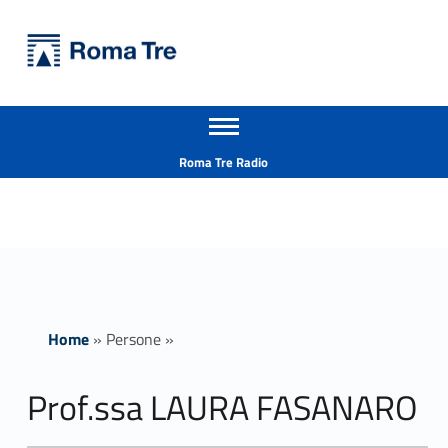
Primary Menu
Università Roma Tre
Prof.ssa LAURA FASANARO ricerca - Università Roma Tre
Apri il menu secondario
L’Università degli Studi Roma Tre è un’università giovane e per giovani, è nata nel 1992 ed è rapidamente cresciuta sia in termini di studenti che di corsi di studio offerti. Sono attivi 13 dipartimenti che offrono corsi di Laurea, Laurea magistrale, Master, Corsi di perfezionamento, Dottorati di ricerca e Scuole di specializzazione
Header info sidebar
Roma Tre Radio
Home
»
Persone
»
Prof.ssa LAURA FASANARO