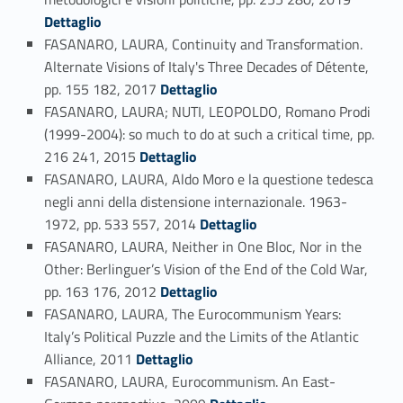
Dettaglio
FASANARO, LAURA, Continuity and Transformation.
Alternate Visions of Italy's Three Decades of Détente,
Link identifier #identifier_person_62114-18
pp. 155 182, 2017
Dettaglio
FASANARO, LAURA; NUTI, LEOPOLDO, Romano Prodi
(1999-2004): so much to do at such a critical time, pp.
Link identifier #identifier_person_11783-19
216 241, 2015
Dettaglio
FASANARO, LAURA, Aldo Moro e la questione tedesca
negli anni della distensione internazionale. 1963-
Link identifier #identifier_person_5249-20
1972, pp. 533 557, 2014
Dettaglio
FASANARO, LAURA, Neither in One Bloc, Nor in the
Other: Berlinguer’s Vision of the End of the Cold War,
Link identifier #identifier_person_42286-21
pp. 163 176, 2012
Dettaglio
FASANARO, LAURA, The Eurocommunism Years:
Italy’s Political Puzzle and the Limits of the Atlantic
Link identifier #identifier_person_115202-22
Alliance, 2011
Dettaglio
FASANARO, LAURA, Eurocommunism. An East-
Link identifier #identifier_person_161485-23