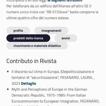
incomplete o errate leggi
le seguenti istruzioni
Per telefonare da un edificio dell'Ateneo all'altro SE il
numero unico inizia con "06 5733xxxx" basta comporre le
ultime quattro cifre del numero esteso.
profilo
insegnamenti
prodotti della ricerca
avvisi
ricevimento e materiale didattico
Contributo in Rivista
Il discorso sul clima in Europa. (De)politicizzazione e
tentativi di "securitizzazione", FASANARO, LAURA, ,
Link identifier #identifier_person_49486-1
2023
Dettaglio
Myth and Perceptions of Europe in the German
Democratic Republic, 1975-1985: From Italian
Eurocommunism to European Integration, FASANARO,
Link identifier #identifier_person_3989-2