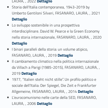
LAURA, , 2022
Dettaglio
Storia dell'Italia contemporanea, 1943-2019 by
Link identifier #identifier_person_151516-3
Umberto Gentiloni Silveri, FASANARO, LAURA, , 2021
Dettaglio
Lo sviluppo sostenibile in una prospettiva
interdisciplinare. David W. Pearce e la Green Economy
Link identifier #identifier_person_57618-4
nella storia internazionale, FASANARO, LAURA, , 2020
Dettaglio
I binari paralleli della storia: un volume atipico,
Link identifier #identifier_person_60397-5
FASANARO, LAURA, , 2019
Dettaglio
Il cambiamento climatico nella politica internazionale
da Villach a Parigi (1985-2015), FASANARO, LAURA, ,
Link identifier #identifier_person_110195-6
2019
Dettaglio
1977, “Italien steht nicht stille”. Un profilo politico e
sociale dell’Italia: Der Spiegel, Die Zeit e Frankfurter
Link identifier #identifier_person_139135-7
Allgemeine, FASANARO, LAURA, , 2014
Dettaglio
L’eurocomunismo nelle carte della SED, FASANARO,
Link identifier #identifier_person_196928-8
LAURA, , 2006
Dettaglio