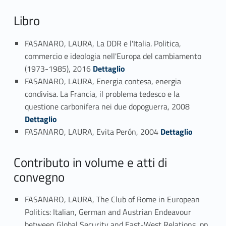
Libro
FASANARO, LAURA, La DDR e l'Italia. Politica,
commercio e ideologia nell'Europa del cambiamento
Link identifier #identifier_person_53232-9
(1973-1985), 2016
Dettaglio
FASANARO, LAURA, Energia contesa, energia
condivisa. La Francia, il problema tedesco e la
Link identifier #identifier_person_131718-10
questione carbonifera nei due dopoguerra, 2008
Dettaglio
Link identifier #identifier_person_19818-11
FASANARO, LAURA, Evita Perón, 2004
Dettaglio
Contributo in volume e atti di
convegno
FASANARO, LAURA, The Club of Rome in European
Politics: Italian, German and Austrian Endeavour
between Global Security and East-West Relations, pp.