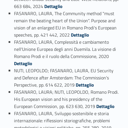
Link identifier #identifier_person_84838-12
663 684, 2024
Dettaglio
FASANARO, LAURA, The Community method "must
remain the beating heart of the Union". Purpose and
vision of an enlarged EU in Romano Prodi's European
Link identifier #identifier_person_160146-13
speeches, pp. 421 442, 2022
Dettaglio
FASANARO, LAURA, Complessità e cambiamento
nell'Unione Europea degli anni Duemila. La visione di
Link identifier #identifier_person_34487-14
Romano Prodi e il ruolo della Commissione, 2020
Dettaglio
NUTI, LEOPOLDO; FASANARO, LAURA, EU Security
and Defence after Amsterdam: The Commission’s
Link identifier #identifier_person_146203-15
Perspective, pp. 614 622, 2019
Dettaglio
FASANARO, LAURA; NUTI, LEOPOLDO, Romano Prodi.
His European vision and his presidency of the
Link identifier #identifier_person_91477-16
European Commission, pp. 623 630, 2019
Dettaglio
FASANARO, LAURA, Sviluppo sostenibile e storia
internazionale: riflessioni storiografiche, problemi
Link identifier #identifier_person_113666-17
metodologici e visioni politiche, pp. 255 280, 2019