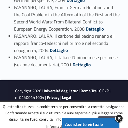
German perspective, 2009
Dettaglio
FASANARO, LAURA, Franco-German Relations and
the Coal Problem in the Aftermath of the First and the
Second World Wars: From Bilateral Conflict to
Link identifier #identifier_person_52329-24
European Energy Cooperation, 2008
Dettaglio
FASANARO, LAURA, Il carbone del bacino renano e i
rapporti franco-tedeschi nel primo e nel secondo
Link identifier #identifier_person_137685-25
dopoguerra, 2004
Dettaglio
FASANARO, LAURA, L’Italia e l’Unione mese per mese
Link identifier #identifier_person_105191-26
(sezione documentaria), 2001
Dettaglio
Copyright 2026
Università degli studi Roma Tre
| C.F./P.I.
n. 04400441004 |
Privacy
|
Legal
Notes
|
Accessibility
|
Accessibility Target
Questo sito utilizza un cookie tecnico per consentire la corretta navigazione.
Confermando accetti il suo utilizzo. Se vuoi saperne di più e leggere come
disabilitarne l'uso, consulta l'informativa estesa.
ENG
Accetta
This site is protected by reCAPTCHA and the Google
Privacy
Assistente virtuale
Menu
Informativa completa
Policy
and
Terms of Service
apply.