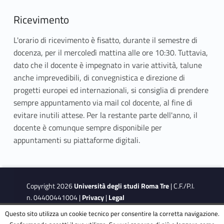
Ricevimento
L'orario di ricevimento è fisatto, durante il semestre di
docenza, per il mercoledì mattina alle ore 10:30. Tuttavia,
dato che il docente è impegnato in varie attività, talune
anche imprevedibili, di convegnistica e direzione di
progetti europei ed internazionali, si consiglia di prendere
sempre appuntamento via mail col docente, al fine di
evitare inutili attese. Per la restante parte dell'anno, il
docente è comunque sempre disponibile per
appuntamenti su piattaforme digitali.
Copyright 2026
Università degli studi Roma Tre
| C.F./P.I.
n. 04400441004 |
Privacy
|
Legal
Notes
|
Accessibility
|
Accessibility Target
Questo sito utilizza un cookie tecnico per consentire la corretta navigazione.