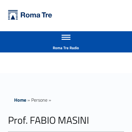
Primary Menu
Università Roma Tre
Prof. FABIO MASINI - Università Roma Tre
Apri il menu secondario
L’Università degli Studi Roma Tre è un’università giovane e per giovani, è nata nel 1992 ed è rapidamente cresciuta sia in termini di studenti che di corsi di studio offerti. Sono attivi 13 dipartimenti che offrono corsi di Laurea, Laurea magistrale, Master, Corsi di perfezionamento, Dottorati di ricerca e Scuole di specializzazione
Header info sidebar
Roma Tre Radio
Home
»
Persone
»
Prof. FABIO MASINI