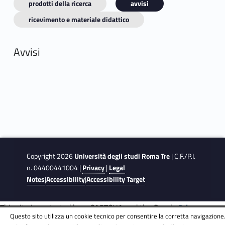
prodotti della ricerca
avvisi
ricevimento e materiale didattico
Avvisi
Copyright 2026
Università degli studi Roma Tre
| C.F./P.I.
n. 04400441004 |
Privacy
|
Legal
Notes
|
Accessibility
|
Accessibility Target
This site is protected by reCAPTCHA and the Google
Privacy
Questo sito utilizza un cookie tecnico per consentire la corretta navigazione
Policy
and
Terms of Service
apply.