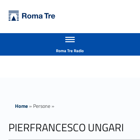
Primary Menu
Università Roma Tre
PIERFRANCESCO UNGARI - Università Roma Tre
Apri il menu secondario
L’Università degli Studi Roma Tre è un’università giovane e per giovani, è nata nel 1992 ed è rapidamente cresciuta sia in termini di studenti che di corsi di studio offerti. Sono attivi 13 dipartimenti che offrono corsi di Laurea, Laurea magistrale, Master, Corsi di perfezionamento, Dottorati di ricerca e Scuole di specializzazione
Header info sidebar
Roma Tre Radio
Home
»
Persone
»
PIERFRANCESCO UNGARI