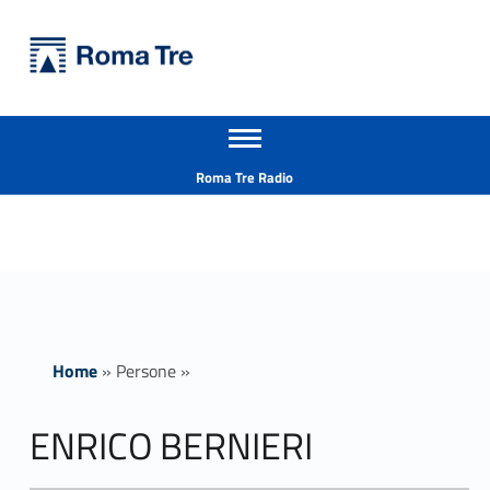
Primary Menu
Università Roma Tre
ENRICO BERNIERI ricerca - Università Roma Tre
Apri il menu secondario
L’Università degli Studi Roma Tre è un’università giovane e per giovani, è nata nel 1992 ed è rapidamente cresciuta sia in termini di studenti che di corsi di studio offerti. Sono attivi 13 dipartimenti che offrono corsi di Laurea, Laurea magistrale, Master, Corsi di perfezionamento, Dottorati di ricerca e Scuole di specializzazione
Header info sidebar
Roma Tre Radio
Home
»
Persone
»
ENRICO BERNIERI