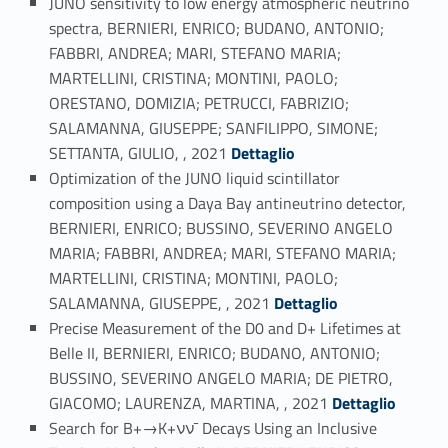
JUNO sensitivity to low energy atmospheric neutrino
spectra, BERNIERI, ENRICO; BUDANO, ANTONIO;
FABBRI, ANDREA; MARI, STEFANO MARIA;
MARTELLINI, CRISTINA; MONTINI, PAOLO;
ORESTANO, DOMIZIA; PETRUCCI, FABRIZIO;
SALAMANNA, GIUSEPPE; SANFILIPPO, SIMONE;
Link identifier #identifier_person_146813-12
SETTANTA, GIULIO, , 2021
Dettaglio
Optimization of the JUNO liquid scintillator
composition using a Daya Bay antineutrino detector,
BERNIERI, ENRICO; BUSSINO, SEVERINO ANGELO
MARIA; FABBRI, ANDREA; MARI, STEFANO MARIA;
MARTELLINI, CRISTINA; MONTINI, PAOLO;
Link identifier #identifier_person_79349-13
SALAMANNA, GIUSEPPE, , 2021
Dettaglio
Precise Measurement of the D0 and D+ Lifetimes at
Belle II, BERNIERI, ENRICO; BUDANO, ANTONIO;
BUSSINO, SEVERINO ANGELO MARIA; DE PIETRO,
Link identifier #identifier_person_198619-14
GIACOMO; LAURENZA, MARTINA, , 2021
Dettaglio
Search for B+→K+νν¯ Decays Using an Inclusive