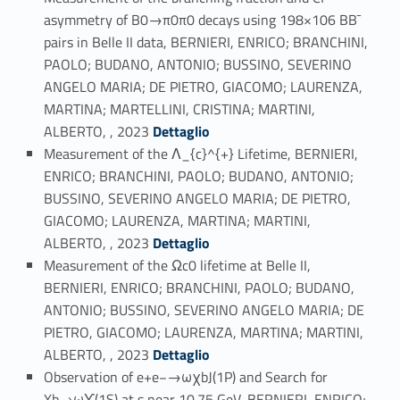
asymmetry of B0→π0π0 decays using 198×106 BB¯
pairs in Belle II data, BERNIERI, ENRICO; BRANCHINI,
PAOLO; BUDANO, ANTONIO; BUSSINO, SEVERINO
ANGELO MARIA; DE PIETRO, GIACOMO; LAURENZA,
MARTINA; MARTELLINI, CRISTINA; MARTINI,
Link identifier #identifier_person_153195-3
ALBERTO, , 2023
Dettaglio
Measurement of the Λ_{c}^{+} Lifetime, BERNIERI,
ENRICO; BRANCHINI, PAOLO; BUDANO, ANTONIO;
BUSSINO, SEVERINO ANGELO MARIA; DE PIETRO,
GIACOMO; LAURENZA, MARTINA; MARTINI,
Link identifier #identifier_person_33539-4
ALBERTO, , 2023
Dettaglio
Measurement of the Ωc0 lifetime at Belle II,
BERNIERI, ENRICO; BRANCHINI, PAOLO; BUDANO,
ANTONIO; BUSSINO, SEVERINO ANGELO MARIA; DE
PIETRO, GIACOMO; LAURENZA, MARTINA; MARTINI,
Link identifier #identifier_person_145480-5
ALBERTO, , 2023
Dettaglio
Observation of e+e−→ωχbJ(1P) and Search for
Xb→ωϒ(1S) at s near 10.75 GeV, BERNIERI, ENRICO;