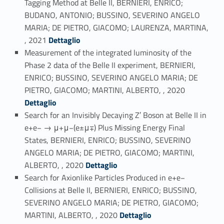
Tagging Method at Belle II, BERNIERI, ENRICO;
BUDANO, ANTONIO; BUSSINO, SEVERINO ANGELO
MARIA; DE PIETRO, GIACOMO; LAURENZA, MARTINA,
Link identifier #identifier_person_193805-15
, 2021
Dettaglio
Measurement of the integrated luminosity of the
Phase 2 data of the Belle II experiment, BERNIERI,
ENRICO; BUSSINO, SEVERINO ANGELO MARIA; DE
Link identifier #identifier_person_23671-16
PIETRO, GIACOMO; MARTINI, ALBERTO, , 2020
Dettaglio
Search for an Invisibly Decaying Z′ Boson at Belle II in
e+e− → μ+μ−(e±μ∓) Plus Missing Energy Final
States, BERNIERI, ENRICO; BUSSINO, SEVERINO
ANGELO MARIA; DE PIETRO, GIACOMO; MARTINI,
Link identifier #identifier_person_24942-17
ALBERTO, , 2020
Dettaglio
Search for Axionlike Particles Produced in e+e−
Collisions at Belle II, BERNIERI, ENRICO; BUSSINO,
SEVERINO ANGELO MARIA; DE PIETRO, GIACOMO;
Link identifier #identifier_person_2531-18
MARTINI, ALBERTO, , 2020
Dettaglio