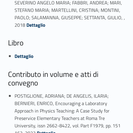
SEVERINO ANGELO MARIA; FABBRI, ANDREA; MARI,
STEFANO MARIA; MARTELLINI, CRISTINA; MONTINI,
PAOLO; SALAMANNA, GIUSEPPE; SETTANTA, GIULIO, ,
Link identifier #identifier_person_16779-22
2018
Dettaglio
Libro
Link identifier #identifier_person_109741-23
Dettaglio
Contributo in volume e atti di
convegno
POSTIGLIONE, ADRIANA; DE ANGELIS, ILARIA;
BERNIERI, ENRICO, Encouraging a Laboratory
Approach in Physics Teaching: A Case Study for
Preservice Elementary Teachers at Roma Tre
University, issn 2662-8422, vol. Part F1979, pp. 151
Link identifier #identifier_person_48938-24