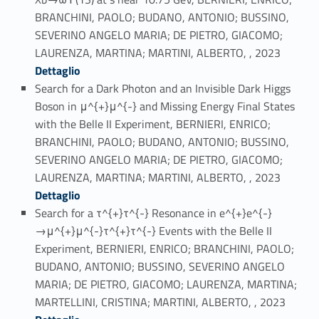
BRANCHINI, PAOLO; BUDANO, ANTONIO; BUSSINO,
SEVERINO ANGELO MARIA; DE PIETRO, GIACOMO;
Link identifier #identifier_person_80156-6
LAURENZA, MARTINA; MARTINI, ALBERTO, , 2023
Dettaglio
Search for a Dark Photon and an Invisible Dark Higgs
Boson in μ^{+}μ^{-} and Missing Energy Final States
with the Belle II Experiment, BERNIERI, ENRICO;
BRANCHINI, PAOLO; BUDANO, ANTONIO; BUSSINO,
SEVERINO ANGELO MARIA; DE PIETRO, GIACOMO;
Link identifier #identifier_person_151251-7
LAURENZA, MARTINA; MARTINI, ALBERTO, , 2023
Dettaglio
Search for a τ^{+}τ^{-} Resonance in e^{+}e^{-}
→μ^{+}μ^{-}τ^{+}τ^{-} Events with the Belle II
Experiment, BERNIERI, ENRICO; BRANCHINI, PAOLO;
BUDANO, ANTONIO; BUSSINO, SEVERINO ANGELO
MARIA; DE PIETRO, GIACOMO; LAURENZA, MARTINA;
Link identifier #identifier_person_65774-8
MARTELLINI, CRISTINA; MARTINI, ALBERTO, , 2023