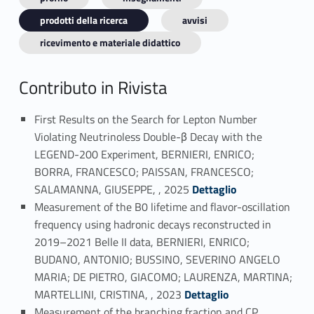
prodotti della ricerca
avvisi
ricevimento e materiale didattico
Contributo in Rivista
First Results on the Search for Lepton Number
Violating Neutrinoless Double-β Decay with the
LEGEND-200 Experiment, BERNIERI, ENRICO;
BORRA, FRANCESCO; PAISSAN, FRANCESCO;
Link identifier #identifier_person_141025-1
SALAMANNA, GIUSEPPE, , 2025
Dettaglio
Measurement of the B0 lifetime and flavor-oscillation
frequency using hadronic decays reconstructed in
2019–2021 Belle II data, BERNIERI, ENRICO;
BUDANO, ANTONIO; BUSSINO, SEVERINO ANGELO
MARIA; DE PIETRO, GIACOMO; LAURENZA, MARTINA;
Link identifier #identifier_person_183435-2
MARTELLINI, CRISTINA, , 2023
Dettaglio
Measurement of the branching fraction and CP