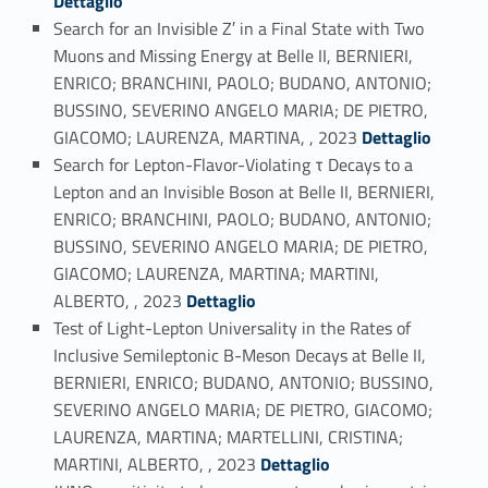
Dettaglio
Search for an Invisible Z′ in a Final State with Two
Muons and Missing Energy at Belle II, BERNIERI,
ENRICO; BRANCHINI, PAOLO; BUDANO, ANTONIO;
BUSSINO, SEVERINO ANGELO MARIA; DE PIETRO,
Link identifier #identifier_person_122430-9
GIACOMO; LAURENZA, MARTINA, , 2023
Dettaglio
Search for Lepton-Flavor-Violating τ Decays to a
Lepton and an Invisible Boson at Belle II, BERNIERI,
ENRICO; BRANCHINI, PAOLO; BUDANO, ANTONIO;
BUSSINO, SEVERINO ANGELO MARIA; DE PIETRO,
GIACOMO; LAURENZA, MARTINA; MARTINI,
Link identifier #identifier_person_186142-10
ALBERTO, , 2023
Dettaglio
Test of Light-Lepton Universality in the Rates of
Inclusive Semileptonic B-Meson Decays at Belle II,
BERNIERI, ENRICO; BUDANO, ANTONIO; BUSSINO,
SEVERINO ANGELO MARIA; DE PIETRO, GIACOMO;
LAURENZA, MARTINA; MARTELLINI, CRISTINA;
Link identifier #identifier_person_11505-11
MARTINI, ALBERTO, , 2023
Dettaglio