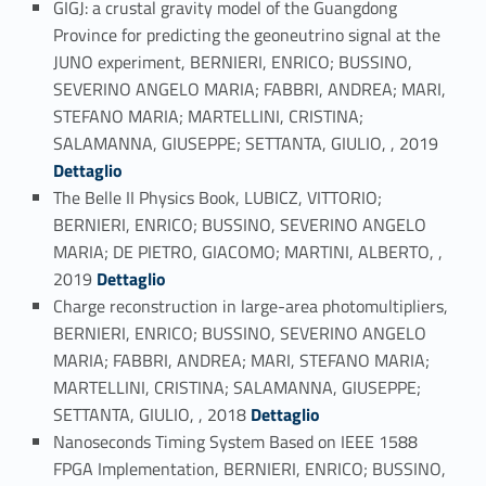
GIGJ: a crustal gravity model of the Guangdong
Province for predicting the geoneutrino signal at the
JUNO experiment, BERNIERI, ENRICO; BUSSINO,
SEVERINO ANGELO MARIA; FABBRI, ANDREA; MARI,
STEFANO MARIA; MARTELLINI, CRISTINA;
Link identifier #identifier_person_117588-19
SALAMANNA, GIUSEPPE; SETTANTA, GIULIO, , 2019
Dettaglio
The Belle II Physics Book, LUBICZ, VITTORIO;
BERNIERI, ENRICO; BUSSINO, SEVERINO ANGELO
MARIA; DE PIETRO, GIACOMO; MARTINI, ALBERTO, ,
Link identifier #identifier_person_144409-20
2019
Dettaglio
Charge reconstruction in large-area photomultipliers,
BERNIERI, ENRICO; BUSSINO, SEVERINO ANGELO
MARIA; FABBRI, ANDREA; MARI, STEFANO MARIA;
MARTELLINI, CRISTINA; SALAMANNA, GIUSEPPE;
Link identifier #identifier_person_53766-21
SETTANTA, GIULIO, , 2018
Dettaglio
Nanoseconds Timing System Based on IEEE 1588
FPGA Implementation, BERNIERI, ENRICO; BUSSINO,