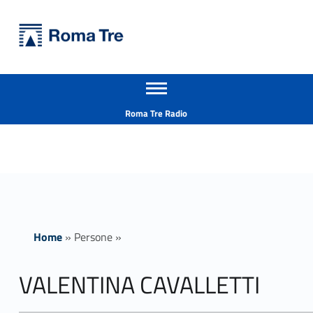
Primary Menu
Università Roma Tre
VALENTINA CAVALLETTI - Università Roma Tre
Apri il menu secondario
L’Università degli Studi Roma Tre è un’università giovane e per giovani, è nata nel 1992 ed è rapidamente cresciuta sia in termini di studenti che di corsi di studio offerti. Sono attivi 13 dipartimenti che offrono corsi di Laurea, Laurea magistrale, Master, Corsi di perfezionamento, Dottorati di ricerca e Scuole di specializzazione
Header info sidebar
Roma Tre Radio
Home
»
Persone
»
VALENTINA CAVALLETTI