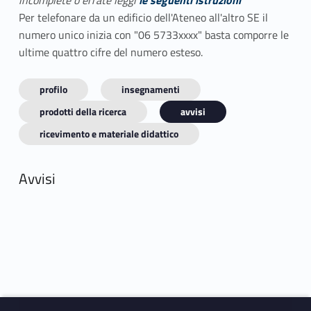
incomplete o errate leggi
le seguenti istruzioni
Per telefonare da un edificio dell'Ateneo all'altro SE il
numero unico inizia con "06 5733xxxx" basta comporre le
ultime quattro cifre del numero esteso.
profilo
insegnamenti
prodotti della ricerca
avvisi
ricevimento e materiale didattico
Avvisi