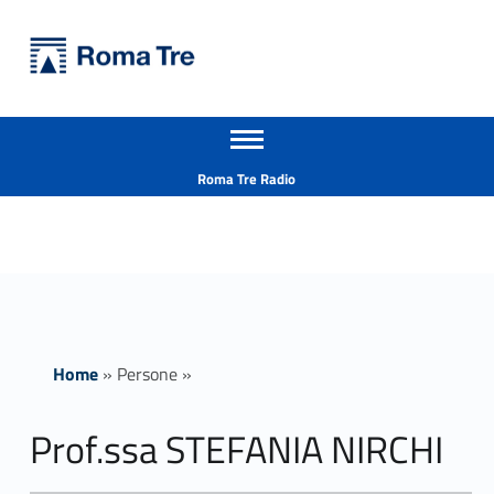
Primary Menu
Università Roma Tre
Prof.ssa STEFANIA NIRCHI - Università Roma Tre
Apri il menu secondario
L’Università degli Studi Roma Tre è un’università giovane e per giovani, è nata nel 1992 ed è rapidamente cresciuta sia in termini di studenti che di corsi di studio offerti. Sono attivi 13 dipartimenti che offrono corsi di Laurea, Laurea magistrale, Master, Corsi di perfezionamento, Dottorati di ricerca e Scuole di specializzazione
Header info sidebar
Roma Tre Radio
Home
»
Persone
»
Prof.ssa STEFANIA NIRCHI