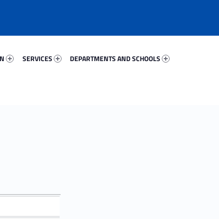
93255-67
Services 35068-81
Departments And Schools 14449-96
ON
SERVICES
DEPARTMENTS AND SCHOOLS