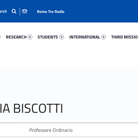
Roma Tre Radio
59-15
Research 34766-24
Students 87724-33
International 73969-50
Third Mission 
RESEARCH
STUDENTS
INTERNATIONAL
THIRD MISSI
IA BISCOTTI
Professore Ordinario