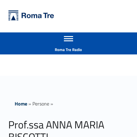
Primary Menu
Università Roma Tre
Prof.ssa ANNA MARIA BISCOTTI insegnamenti - Università Roma Tre
Apri il menu secondario
L’Università degli Studi Roma Tre è un’università giovane e per giovani, è nata nel 1992 ed è rapidamente cresciuta sia in termini di studenti che di corsi di studio offerti. Sono attivi 13 dipartimenti che offrono corsi di Laurea, Laurea magistrale, Master, Corsi di perfezionamento, Dottorati di ricerca e Scuole di specializzazione
Header info sidebar
Roma Tre Radio
Home
»
Persone
»
Prof.ssa ANNA MARIA
BISCOTTI