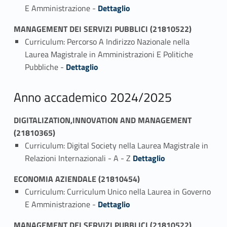
Link identifier #identifier_person_189904-1
E Amministrazione -
Dettaglio
MANAGEMENT DEI SERVIZI PUBBLICI (21810522)
Curriculum: Percorso A Indirizzo Nazionale nella
Laurea Magistrale in Amministrazioni E Politiche
Link identifier #identifier_person_127679-1
Pubbliche -
Dettaglio
Anno accademico 2024/2025
DIGITALIZATION,INNOVATION AND MANAGEMENT
(21810365)
Curriculum: Digital Society nella Laurea Magistrale in
Link identifier #identifier_person_46349-1
Relazioni Internazionali - A - Z
Dettaglio
ECONOMIA AZIENDALE (21810454)
Curriculum: Curriculum Unico nella Laurea in Governo
Link identifier #identifier_person_6186-1
E Amministrazione -
Dettaglio
MANAGEMENT DEI SERVIZI PUBBLICI (21810522)