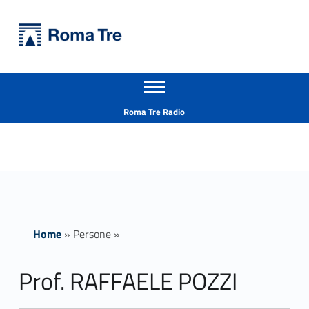
Primary Menu
Università Roma Tre
Prof. RAFFAELE POZZI - Università Roma Tre
Apri il menu secondario
L’Università degli Studi Roma Tre è un’università giovane e per giovani, è nata nel 1992 ed è rapidamente cresciuta sia in termini di studenti che di corsi di studio offerti. Sono attivi 13 dipartimenti che offrono corsi di Laurea, Laurea magistrale, Master, Corsi di perfezionamento, Dottorati di ricerca e Scuole di specializzazione
Header info sidebar
Roma Tre Radio
Home
»
Persone
»
Prof. RAFFAELE POZZI