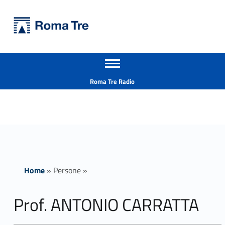
Primary Menu
Università Roma Tre
Prof. ANTONIO CARRATTA - Università Roma Tre
Apri il menu secondario
L’Università degli Studi Roma Tre è un’università giovane e per giovani, è nata nel 1992 ed è rapidamente cresciuta sia in termini di studenti che di corsi di studio offerti. Sono attivi 13 dipartimenti che offrono corsi di Laurea, Laurea magistrale, Master, Corsi di perfezionamento, Dottorati di ricerca e Scuole di specializzazione
Header info sidebar
Roma Tre Radio
Home
»
Persone
»
Prof. ANTONIO CARRATTA