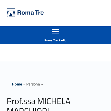
Primary Menu
Università Roma Tre
Prof.ssa MICHELA MARCHIORI - Università Roma Tre
Apri il menu secondario
L’Università degli Studi Roma Tre è un’università giovane e per giovani, è nata nel 1992 ed è rapidamente cresciuta sia in termini di studenti che di corsi di studio offerti. Sono attivi 13 dipartimenti che offrono corsi di Laurea, Laurea magistrale, Master, Corsi di perfezionamento, Dottorati di ricerca e Scuole di specializzazione
Header info sidebar
Roma Tre Radio
Home
»
Persone
»
Prof.ssa MICHELA
MARCHIORI