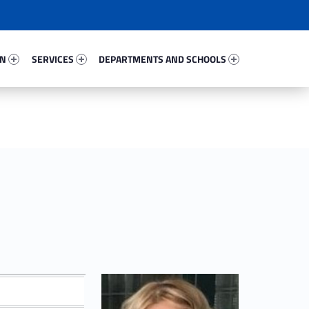
76686-67
Services 96469-81
Departments And Schools 65898-96
ON
SERVICES
DEPARTMENTS AND SCHOOLS