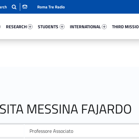
Roma Tre Radio
55-15
Research 49467-24
Students 82618-33
International 20364-50
Third Mission 
RESEARCH
STUDENTS
INTERNATIONAL
THIRD MISSI
LESITA MESSINA FAJARDO
Professore Associato