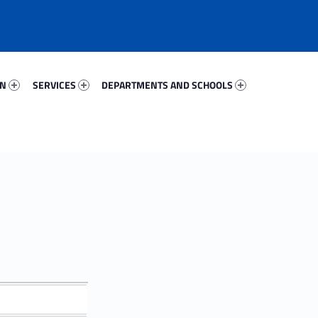
28299-67
Services 14880-81
Departments And Schools 19521-96
ON
SERVICES
DEPARTMENTS AND SCHOOLS