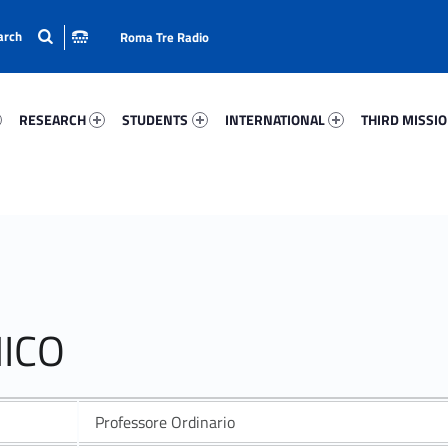
Roma Tre Radio
74-15
Research 10216-24
Students 17885-33
International 89056-50
Third Mission 
RESEARCH
STUDENTS
INTERNATIONAL
THIRD MISSI
MICO
Professore Ordinario