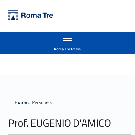
Primary Menu
Università Roma Tre
Prof. EUGENIO D'AMICO insegnamenti - Università Roma Tre
Apri il menu secondario
L’Università degli Studi Roma Tre è un’università giovane e per giovani, è nata nel 1992 ed è rapidamente cresciuta sia in termini di studenti che di corsi di studio offerti. Sono attivi 13 dipartimenti che offrono corsi di Laurea, Laurea magistrale, Master, Corsi di perfezionamento, Dottorati di ricerca e Scuole di specializzazione
Header info sidebar
Roma Tre Radio
Home
»
Persone
»
Prof. EUGENIO D'AMICO