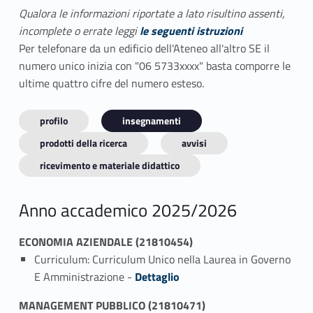
Qualora le informazioni riportate a lato risultino assenti,
incomplete o errate leggi
le seguenti istruzioni
Per telefonare da un edificio dell'Ateneo all'altro SE il
numero unico inizia con "06 5733xxxx" basta comporre le
ultime quattro cifre del numero esteso.
profilo
insegnamenti
prodotti della ricerca
avvisi
ricevimento e materiale didattico
Anno accademico 2025/2026
ECONOMIA AZIENDALE (21810454)
Curriculum: Curriculum Unico nella Laurea in Governo
Link identifier #identifier_person_179258-1
E Amministrazione -
Dettaglio
MANAGEMENT PUBBLICO (21810471)