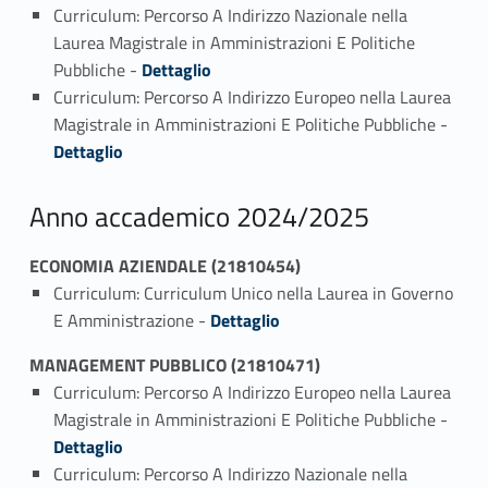
Curriculum: Percorso A Indirizzo Nazionale nella
Laurea Magistrale in Amministrazioni E Politiche
Link identifier #identifier_person_10913-1
Pubbliche -
Dettaglio
Curriculum: Percorso A Indirizzo Europeo nella Laurea
Link identifier #identifier_person_185057-2
Magistrale in Amministrazioni E Politiche Pubbliche -
Dettaglio
Anno accademico 2024/2025
ECONOMIA AZIENDALE (21810454)
Curriculum: Curriculum Unico nella Laurea in Governo
Link identifier #identifier_person_199570-1
E Amministrazione -
Dettaglio
MANAGEMENT PUBBLICO (21810471)
Curriculum: Percorso A Indirizzo Europeo nella Laurea
Link identifier #identifier_person_69640-1
Magistrale in Amministrazioni E Politiche Pubbliche -
Dettaglio
Curriculum: Percorso A Indirizzo Nazionale nella