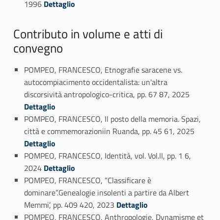
1996
Dettaglio
Contributo in volume e atti di
convegno
POMPEO, FRANCESCO, Etnografie saracene vs.
autocompiacimento occidentalista: un'altra
Link identifier #identifier_person_188487-46
discorsività antropologico-critica, pp. 67 87, 2025
Dettaglio
POMPEO, FRANCESCO, Il posto della memoria. Spazi,
Link identifier #identifier_person_60077-47
città e commemorazioniin Ruanda, pp. 45 61, 2025
Dettaglio
POMPEO, FRANCESCO, Identità, vol. Vol.II, pp. 1 6,
Link identifier #identifier_person_96978-48
2024
Dettaglio
POMPEO, FRANCESCO, “Classificare è
dominare”.Genealogie insolenti a partire da Albert
Link identifier #identifier_person_195404-49
Memmi’, pp. 409 420, 2023
Dettaglio
POMPEO, FRANCESCO, Anthropologie, Dynamisme et