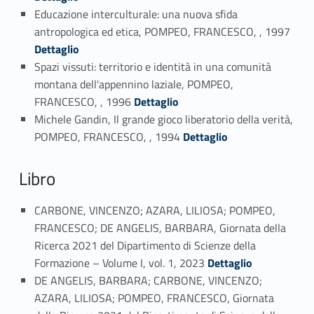
Educazione interculturale: una nuova sfida
Link identifier #identifier_person_131591-21
antropologica ed etica, POMPEO, FRANCESCO, , 1997
Dettaglio
Spazi vissuti: territorio e identità in una comunità
montana dell'appennino laziale, POMPEO,
Link identifier #identifier_person_189720-22
FRANCESCO, , 1996
Dettaglio
Michele Gandin, Il grande gioco liberatorio della verità,
Link identifier #identifier_person_165095-23
POMPEO, FRANCESCO, , 1994
Dettaglio
Libro
CARBONE, VINCENZO; AZARA, LILIOSA; POMPEO,
FRANCESCO; DE ANGELIS, BARBARA, Giornata della
Ricerca 2021 del Dipartimento di Scienze della
Link identifier #identifier_person_173665-24
Formazione – Volume I, vol. 1, 2023
Dettaglio
DE ANGELIS, BARBARA; CARBONE, VINCENZO;
AZARA, LILIOSA; POMPEO, FRANCESCO, Giornata