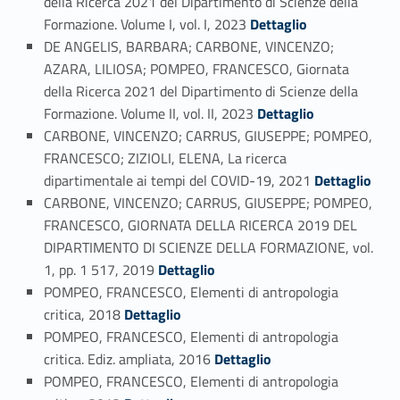
della Ricerca 2021 del Dipartimento di Scienze della
Link identifier #identifier_person_133100-25
Formazione. Volume I, vol. I, 2023
Dettaglio
DE ANGELIS, BARBARA; CARBONE, VINCENZO;
AZARA, LILIOSA; POMPEO, FRANCESCO, Giornata
della Ricerca 2021 del Dipartimento di Scienze della
Link identifier #identifier_person_39874-26
Formazione. Volume II, vol. II, 2023
Dettaglio
CARBONE, VINCENZO; CARRUS, GIUSEPPE; POMPEO,
FRANCESCO; ZIZIOLI, ELENA, La ricerca
Link identifier #identifier_person_25243-27
dipartimentale ai tempi del COVID-19, 2021
Dettaglio
CARBONE, VINCENZO; CARRUS, GIUSEPPE; POMPEO,
FRANCESCO, GIORNATA DELLA RICERCA 2019 DEL
DIPARTIMENTO DI SCIENZE DELLA FORMAZIONE, vol.
Link identifier #identifier_person_52022-28
1, pp. 1 517, 2019
Dettaglio
POMPEO, FRANCESCO, Elementi di antropologia
Link identifier #identifier_person_13488-29
critica, 2018
Dettaglio
POMPEO, FRANCESCO, Elementi di antropologia
Link identifier #identifier_person_82963-30
critica. Ediz. ampliata, 2016
Dettaglio
POMPEO, FRANCESCO, Elementi di antropologia
Link identifier #identifier_person_118000-31