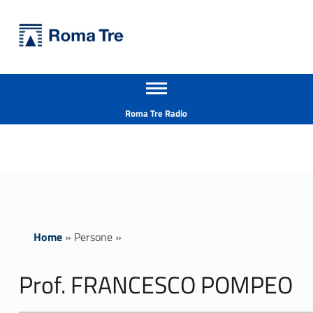
Primary Menu
Università Roma Tre
Prof. FRANCESCO POMPEO ricerca - Università Roma Tre
Apri il menu secondario
L’Università degli Studi Roma Tre è un’università giovane e per giovani, è nata nel 1992 ed è rapidamente cresciuta sia in termini di studenti che di corsi di studio offerti. Sono attivi 13 dipartimenti che offrono corsi di Laurea, Laurea magistrale, Master, Corsi di perfezionamento, Dottorati di ricerca e Scuole di specializzazione
Header info sidebar
Roma Tre Radio
Home
»
Persone
»
Prof. FRANCESCO POMPEO