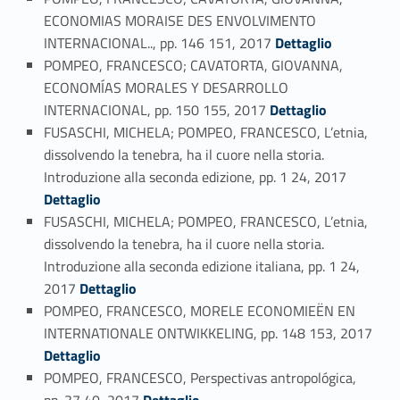
ECONOMIAS MORAISE DES ENVOLVIMENTO
Link identifier #identifier_person_83429-60
INTERNACIONAL.., pp. 146 151, 2017
Dettaglio
POMPEO, FRANCESCO; CAVATORTA, GIOVANNA,
ECONOMÍAS MORALES Y DESARROLLO
Link identifier #identifier_person_144686-61
INTERNACIONAL, pp. 150 155, 2017
Dettaglio
FUSASCHI, MICHELA; POMPEO, FRANCESCO, L’etnia,
dissolvendo la tenebra, ha il cuore nella storia.
Link identifier #identifier_person_188768-62
Introduzione alla seconda edizione, pp. 1 24, 2017
Dettaglio
FUSASCHI, MICHELA; POMPEO, FRANCESCO, L’etnia,
dissolvendo la tenebra, ha il cuore nella storia.
Introduzione alla seconda edizione italiana, pp. 1 24,
Link identifier #identifier_person_155252-63
2017
Dettaglio
POMPEO, FRANCESCO, MORELE ECONOMIEËN EN
Link identifier #identifier_person_146072-64
INTERNATIONALE ONTWIKKELING, pp. 148 153, 2017
Dettaglio
POMPEO, FRANCESCO, Perspectivas antropológica,
Link identifier #identifier_person_120975-65