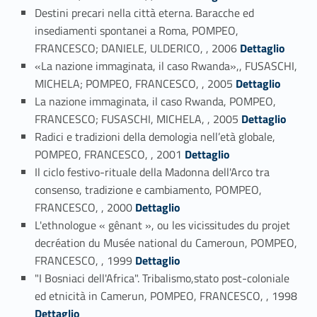
Destini precari nella città eterna. Baracche ed
insediamenti spontanei a Roma, POMPEO,
Link identifier #identifier_person_20943-14
FRANCESCO; DANIELE, ULDERICO, , 2006
Dettaglio
«La nazione immaginata, il caso Rwanda»,, FUSASCHI,
Link identifier #identifier_person_72728-15
MICHELA; POMPEO, FRANCESCO, , 2005
Dettaglio
La nazione immaginata, il caso Rwanda, POMPEO,
Link identifier #identifier_person_81383-16
FRANCESCO; FUSASCHI, MICHELA, , 2005
Dettaglio
Radici e tradizioni della demologia nell’età globale,
Link identifier #identifier_person_71270-17
POMPEO, FRANCESCO, , 2001
Dettaglio
Il ciclo festivo-rituale della Madonna dell'Arco tra
consenso, tradizione e cambiamento, POMPEO,
Link identifier #identifier_person_101149-18
FRANCESCO, , 2000
Dettaglio
L'ethnologue « gênant », ou les vicissitudes du projet
decréation du Musée national du Cameroun, POMPEO,
Link identifier #identifier_person_79026-19
FRANCESCO, , 1999
Dettaglio
"I Bosniaci dell'Africa". Tribalismo,stato post-coloniale
Link identifier #identifier_person_49959-20
ed etnicità in Camerun, POMPEO, FRANCESCO, , 1998
Dettaglio