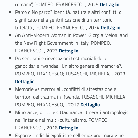
Link identifier #identifier_person_61647-1
romano”, POMPEO, FRANCESCO, , 2025
Dettaglio
Parco o No parco? Identità, natura e altri conflitti di
significato nella gentrificazione di un territorio
Link identifier #identifier_person_75217-2
tutelato., POMPEO, FRANCESCO, , 2024
Dettaglio
An Anti-Modern Woman in Power: Giorgia Meloni and
the New Right Government in Italy, POMPEO,
Link identifier #identifier_person_27491-3
FRANCESCO, , 2023
Dettaglio
Presentismi e rievocazioni testimoniali delle
genocidarie rwandesi. Un altro genere di memorie?,
Link identifier #identifier_person_150330-4
POMPEO, FRANCESCO; FUSASCHI, MICHELA, , 2023
Dettaglio
Memorie vs memoriali: conflitti di attestazione e
territori del trauma in Rwanda, FUSASCHI, MICHELA;
Link identifier #identifier_person_26398-5
POMPEO, FRANCESCO, , 2017
Dettaglio
Minoranze, diritti e cittadinanza: itinerari antropologici
nell’inter e nel multi-culturalismo, POMPEO,
Link identifier #identifier_person_46052-6
FRANCESCO, , 2016
Dettaglio
Esporre l'indicibile:politiche dell'emozione morale nei