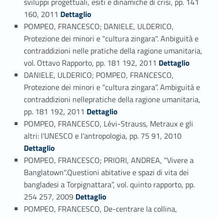
sviluppi progettuali, esiti e dinamiche di crisi, pp. 141
Link identifier #identifier_person_44535-79
160, 2011
Dettaglio
POMPEO, FRANCESCO; DANIELE, ULDERICO,
Protezione dei minori e "cultura zingara". Anbiguità e
contraddizioni nelle pratiche della ragione umanitaria,
Link identifier #identifier_person_36561-80
vol. Ottavo Rapporto, pp. 181 192, 2011
Dettaglio
DANIELE, ULDERICO; POMPEO, FRANCESCO,
Protezione dei minori e “cultura zingara”. Ambiguità e
contraddizioni nellepratiche della ragione umanitaria,
Link identifier #identifier_person_3098-81
pp. 181 192, 2011
Dettaglio
POMPEO, FRANCESCO, Lévi-Strauss, Metraux e gli
Link identifier #identifier_person_135917-82
altri: l'UNESCO e l'antropologia, pp. 75 91, 2010
Dettaglio
POMPEO, FRANCESCO; PRIORI, ANDREA, "Vivere a
Banglatown".Questioni abitative e spazi di vita dei
bangladesi a Torpignattara”, vol. quinto rapporto, pp.
Link identifier #identifier_person_45280-83
254 257, 2009
Dettaglio
POMPEO, FRANCESCO, De-centrare la collina,