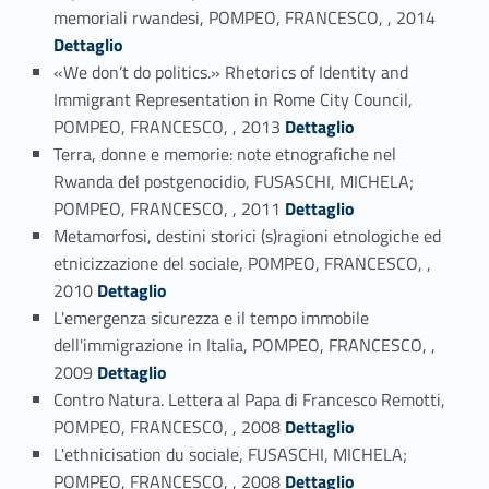
Link identifier #identifier_person_88839-7
memoriali rwandesi, POMPEO, FRANCESCO, , 2014
Dettaglio
«We don’t do politics.» Rhetorics of Identity and
Immigrant Representation in Rome City Council,
Link identifier #identifier_person_3707-8
POMPEO, FRANCESCO, , 2013
Dettaglio
Terra, donne e memorie: note etnografiche nel
Rwanda del postgenocidio, FUSASCHI, MICHELA;
Link identifier #identifier_person_48793-9
POMPEO, FRANCESCO, , 2011
Dettaglio
Metamorfosi, destini storici (s)ragioni etnologiche ed
etnicizzazione del sociale, POMPEO, FRANCESCO, ,
Link identifier #identifier_person_164717-10
2010
Dettaglio
L'emergenza sicurezza e il tempo immobile
dell'immigrazione in Italia, POMPEO, FRANCESCO, ,
Link identifier #identifier_person_15977-11
2009
Dettaglio
Contro Natura. Lettera al Papa di Francesco Remotti,
Link identifier #identifier_person_63631-12
POMPEO, FRANCESCO, , 2008
Dettaglio
L'ethnicisation du sociale, FUSASCHI, MICHELA;
Link identifier #identifier_person_61072-13
POMPEO, FRANCESCO, , 2008
Dettaglio