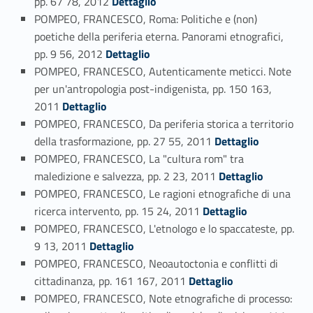
pp. 67 78, 2012
Dettaglio
POMPEO, FRANCESCO, Roma: Politiche e (non)
poetiche della periferia eterna. Panorami etnografici,
Link identifier #identifier_person_100671-72
pp. 9 56, 2012
Dettaglio
POMPEO, FRANCESCO, Autenticamente meticci. Note
per un'antropologia post-indigenista, pp. 150 163,
Link identifier #identifier_person_70364-73
2011
Dettaglio
POMPEO, FRANCESCO, Da periferia storica a territorio
Link identifier #identifier_person_53274-74
della trasformazione, pp. 27 55, 2011
Dettaglio
POMPEO, FRANCESCO, La "cultura rom" tra
Link identifier #identifier_person_87273-75
maledizione e salvezza, pp. 2 23, 2011
Dettaglio
POMPEO, FRANCESCO, Le ragioni etnografiche di una
Link identifier #identifier_person_148167-76
ricerca intervento, pp. 15 24, 2011
Dettaglio
POMPEO, FRANCESCO, L'etnologo e lo spaccateste, pp.
Link identifier #identifier_person_53471-77
9 13, 2011
Dettaglio
POMPEO, FRANCESCO, Neoautoctonia e conflitti di
Link identifier #identifier_person_53603-78
cittadinanza, pp. 161 167, 2011
Dettaglio
POMPEO, FRANCESCO, Note etnografiche di processo: