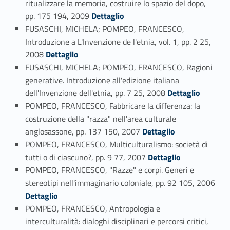
ritualizzare la memoria, costruire lo spazio del dopo,
Link identifier #identifier_person_61940-84
pp. 175 194, 2009
Dettaglio
FUSASCHI, MICHELA; POMPEO, FRANCESCO,
Introduzione a L'Invenzione de l'etnia, vol. 1, pp. 2 25,
Link identifier #identifier_person_21566-85
2008
Dettaglio
FUSASCHI, MICHELA; POMPEO, FRANCESCO, Ragioni
generative. Introduzione all'edizione italiana
Link identifier #identifier_person_161354-86
dell'Invenzione dell'etnia, pp. 7 25, 2008
Dettaglio
POMPEO, FRANCESCO, Fabbricare la differenza: la
costruzione della "razza" nell'area culturale
Link identifier #identifier_person_198860-87
anglosassone, pp. 137 150, 2007
Dettaglio
POMPEO, FRANCESCO, Multiculturalismo: società di
Link identifier #identifier_person_11120-88
tutti o di ciascuno?, pp. 9 77, 2007
Dettaglio
POMPEO, FRANCESCO, "Razze" e corpi. Generi e
stereotipi nell'immaginario coloniale, pp. 92 105, 2006
Link identifier #identifier_person_125707-89
Dettaglio
POMPEO, FRANCESCO, Antropologia e
interculturalità: dialoghi disciplinari e percorsi critici,
Link identifier #identifier_person_107766-90