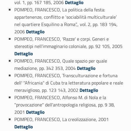
vol. 1, pp. 167 185, 2006
Dettaglio
POMPEO, FRANCESCO, La politica della festa:
appartenenze, conflitto e ‘sociabilità multiculturale’
nel quartiere Esquilino a Roma”,, vol. 2, pp. 183 194,
Link identifier #identifier_person_46078-91
2006
Dettaglio
POMPEO, FRANCESCO, 'Razze' e corpi. Generi e
stereotipi nell’immaginario coloniale, pp. 92 105, 2005
Link identifier #identifier_person_165083-92
Dettaglio
POMPEO, FRANCESCO, Quale spazio per quale
Link identifier #identifier_person_59407-93
mediazione, pp. 342 353, 2004
Dettaglio
POMPEO, FRANCESCO, Transculturazione e fortuna
dell' "Africania" di Cuba tra letteratura popolare e reale
Link identifier #identifier_person_166028-94
meraviglioso, pp. 123 143, 2002
Dettaglio
POMPEO, FRANCESCO, Alfonso M. di Nola e la
"provocazione" dell'antropologia religiosa, pp. 9 38,
Link identifier #identifier_person_156312-95
2001
Dettaglio
Link identifier #identifier_person_199679-96
POMPEO, FRANCESCO, La creolizzazione, 2001
Dettaglio