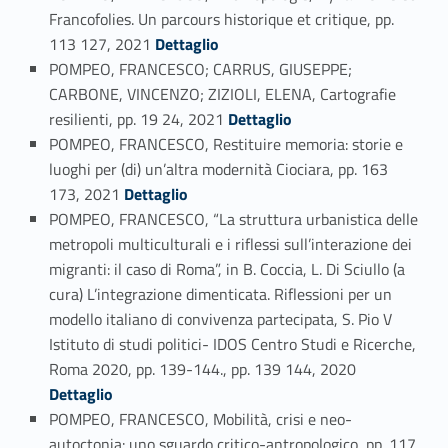
Francofolies. Un parcours historique et critique, pp.
Link identifier #identifier_person_194552-50
113 127, 2021
Dettaglio
POMPEO, FRANCESCO; CARRUS, GIUSEPPE;
CARBONE, VINCENZO; ZIZIOLI, ELENA, Cartografie
Link identifier #identifier_person_151476-51
resilienti, pp. 19 24, 2021
Dettaglio
POMPEO, FRANCESCO, Restituire memoria: storie e
luoghi per (di) un’altra modernità Ciociara, pp. 163
Link identifier #identifier_person_77866-52
173, 2021
Dettaglio
POMPEO, FRANCESCO, “La struttura urbanistica delle
metropoli multiculturali e i riflessi sull’interazione dei
migranti: il caso di Roma”, in B. Coccia, L. Di Sciullo (a
cura) L’integrazione dimenticata. Riflessioni per un
modello italiano di convivenza partecipata, S. Pio V
Istituto di studi politici- IDOS Centro Studi e Ricerche,
Link identifier #identifier_person_91846-53
Roma 2020, pp. 139-144., pp. 139 144, 2020
Dettaglio
POMPEO, FRANCESCO, Mobilità, crisi e neo-
autoctonia: uno sguardo critico-antropologico, pp. 117