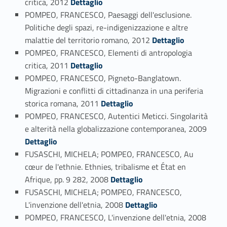
critica, 2012
Dettaglio
POMPEO, FRANCESCO, Paesaggi dell'esclusione.
Politiche degli spazi, re-indigenizzazione e altre
Link identifier #identifier_person_113666-32
malattie del territorio romano, 2012
Dettaglio
POMPEO, FRANCESCO, Elementi di antropologia
Link identifier #identifier_person_50576-33
critica, 2011
Dettaglio
POMPEO, FRANCESCO, Pigneto-Banglatown.
Migrazioni e conflitti di cittadinanza in una periferia
Link identifier #identifier_person_54750-34
storica romana, 2011
Dettaglio
POMPEO, FRANCESCO, Autentici Meticci. Singolarità
Link identifier #identifier_person_43867-35
e alterità nella globalizzazione contemporanea, 2009
Dettaglio
FUSASCHI, MICHELA; POMPEO, FRANCESCO, Au
cœur de l'ethnie. Ethnies, tribalisme et État en
Link identifier #identifier_person_117742-36
Afrique, pp. 9 282, 2008
Dettaglio
FUSASCHI, MICHELA; POMPEO, FRANCESCO,
Link identifier #identifier_person_26438-37
L'invenzione dell'etnia, 2008
Dettaglio
Link identifier #identifier_person_96948-38
POMPEO, FRANCESCO, L'invenzione dell'etnia, 2008