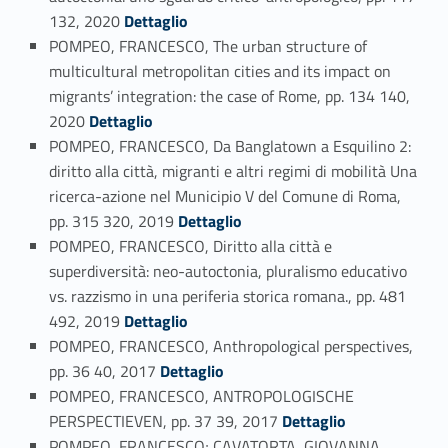
Link identifier #identifier_person_48405-54
132, 2020
Dettaglio
POMPEO, FRANCESCO, The urban structure of
multicultural metropolitan cities and its impact on
migrants’ integration: the case of Rome, pp. 134 140,
Link identifier #identifier_person_50861-55
2020
Dettaglio
POMPEO, FRANCESCO, Da Banglatown a Esquilino 2:
diritto alla città, migranti e altri regimi di mobilità Una
ricerca-azione nel Municipio V del Comune di Roma,
Link identifier #identifier_person_36237-56
pp. 315 320, 2019
Dettaglio
POMPEO, FRANCESCO, Diritto alla città e
superdiversità: neo-autoctonia, pluralismo educativo
vs. razzismo in una periferia storica romana., pp. 481
Link identifier #identifier_person_185326-57
492, 2019
Dettaglio
POMPEO, FRANCESCO, Anthropological perspectives,
Link identifier #identifier_person_94920-58
pp. 36 40, 2017
Dettaglio
POMPEO, FRANCESCO, ANTROPOLOGISCHE
Link identifier #identifier_person_146619-59
PERSPECTIEVEN, pp. 37 39, 2017
Dettaglio
POMPEO, FRANCESCO; CAVATORTA, GIOVANNA,