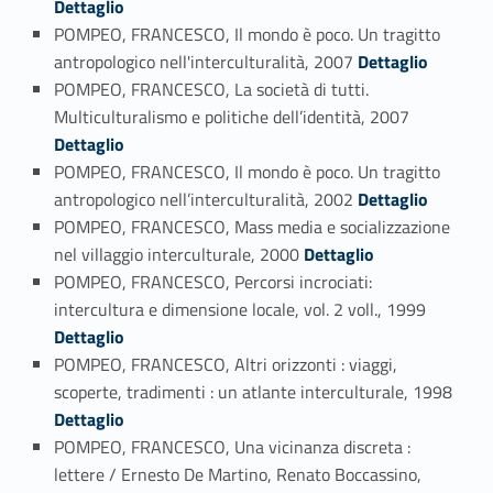
Dettaglio
POMPEO, FRANCESCO, Il mondo è poco. Un tragitto
Link identifier #identifier_person_88448-39
antropologico nell'interculturalità, 2007
Dettaglio
POMPEO, FRANCESCO, La società di tutti.
Link identifier #identifier_person_167886-40
Multiculturalismo e politiche dell’identità, 2007
Dettaglio
POMPEO, FRANCESCO, Il mondo è poco. Un tragitto
Link identifier #identifier_person_79120-41
antropologico nell’interculturalità, 2002
Dettaglio
POMPEO, FRANCESCO, Mass media e socializzazione
Link identifier #identifier_person_4596-42
nel villaggio interculturale, 2000
Dettaglio
POMPEO, FRANCESCO, Percorsi incrociati:
Link identifier #identifier_person_125088-43
intercultura e dimensione locale, vol. 2 voll., 1999
Dettaglio
POMPEO, FRANCESCO, Altri orizzonti : viaggi,
Link identifier #identifier_person_178295-44
scoperte, tradimenti : un atlante interculturale, 1998
Dettaglio
POMPEO, FRANCESCO, Una vicinanza discreta :
lettere / Ernesto De Martino, Renato Boccassino,
Link identifier #identifier_person_170951-45