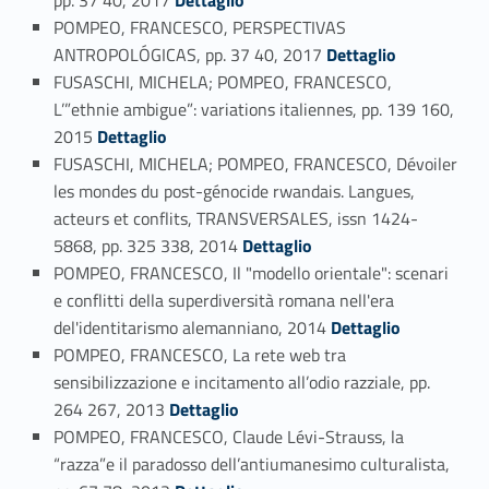
pp. 37 40, 2017
Dettaglio
POMPEO, FRANCESCO, PERSPECTIVAS
Link identifier #identifier_person_170142-66
ANTROPOLÓGICAS, pp. 37 40, 2017
Dettaglio
FUSASCHI, MICHELA; POMPEO, FRANCESCO,
L’”ethnie ambigue”: variations italiennes, pp. 139 160,
Link identifier #identifier_person_33796-67
2015
Dettaglio
FUSASCHI, MICHELA; POMPEO, FRANCESCO, Dévoiler
les mondes du post-génocide rwandais. Langues,
acteurs et conflits, TRANSVERSALES, issn 1424-
Link identifier #identifier_person_160059-68
5868, pp. 325 338, 2014
Dettaglio
POMPEO, FRANCESCO, Il "modello orientale": scenari
e conflitti della superdiversità romana nell'era
Link identifier #identifier_person_62229-69
del'identitarismo alemanniano, 2014
Dettaglio
POMPEO, FRANCESCO, La rete web tra
sensibilizzazione e incitamento all’odio razziale, pp.
Link identifier #identifier_person_145133-70
264 267, 2013
Dettaglio
POMPEO, FRANCESCO, Claude Lévi-Strauss, la
“razza”e il paradosso dell’antiumanesimo culturalista,
Link identifier #identifier_person_93318-71