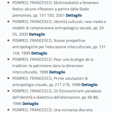
POMPEO, FRANCESCO, Multimedialità e fenomeni
festivi: alcune riflessioni a partire dalle Badie
Link identifier #identifier_person_108193-97
piemontesi, pp. 131 150, 2001
Dettaglio
POMPEO, FRANCESCO, Identità culturali, new media e
modelli di comprensione antropologico-sociale, pp. 29
Link identifier #identifier_person_167373-98
55, 2000
Dettaglio
POMPEO, FRANCESCO, Nuove prospettive
antropologiche per l'educazione interculturale, pp. 131
Link identifier #identifier_person_81101-99
149, 1999
Dettaglio
POMPEO, FRANCESCO, Pour une écologie de la
tradition: le patrimoine dans la dimension
Link identifier #identifier_person_54546-100
interculturelle, 1999
Dettaglio
POMPEO, FRANCESCO, Prime valutazioni di
Link identifier #identifier_person_99211-101
antropologia visuale, pp. 217 219, 1998
Dettaglio
POMPEO, FRANCESCO, Gli Etnocentrismi: paradossi
dell'identità e dialettica dell'alienazione, pp. 66 88,
Link identifier #identifier_person_40812-102
1996
Dettaglio
POMPEO, FRANCESCO, Una vicinanza discreta.