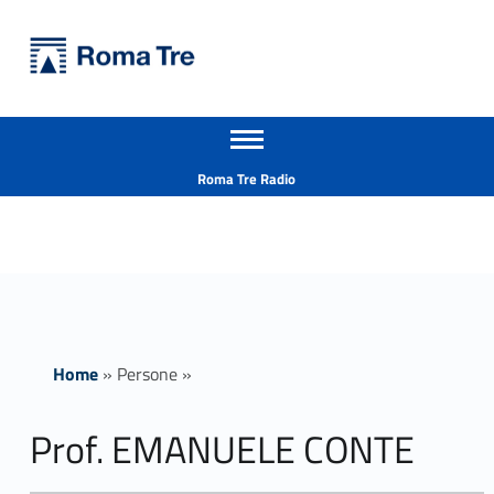
Primary Menu
Università Roma Tre
Prof. EMANUELE CONTE - Università Roma Tre
Apri il menu secondario
L’Università degli Studi Roma Tre è un’università giovane e per giovani, è nata nel 1992 ed è rapidamente cresciuta sia in termini di studenti che di corsi di studio offerti. Sono attivi 13 dipartimenti che offrono corsi di Laurea, Laurea magistrale, Master, Corsi di perfezionamento, Dottorati di ricerca e Scuole di specializzazione
Header info sidebar
Roma Tre Radio
Home
»
Persone
»
Prof. EMANUELE CONTE