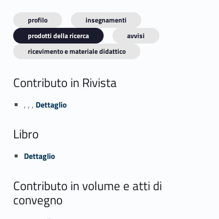
profilo
insegnamenti
prodotti della ricerca
avvisi
ricevimento e materiale didattico
Contributo in Rivista
Link identifier #identifier_person_178136-1
, , ,
Dettaglio
Libro
Link identifier #identifier_person_142497-2
Dettaglio
Contributo in volume e atti di
convegno
Link identifier #identifier_person_109052-3