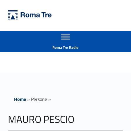
Primary Menu
Università Roma Tre
MAURO PESCIO ricerca - Università Roma Tre
Apri il menu secondario
L’Università degli Studi Roma Tre è un’università giovane e per giovani, è nata nel 1992 ed è rapidamente cresciuta sia in termini di studenti che di corsi di studio offerti. Sono attivi 13 dipartimenti che offrono corsi di Laurea, Laurea magistrale, Master, Corsi di perfezionamento, Dottorati di ricerca e Scuole di specializzazione
Header info sidebar
Roma Tre Radio
Home
»
Persone
»
MAURO PESCIO