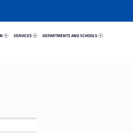
52261-67
Services 38766-81
Departments And Schools 59011-96
ON
SERVICES
DEPARTMENTS AND SCHOOLS