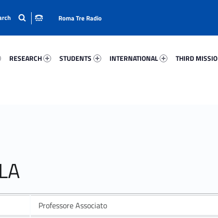
Roma Tre Radio
94-15
Research 47304-24
Students 99266-33
International 71268-50
Third Mission 
RESEARCH
STUDENTS
INTERNATIONAL
THIRD MISSI
LA
Professore Associato