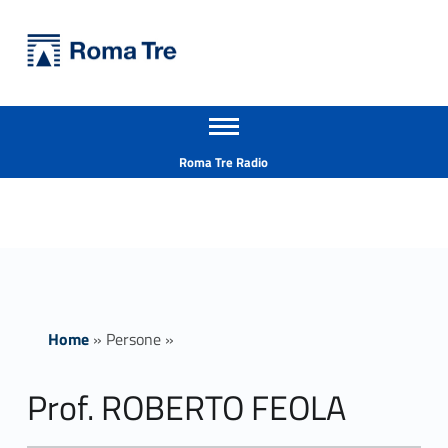
Primary Menu
Università Roma Tre
Prof. ROBERTO FEOLA ricerca - Università Roma Tre
Apri il menu secondario
L’Università degli Studi Roma Tre è un’università giovane e per giovani, è nata nel 1992 ed è rapidamente cresciuta sia in termini di studenti che di corsi di studio offerti. Sono attivi 13 dipartimenti che offrono corsi di Laurea, Laurea magistrale, Master, Corsi di perfezionamento, Dottorati di ricerca e Scuole di specializzazione
Header info sidebar
Roma Tre Radio
Home
»
Persone
»
Prof. ROBERTO FEOLA