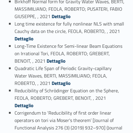
Birkhoff Normal form for Gravity Water Waves, BERTI,
MASSIMILIANO; FEOLA, ROBERTO; PUSATERI, FABIO
Link identifier #identifier_person_123956-13
GIUSEPPE, , 2021
Dettaglio
Long time existence for fully nonlinear NLS with small
Link identifier #identifier_person_145048-14
Cauchy data on the circle, FEOLA, ROBERTO, , 2021
Dettaglio
Long-Time Existence for Semi-linear Beam Equations
on Irrational Tori, FEOLA, ROBERTO; GREBERT,
Link identifier #identifier_person_121531-15
BENOIT, , 2021
Dettaglio
Quadratic Life Span of Periodic Gravity-capillary
Water Waves, BERTI, MASSIMILIANO; FEOLA,
Link identifier #identifier_person_139216-16
ROBERTO, , 2021
Dettaglio
Reducibility of Schrödinger Equation on the Sphere,
Link identifier #identifier_person_173191-17
FEOLA, ROBERTO; GREBERT, BENOIT, , 2021
Dettaglio
Corrigendum to ‘Reducibility of first order linear
operators on tori via Moser's theorem’ [Journal of
Functional Analysis 276 (3) (2019) 932–970] (Journal