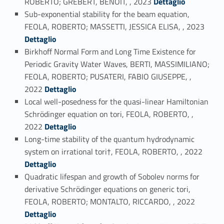
ROBERTO; GREBERT, BENOIT, , 2023
Dettaglio
Sub-exponential stability for the beam equation,
Link identifier #identifier_person_131274-8
FEOLA, ROBERTO; MASSETTI, JESSICA ELISA, , 2023
Dettaglio
Birkhoff Normal Form and Long Time Existence for
Periodic Gravity Water Waves, BERTI, MASSIMILIANO;
FEOLA, ROBERTO; PUSATERI, FABIO GIUSEPPE, ,
Link identifier #identifier_person_108010-9
2022
Dettaglio
Local well-posedness for the quasi-linear Hamiltonian
Schrödinger equation on tori, FEOLA, ROBERTO, ,
Link identifier #identifier_person_140292-10
2022
Dettaglio
Long-time stability of the quantum hydrodynamic
Link identifier #identifier_person_183332-11
system on irrational tori†, FEOLA, ROBERTO, , 2022
Dettaglio
Quadratic lifespan and growth of Sobolev norms for
derivative Schrödinger equations on generic tori,
Link identifier #identifier_person_27939-12
FEOLA, ROBERTO; MONTALTO, RICCARDO, , 2022
Dettaglio