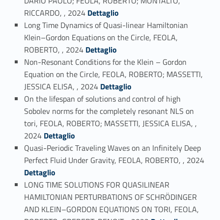
DARIO PAOLO; FEOLA, ROBERTO; MONTALTO,
Link identifier #identifier_person_92544-2
RICCARDO, , 2024
Dettaglio
Long Time Dynamics of Quasi-linear Hamiltonian
Klein–Gordon Equations on the Circle, FEOLA,
Link identifier #identifier_person_84765-3
ROBERTO, , 2024
Dettaglio
Non-Resonant Conditions for the Klein – Gordon
Equation on the Circle, FEOLA, ROBERTO; MASSETTI,
Link identifier #identifier_person_167722-4
JESSICA ELISA, , 2024
Dettaglio
On the lifespan of solutions and control of high
Sobolev norms for the completely resonant NLS on
tori, FEOLA, ROBERTO; MASSETTI, JESSICA ELISA, ,
Link identifier #identifier_person_65119-5
2024
Dettaglio
Quasi-Periodic Traveling Waves on an Infinitely Deep
Link identifier #identifier_person_18144-6
Perfect Fluid Under Gravity, FEOLA, ROBERTO, , 2024
Dettaglio
LONG TIME SOLUTIONS FOR QUASILINEAR
HAMILTONIAN PERTURBATIONS OF SCHRÖDINGER
AND KLEIN–GORDON EQUATIONS ON TORI, FEOLA,
Link identifier #identifier_person_83319-7