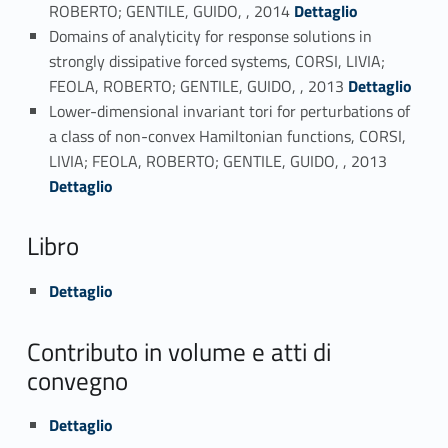
Link identifier #identifier_person_40616-28
ROBERTO; GENTILE, GUIDO, , 2014
Dettaglio
Domains of analyticity for response solutions in
strongly dissipative forced systems, CORSI, LIVIA;
Link identifier #identifier_person_119182-29
FEOLA, ROBERTO; GENTILE, GUIDO, , 2013
Dettaglio
Lower-dimensional invariant tori for perturbations of
a class of non-convex Hamiltonian functions, CORSI,
Link identifier #identifier_person_84057-30
LIVIA; FEOLA, ROBERTO; GENTILE, GUIDO, , 2013
Dettaglio
Libro
Link identifier #identifier_person_171333-31
Dettaglio
Contributo in volume e atti di
convegno
Link identifier #identifier_person_123048-32
Dettaglio