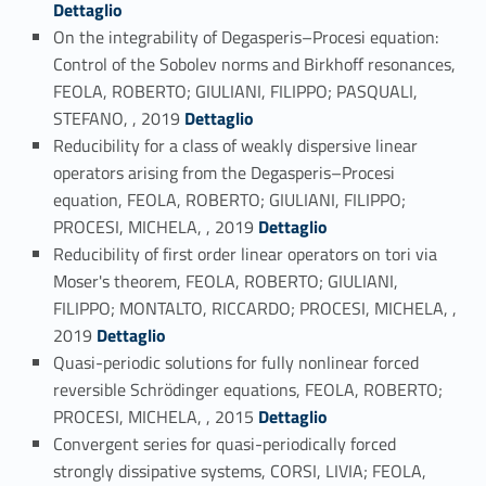
Dettaglio
On the integrability of Degasperis–Procesi equation:
Control of the Sobolev norms and Birkhoff resonances,
FEOLA, ROBERTO; GIULIANI, FILIPPO; PASQUALI,
Link identifier #identifier_person_191823-24
STEFANO, , 2019
Dettaglio
Reducibility for a class of weakly dispersive linear
operators arising from the Degasperis–Procesi
equation, FEOLA, ROBERTO; GIULIANI, FILIPPO;
Link identifier #identifier_person_13335-25
PROCESI, MICHELA, , 2019
Dettaglio
Reducibility of first order linear operators on tori via
Moser's theorem, FEOLA, ROBERTO; GIULIANI,
FILIPPO; MONTALTO, RICCARDO; PROCESI, MICHELA, ,
Link identifier #identifier_person_143529-26
2019
Dettaglio
Quasi-periodic solutions for fully nonlinear forced
reversible Schrödinger equations, FEOLA, ROBERTO;
Link identifier #identifier_person_35853-27
PROCESI, MICHELA, , 2015
Dettaglio
Convergent series for quasi-periodically forced
strongly dissipative systems, CORSI, LIVIA; FEOLA,