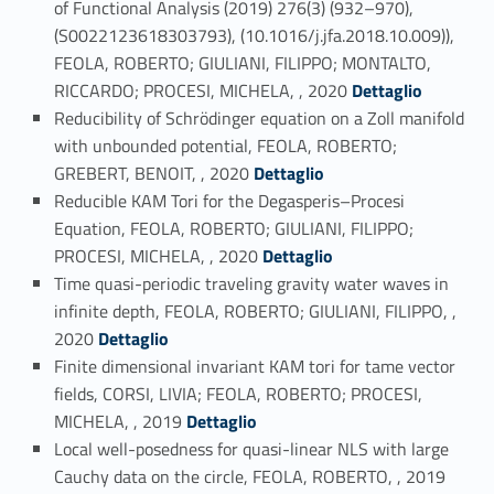
of Functional Analysis (2019) 276(3) (932–970),
(S0022123618303793), (10.1016/j.jfa.2018.10.009)),
FEOLA, ROBERTO; GIULIANI, FILIPPO; MONTALTO,
Link identifier #identifier_person_148598-18
RICCARDO; PROCESI, MICHELA, , 2020
Dettaglio
Reducibility of Schrödinger equation on a Zoll manifold
with unbounded potential, FEOLA, ROBERTO;
Link identifier #identifier_person_169779-19
GREBERT, BENOIT, , 2020
Dettaglio
Reducible KAM Tori for the Degasperis–Procesi
Equation, FEOLA, ROBERTO; GIULIANI, FILIPPO;
Link identifier #identifier_person_103166-20
PROCESI, MICHELA, , 2020
Dettaglio
Time quasi-periodic traveling gravity water waves in
infinite depth, FEOLA, ROBERTO; GIULIANI, FILIPPO, ,
Link identifier #identifier_person_198214-21
2020
Dettaglio
Finite dimensional invariant KAM tori for tame vector
fields, CORSI, LIVIA; FEOLA, ROBERTO; PROCESI,
Link identifier #identifier_person_195599-22
MICHELA, , 2019
Dettaglio
Local well-posedness for quasi-linear NLS with large
Link identifier #identifier_person_46808-23
Cauchy data on the circle, FEOLA, ROBERTO, , 2019