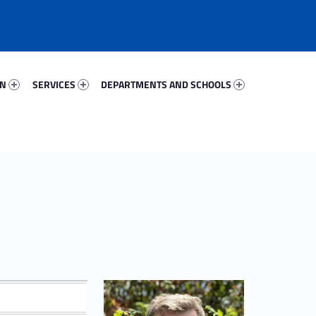
62014-67
Services 95932-81
Departments And Schools 71631-96
ON
SERVICES
DEPARTMENTS AND SCHOOLS