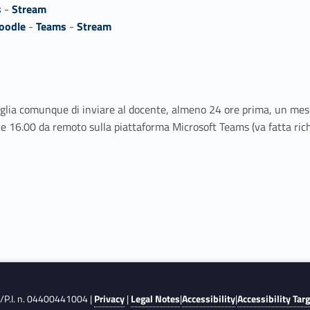
s
-
Stream
oodle
-
Teams
-
Stream
siglia comunque di inviare al docente, almeno 24 ore prima, un me
lle 16.00 da remoto sulla piattaforma Microsoft Teams (va fatta ri
F./P.I. n. 04400441004 |
Privacy
|
Legal Notes
|
Accessibility
|
Accessibility Tar