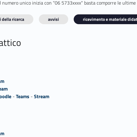
E il numero unico inizia con "06 5733xxxx" basta comporre le ultime
 della ricerca
avvisi
ricevimento e materiale didat
attico
am
ream
oodle
-
Teams
-
Stream
am