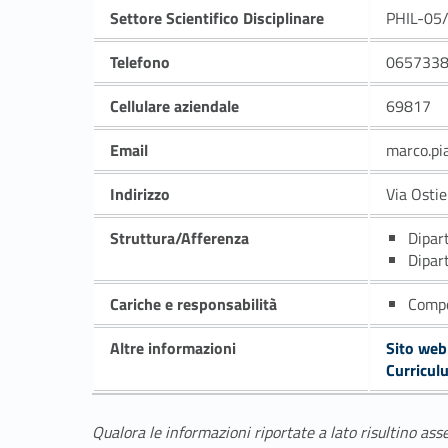
Settore Scientifico Disciplinare
PHIL-05
Telefono
065733
Cellulare aziendale
69817
Email
marco.pi
Indirizzo
Via Osti
Struttura/Afferenza
Dipar
Dipar
Cariche e responsabilità
Compo
Altre informazioni
Sito web
Curricul
Qualora le informazioni riportate a lato risultino ass