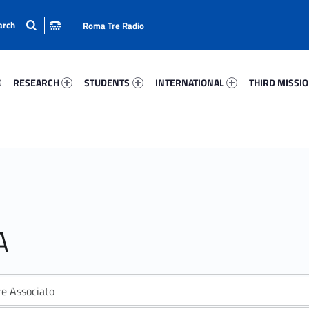
Roma Tre Radio
69-15
Research 41155-24
Students 33172-33
International 68141-50
Third Mission 
RESEARCH
STUDENTS
INTERNATIONAL
THIRD MISSI
A
re Associato