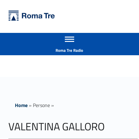
Primary Menu
Università Roma Tre
VALENTINA GALLORO - Università Roma Tre
Apri il menu secondario
L’Università degli Studi Roma Tre è un’università giovane e per giovani, è nata nel 1992 ed è rapidamente cresciuta sia in termini di studenti che di corsi di studio offerti. Sono attivi 13 dipartimenti che offrono corsi di Laurea, Laurea magistrale, Master, Corsi di perfezionamento, Dottorati di ricerca e Scuole di specializzazione
Header info sidebar
Roma Tre Radio
Home
»
Persone
»
VALENTINA GALLORO