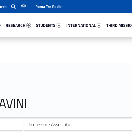
Roma Tre Radio
95-15
Research 36121-24
Students 13183-33
International 74619-50
Third Mission 
RESEARCH
STUDENTS
INTERNATIONAL
THIRD MISSI
AVINI
Professore Associato