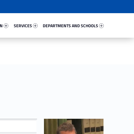
81090-67
Services 29339-81
Departments And Schools 37184-96
ON
SERVICES
DEPARTMENTS AND SCHOOLS