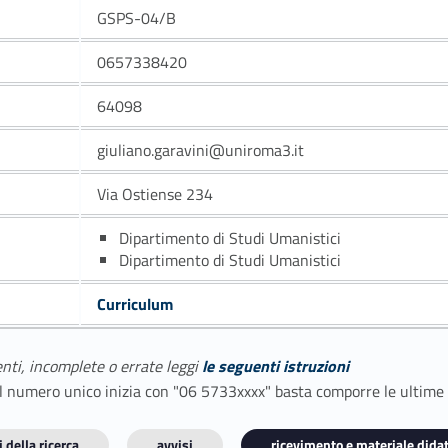
GSPS-04/B
0657338420
64098
giuliano.garavini@uniroma3.it
Via Ostiense 234
Dipartimento di Studi Umanistici
Dipartimento di Studi Umanistici
Curriculum
enti, incomplete o errate leggi
le seguenti istruzioni
E il numero unico inizia con "06 5733xxxx" basta comporre le ultime
 della ricerca
avvisi
ricevimento e materiale didat