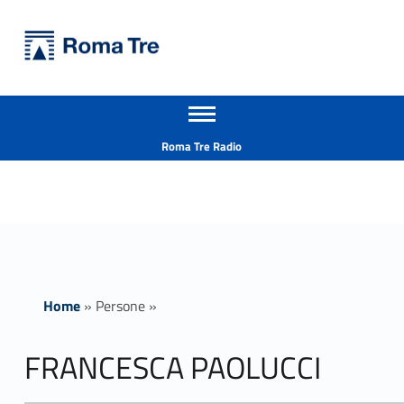
Primary Menu
Università Roma Tre
FRANCESCA PAOLUCCI - Università Roma Tre
Apri il menu secondario
L’Università degli Studi Roma Tre è un’università giovane e per giovani, è nata nel 1992 ed è rapidamente cresciuta sia in termini di studenti che di corsi di studio offerti. Sono attivi 13 dipartimenti che offrono corsi di Laurea, Laurea magistrale, Master, Corsi di perfezionamento, Dottorati di ricerca e Scuole di specializzazione
Header info sidebar
Roma Tre Radio
Home
»
Persone
»
FRANCESCA PAOLUCCI