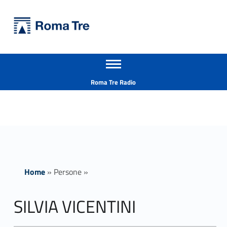
Primary Menu
Università Roma Tre
SILVIA VICENTINI - Università Roma Tre
Apri il menu secondario
L’Università degli Studi Roma Tre è un’università giovane e per giovani, è nata nel 1992 ed è rapidamente cresciuta sia in termini di studenti che di corsi di studio offerti. Sono attivi 13 dipartimenti che offrono corsi di Laurea, Laurea magistrale, Master, Corsi di perfezionamento, Dottorati di ricerca e Scuole di specializzazione
Header info sidebar
Roma Tre Radio
Home
»
Persone
»
SILVIA VICENTINI