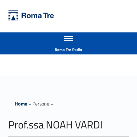
Primary Menu
Università Roma Tre
Prof.ssa NOAH VARDI - Università Roma Tre
Apri il menu secondario
L’Università degli Studi Roma Tre è un’università giovane e per giovani, è nata nel 1992 ed è rapidamente cresciuta sia in termini di studenti che di corsi di studio offerti. Sono attivi 13 dipartimenti che offrono corsi di Laurea, Laurea magistrale, Master, Corsi di perfezionamento, Dottorati di ricerca e Scuole di specializzazione
Header info sidebar
Roma Tre Radio
Home
»
Persone
»
Prof.ssa NOAH VARDI