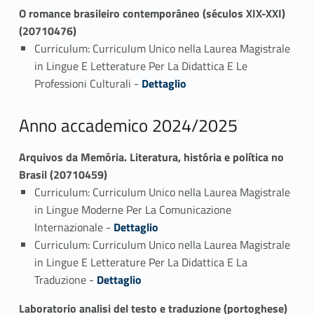
O romance brasileiro contemporâneo (séculos XIX-XXI)
(20710476)
Curriculum: Curriculum Unico nella Laurea Magistrale
in Lingue E Letterature Per La Didattica E Le
Link identifier #identifier_person_179455-1
Professioni Culturali -
Dettaglio
Anno accademico 2024/2025
Arquivos da Memória. Literatura, história e política no
Brasil (20710459)
Curriculum: Curriculum Unico nella Laurea Magistrale
in Lingue Moderne Per La Comunicazione
Link identifier #identifier_person_93243-1
Internazionale -
Dettaglio
Curriculum: Curriculum Unico nella Laurea Magistrale
in Lingue E Letterature Per La Didattica E La
Link identifier #identifier_person_93560-2
Traduzione -
Dettaglio
Laboratorio analisi del testo e traduzione (portoghese)