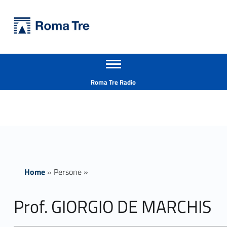
Primary Menu
Università Roma Tre
Prof. GIORGIO DE MARCHIS insegnamenti - Università Roma Tre
Apri il menu secondario
L’Università degli Studi Roma Tre è un’università giovane e per giovani, è nata nel 1992 ed è rapidamente cresciuta sia in termini di studenti che di corsi di studio offerti. Sono attivi 13 dipartimenti che offrono corsi di Laurea, Laurea magistrale, Master, Corsi di perfezionamento, Dottorati di ricerca e Scuole di specializzazione
Header info sidebar
Roma Tre Radio
Home
»
Persone
»
Prof. GIORGIO DE MARCHIS