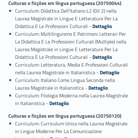
Culturas e ficções em língua portuguesa (20750044)
Curriculum: Didattica Dell’Italiano L2 (Dil 2) nella
Laurea Magistrale in Lingue E Letterature Per La
Link identifier #identifier_person_161465-1
Didattica E Le Professioni Culturali -
Dettaglio
Curriculum: Multilinguismo E Patrimoni Letterari Per
La Didattica E Le Professioni Culturali (Multiple) nella
Laurea Magistrale in Lingue E Letterature Per La
Link identifier #identifier_person_48865-2
Didattica E Le Professioni Culturali -
Dettaglio
Curriculum: Letteratura, Media E Professioni Culturali
Link identifier #identifier_person_148404-3
nella Laurea Magistrale in Italianistica -
Dettaglio
Curriculum: Italiano Come Lingua Seconda nella
Link identifier #identifier_person_69759-4
Laurea Magistrale in Italianistica -
Dettaglio
Curriculum: Filologia Moderna nella Laurea Magistrale
Link identifier #identifier_person_60381-5
in Italianistica -
Dettaglio
Culturas e ficções em língua portuguesa (20750120)
Curriculum: Curriculum Unico nella Laurea Magistrale
in Lingue Moderne Per La Comunicazione
Link identifier #identifier_person_131204-1