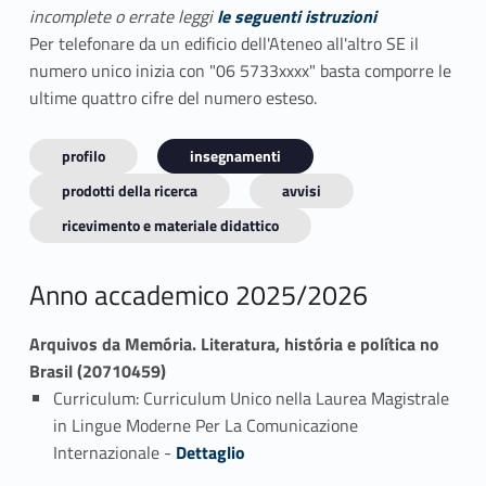
incomplete o errate leggi
le seguenti istruzioni
Per telefonare da un edificio dell'Ateneo all'altro SE il
numero unico inizia con "06 5733xxxx" basta comporre le
ultime quattro cifre del numero esteso.
profilo
insegnamenti
prodotti della ricerca
avvisi
ricevimento e materiale didattico
Anno accademico 2025/2026
Arquivos da Memória. Literatura, história e política no
Brasil (20710459)
Curriculum: Curriculum Unico nella Laurea Magistrale
in Lingue Moderne Per La Comunicazione
Link identifier #identifier_person_110849-1
Internazionale -
Dettaglio