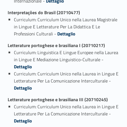
Internazionale -
Dettaglio
Interpretações do Brasil (20710477)
Curriculum: Curriculum Unico nella Laurea Magistrale
in Lingue E Letterature Per La Didattica E Le
Link identifier #identifier_person_184329-1
Professioni Culturali -
Dettaglio
Letterature portoghese e brasiliana I (20710217)
Curriculum: Linguistica E Lingue Europee nella Laurea
Link identifier #identifier_person_33852-1
in Lingue E Mediazione Linguistico-Culturale -
Dettaglio
Curriculum: Curriculum Unico nella Laurea in Lingue E
Link identifier #identifier_person_108669-2
Letterature Per La Comunicazione Interculturale -
Dettaglio
Letterature portoghese e brasiliana III (20710245)
Curriculum: Curriculum Unico nella Laurea in Lingue E
Link identifier #identifier_person_92586-1
Letterature Per La Comunicazione Interculturale -
Dettaglio