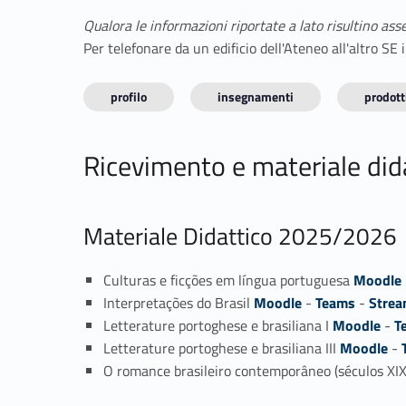
Qualora le informazioni riportate a lato risultino ass
Per telefonare da un edificio dell'Ateneo all'altro S
profilo
insegnamenti
prodotti
Ricevimento e materiale did
Materiale Didattico 2025/2026
Culturas e ficções em língua portuguesa
Moodle
Interpretações do Brasil
Moodle
-
Teams
-
Stre
Letterature portoghese e brasiliana I
Moodle
-
T
Letterature portoghese e brasiliana III
Moodle
-
O romance brasileiro contemporâneo (séculos XI