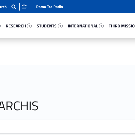
Roma Tre Radio
51-15
Research 68973-24
Students 44017-33
International 42007-50
Third Mission 
RESEARCH
STUDENTS
INTERNATIONAL
THIRD MISSI
MARCHIS