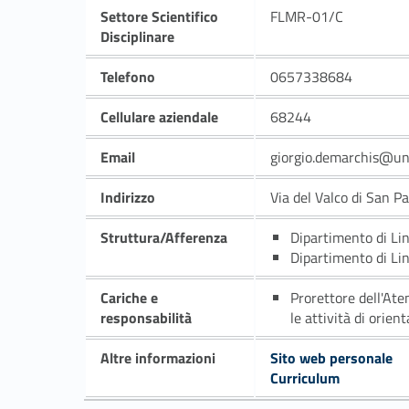
Settore Scientifico
FLMR-01/C
Disciplinare
Telefono
0657338684
Cellulare aziendale
68244
Email
giorgio.demarchis@un
Indirizzo
Via del Valco di San P
Struttura/Afferenza
Dipartimento di Li
Dipartimento di Li
Cariche e
Prorettore dell'Ate
responsabilità
le attività di orie
Altre informazioni
Sito web personale
Curriculum