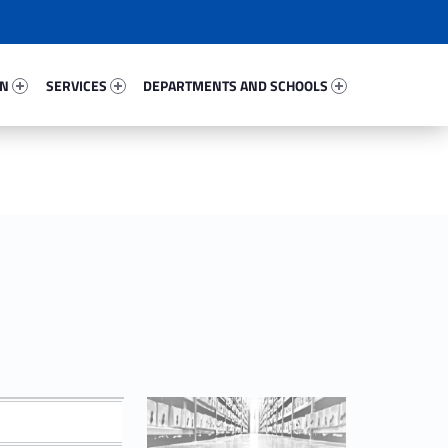
34037-67
Services 24123-81
Departments And Schools 20975-96
ON
SERVICES
DEPARTMENTS AND SCHOOLS