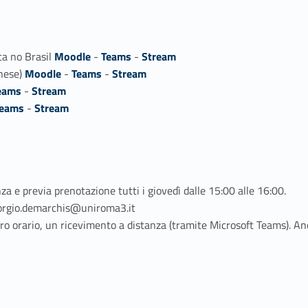
ca no Brasil
Moodle
-
Teams
-
Stream
ghese)
Moodle
-
Teams
-
Stream
eams
-
Stream
eams
-
Stream
nza e previa prenotazione tutti i giovedì dalle 15:00 alle 16:00.
giorgio.demarchis@uniroma3.it
 orario, un ricevimento a distanza (tramite Microsoft Teams). Anc