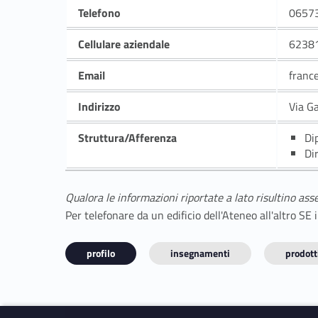
Telefono
0657
Cellulare aziendale
6238
Email
franc
Indirizzo
Via G
Struttura/Afferenza
Di
Di
Qualora le informazioni riportate a lato risultino ass
Per telefonare da un edificio dell'Ateneo all'altro S
profilo
insegnamenti
prodotti