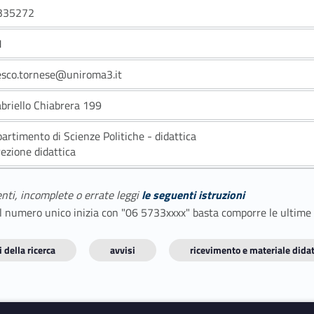
335272
1
esco.tornese@uniroma3.it
abriello Chiabrera 199
partimento di Scienze Politiche - didattica
rezione didattica
enti, incomplete o errate leggi
le seguenti istruzioni
E il numero unico inizia con "06 5733xxxx" basta comporre le ultime
 della ricerca
avvisi
ricevimento e materiale didat