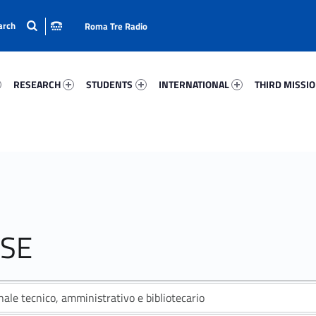
Roma Tre Radio
33-15
Research 89469-24
Students 41263-33
International 93457-50
Third Mission 
RESEARCH
STUDENTS
INTERNATIONAL
THIRD MISSI
SE
ale tecnico, amministrativo e bibliotecario