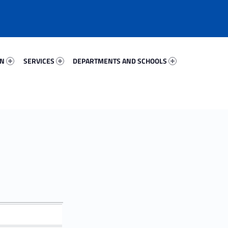
900-67
Services 95654-81
Departments And Schools 31506-96
ON
SERVICES
DEPARTMENTS AND SCHOOLS