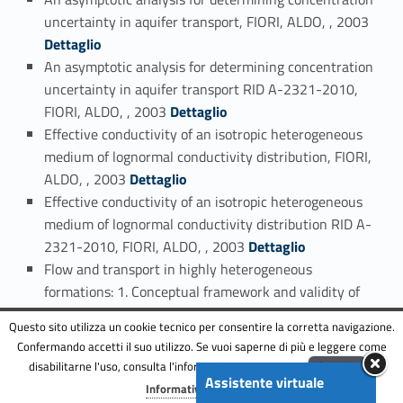
Link identifier #identifier_person_22298-142
uncertainty in aquifer transport, FIORI, ALDO, , 2003
Dettaglio
An asymptotic analysis for determining concentration
uncertainty in aquifer transport RID A-2321-2010,
Link identifier #identifier_person_91468-143
FIORI, ALDO, , 2003
Dettaglio
Effective conductivity of an isotropic heterogeneous
medium of lognormal conductivity distribution, FIORI,
Link identifier #identifier_person_145052-144
ALDO, , 2003
Dettaglio
Effective conductivity of an isotropic heterogeneous
medium of lognormal conductivity distribution RID A-
Link identifier #identifier_person_31212-145
2321-2010, FIORI, ALDO, , 2003
Dettaglio
Flow and transport in highly heterogeneous
formations: 1. Conceptual framework and validity of
Link identifier #identifier_person_142742-146
first-order approximations, FIORI, ALDO, , 2003
Questo sito utilizza un cookie tecnico per consentire la corretta navigazione.
Dettaglio
Confermando accetti il suo utilizzo. Se vuoi saperne di più e leggere come
Flow and transport in highly heterogeneous
disabilitarne l'uso, consulta l'informativa estesa.
ENG
Accetta
formations: 1. Conceptual framework and validity of
Assistente virtuale
Menu
Informativa completa