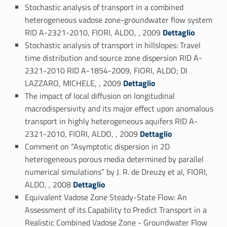
Stochastic analysis of transport in a combined
heterogeneous vadose zone-groundwater flow system
Link identifier #identifier_person_50279-117
RID A-2321-2010, FIORI, ALDO, , 2009
Dettaglio
Stochastic analysis of transport in hillslopes: Travel
time distribution and source zone dispersion RID A-
2321-2010 RID A-1854-2009, FIORI, ALDO; DI
Link identifier #identifier_person_196386-118
LAZZARO, MICHELE, , 2009
Dettaglio
The impact of local diffusion on longitudinal
macrodispersivity and its major effect upon anomalous
transport in highly heterogeneous aquifers RID A-
Link identifier #identifier_person_92584-119
2321-2010, FIORI, ALDO, , 2009
Dettaglio
Comment on “Asymptotic dispersion in 2D
heterogeneous porous media determined by parallel
numerical simulations” by J. R. de Dreuzy et al, FIORI,
Link identifier #identifier_person_31265-120
ALDO, , 2008
Dettaglio
Equivalent Vadose Zone Steady-State Flow: An
Assessment of its Capability to Predict Transport in a
Realistic Combined Vadose Zone - Groundwater Flow