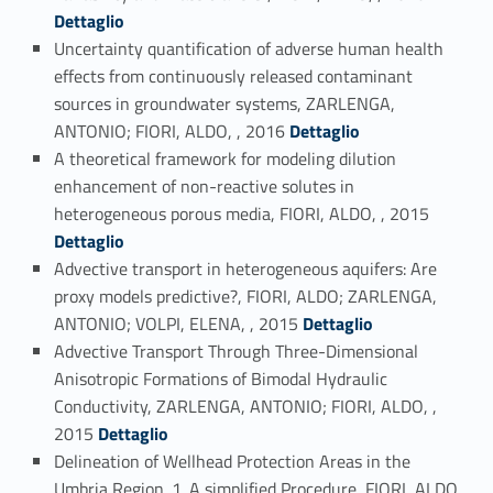
Dettaglio
Uncertainty quantification of adverse human health
effects from continuously released contaminant
sources in groundwater systems, ZARLENGA,
Link identifier #identifier_person_116514-63
ANTONIO; FIORI, ALDO, , 2016
Dettaglio
A theoretical framework for modeling dilution
enhancement of non-reactive solutes in
Link identifier #identifier_person_17565-64
heterogeneous porous media, FIORI, ALDO, , 2015
Dettaglio
Advective transport in heterogeneous aquifers: Are
proxy models predictive?, FIORI, ALDO; ZARLENGA,
Link identifier #identifier_person_84487-65
ANTONIO; VOLPI, ELENA, , 2015
Dettaglio
Advective Transport Through Three-Dimensional
Anisotropic Formations of Bimodal Hydraulic
Conductivity, ZARLENGA, ANTONIO; FIORI, ALDO, ,
Link identifier #identifier_person_22834-66
2015
Dettaglio
Delineation of Wellhead Protection Areas in the
Umbria Region. 1. A simplified Procedure, FIORI, ALDO,