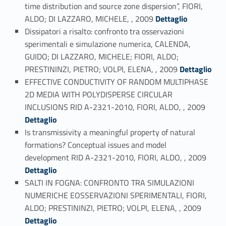
time distribution and source zone dispersion”, FIORI,
Link identifier #identifier_person_182000-112
ALDO; DI LAZZARO, MICHELE, , 2009
Dettaglio
Dissipatori a risalto: confronto tra osservazioni
sperimentali e simulazione numerica, CALENDA,
GUIDO; DI LAZZARO, MICHELE; FIORI, ALDO;
Link identifier #identifier_person_180044-113
PRESTININZI, PIETRO; VOLPI, ELENA, , 2009
Dettaglio
EFFECTIVE CONDUCTIVITY OF RANDOM MULTIPHASE
2D MEDIA WITH POLYDISPERSE CIRCULAR
Link identifier #identifier_person_137366-114
INCLUSIONS RID A-2321-2010, FIORI, ALDO, , 2009
Dettaglio
Is transmissivity a meaningful property of natural
formations? Conceptual issues and model
Link identifier #identifier_person_57584-115
development RID A-2321-2010, FIORI, ALDO, , 2009
Dettaglio
SALTI IN FOGNA: CONFRONTO TRA SIMULAZIONI
NUMERICHE EOSSERVAZIONI SPERIMENTALI, FIORI,
Link identifier #identifier_person_75040-116
ALDO; PRESTININZI, PIETRO; VOLPI, ELENA, , 2009
Dettaglio