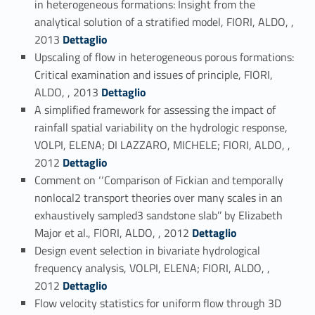
in heterogeneous formations: Insight from the
analytical solution of a stratified model, FIORI, ALDO, ,
Link identifier #identifier_person_118525-95
2013
Dettaglio
Upscaling of flow in heterogeneous porous formations:
Critical examination and issues of principle, FIORI,
Link identifier #identifier_person_24928-96
ALDO, , 2013
Dettaglio
A simplified framework for assessing the impact of
rainfall spatial variability on the hydrologic response,
VOLPI, ELENA; DI LAZZARO, MICHELE; FIORI, ALDO, ,
Link identifier #identifier_person_55954-97
2012
Dettaglio
Comment on ‘‘Comparison of Fickian and temporally
nonlocal2 transport theories over many scales in an
exhaustively sampled3 sandstone slab’’ by Elizabeth
Link identifier #identifier_person_176351-98
Major et al., FIORI, ALDO, , 2012
Dettaglio
Design event selection in bivariate hydrological
frequency analysis, VOLPI, ELENA; FIORI, ALDO, ,
Link identifier #identifier_person_35049-99
2012
Dettaglio
Flow velocity statistics for uniform flow through 3D