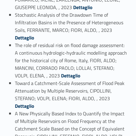
Link identifier #identifier_person_177640-14
GIUSEPPE LEONIDA, , 2023
Dettaglio
Stochastic Analysis of the Drawdown Time of
Infiltration Basins in the Presence of Heterogeneous
Link identifier #identifier_person_162871-15
Soils, FERRANTE, MARCO; FIORI, ALDO, , 2023
Dettaglio
The role of residual risk on flood damage assessment:
A continuous hydrologic-hydraulic modelling approach
for the historical city of Rome, Italy, FIORI, ALDO;
MANCINI, CORRADO PAOLO; LOLLAI, STEFANO;
Link identifier #identifier_person_100902-16
VOLPI, ELENA, , 2023
Dettaglio
Toward a Catchment‐Scale Assessment of Flood Peak
Attenuation by Multiple Reservoirs, CIPOLLINI,
Link identifier #identifier_person_56270-17
STEFANO; VOLPI, ELENA; FIORI, ALDO, , 2023
Dettaglio
A New Physically Based Index to Quantify the Impact
of Multiple Reservoirs on Flood Frequency at the
Catchment Scale Based on the Concept of Equivalent