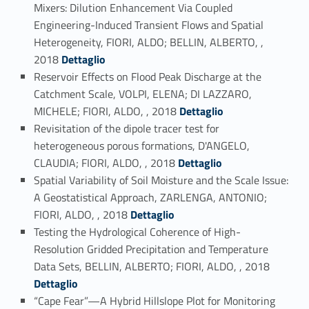
Mixers: Dilution Enhancement Via Coupled
Engineering-Induced Transient Flows and Spatial
Heterogeneity, FIORI, ALDO; BELLIN, ALBERTO, ,
Link identifier #identifier_person_121367-42
2018
Dettaglio
Reservoir Effects on Flood Peak Discharge at the
Catchment Scale, VOLPI, ELENA; DI LAZZARO,
Link identifier #identifier_person_5837-43
MICHELE; FIORI, ALDO, , 2018
Dettaglio
Revisitation of the dipole tracer test for
heterogeneous porous formations, D'ANGELO,
Link identifier #identifier_person_87837-44
CLAUDIA; FIORI, ALDO, , 2018
Dettaglio
Spatial Variability of Soil Moisture and the Scale Issue:
A Geostatistical Approach, ZARLENGA, ANTONIO;
Link identifier #identifier_person_43716-45
FIORI, ALDO, , 2018
Dettaglio
Testing the Hydrological Coherence of High-
Resolution Gridded Precipitation and Temperature
Link identifier #identifier_person_44913-46
Data Sets, BELLIN, ALBERTO; FIORI, ALDO, , 2018
Dettaglio
“Cape Fear”—A Hybrid Hillslope Plot for Monitoring