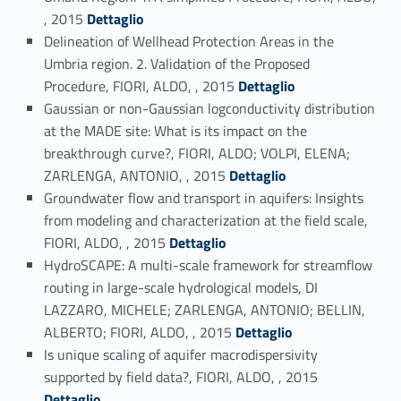
Link identifier #identifier_person_11838-67
, 2015
Dettaglio
Delineation of Wellhead Protection Areas in the
Umbria region. 2. Validation of the Proposed
Link identifier #identifier_person_169620-68
Procedure, FIORI, ALDO, , 2015
Dettaglio
Gaussian or non-Gaussian logconductivity distribution
at the MADE site: What is its impact on the
breakthrough curve?, FIORI, ALDO; VOLPI, ELENA;
Link identifier #identifier_person_59017-69
ZARLENGA, ANTONIO, , 2015
Dettaglio
Groundwater flow and transport in aquifers: Insights
from modeling and characterization at the field scale,
Link identifier #identifier_person_83962-70
FIORI, ALDO, , 2015
Dettaglio
HydroSCAPE: A multi-scale framework for streamflow
routing in large-scale hydrological models, DI
LAZZARO, MICHELE; ZARLENGA, ANTONIO; BELLIN,
Link identifier #identifier_person_106363-71
ALBERTO; FIORI, ALDO, , 2015
Dettaglio
Is unique scaling of aquifer macrodispersivity
Link identifier #identifier_person_79829-72
supported by field data?, FIORI, ALDO, , 2015
Dettaglio