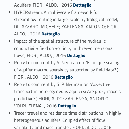
Link identifier #identifier_person_177197-57
Aquifers, FIORI, ALDO, , 2016
Dettaglio
HYPERstream: A multi-scale framework for
streamflow routing in large-scale hydrological model,
DI LAZZARO, MICHELE; ZARLENGA, ANTONIO; FIORI,
Link identifier #identifier_person_116761-58
ALDO, , 2016
Dettaglio
Impact of the spatial structure of the hydraulic
conductivity field on vorticity in three-dimensional
Link identifier #identifier_person_89892-59
flows, FIORI, ALDO, , 2016
Dettaglio
Reply to comment by S. Neuman on “Is unique scaling
of aquifer macrodispersivity supported by field data?”,
Link identifier #identifier_person_54163-60
FIORI, ALDO, , 2016
Dettaglio
Reply to comment by S. P. Neuman on “Advective
transport in heterogeneous aquifers: Are proxy models
predictive?”, FIORI, ALDO; ZARLENGA, ANTONIO;
Link identifier #identifier_person_102134-61
VOLPI, ELENA, , 2016
Dettaglio
Tracer travel and residence time distributions in highly
heterogeneous aquifers: Coupled effect of flow
Link identifier #identifier_person_182069-62
variability and mass transfer, FIORI, ALDO, , 2016