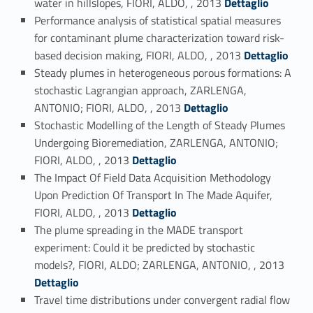
water in hillslopes, FIORI, ALDO, , 2013
Dettaglio
Performance analysis of statistical spatial measures
for contaminant plume characterization toward risk-
Link identifier #identifier_person_137199-90
based decision making, FIORI, ALDO, , 2013
Dettaglio
Steady plumes in heterogeneous porous formations: A
stochastic Lagrangian approach, ZARLENGA,
Link identifier #identifier_person_17715-91
ANTONIO; FIORI, ALDO, , 2013
Dettaglio
Stochastic Modelling of the Length of Steady Plumes
Undergoing Bioremediation, ZARLENGA, ANTONIO;
Link identifier #identifier_person_177416-92
FIORI, ALDO, , 2013
Dettaglio
The Impact Of Field Data Acquisition Methodology
Upon Prediction Of Transport In The Made Aquifer,
Link identifier #identifier_person_86078-93
FIORI, ALDO, , 2013
Dettaglio
The plume spreading in the MADE transport
experiment: Could it be predicted by stochastic
Link identifier #identifier_person_154689-94
models?, FIORI, ALDO; ZARLENGA, ANTONIO, , 2013
Dettaglio
Travel time distributions under convergent radial flow