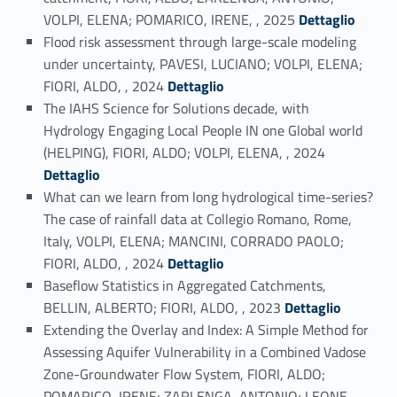
Link identifier #identifier_person_98994-9
VOLPI, ELENA; POMARICO, IRENE, , 2025
Dettaglio
Flood risk assessment through large-scale modeling
under uncertainty, PAVESI, LUCIANO; VOLPI, ELENA;
Link identifier #identifier_person_173210-10
FIORI, ALDO, , 2024
Dettaglio
The IAHS Science for Solutions decade, with
Hydrology Engaging Local People IN one Global world
Link identifier #identifier_person_19576-11
(HELPING), FIORI, ALDO; VOLPI, ELENA, , 2024
Dettaglio
What can we learn from long hydrological time-series?
The case of rainfall data at Collegio Romano, Rome,
Italy, VOLPI, ELENA; MANCINI, CORRADO PAOLO;
Link identifier #identifier_person_83576-12
FIORI, ALDO, , 2024
Dettaglio
Baseflow Statistics in Aggregated Catchments,
Link identifier #identifier_person_182205-13
BELLIN, ALBERTO; FIORI, ALDO, , 2023
Dettaglio
Extending the Overlay and Index: A Simple Method for
Assessing Aquifer Vulnerability in a Combined Vadose
Zone-Groundwater Flow System, FIORI, ALDO;
POMARICO, IRENE; ZARLENGA, ANTONIO; LEONE,