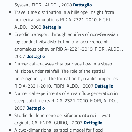
Link identifier #identifier_person_81407-121
System, FIORI, ALDO, , 2008
Dettaglio
Travel time distribution in a hillslope: Insight from
numerical simulations RID A-2321-2010, FIORI,
Link identifier #identifier_person_22175-122
ALDO, , 2008
Dettaglio
Ergodic transport through aquifers of non-Gaussian
log conductivity distribution and occurrence of
anomalous behavior RID A-2321-2010, FIORI, ALDO, ,
Link identifier #identifier_person_79929-123
2007
Dettaglio
Numerical analyses of subsurface flow in a steep
hillslope under rainfall: The role of the spatial
heterogeneity of the formation hydraulic properties
Link identifier #identifier_person_11401-124
RID A-2321-2010, FIORI, ALDO, , 2007
Dettaglio
Numerical experiments of streamflow generation in
steep catchments RID A-2321-2010, FIORI, ALDO, ,
Link identifier #identifier_person_52457-125
2007
Dettaglio
Studio del fenomeno del sifonamento nei rilevati
Link identifier #identifier_person_172003-126
arginali, CALENDA, GUIDO, , 2007
Dettaglio
A two-dimensional parabolic model for flood