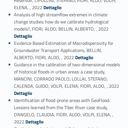
Reservoir, CIPOLLINI, STEFANO; FIORI, ALDO; VOLPI,
Link identifier #identifier_person_31973-18
ELENA, , 2022
Dettaglio
Analysis of high streamflow extremes in climate
change studies: how do we calibrate hydrological
Link identifier #identifier_person_118876-19
models?, FIORI, ALDO; BELLIN, ALBERTO, , 2022
Dettaglio
Evidence Based Estimation of Macrodispersivity for
Groundwater Transport Applications, BELLIN,
Link identifier #identifier_person_182456-20
ALBERTO; FIORI, ALDO, , 2022
Dettaglio
Guidance in the calibration of two-dimensional models
of historical floods in urban areas: a case study,
MANCINI, CORRADO PAOLO; LOLLAI, STEFANO;
Link identifier #identifier_person_14480-21
CALENDA, GUIDO; VOLPI, ELENA; FIORI, ALDO, , 2022
Dettaglio
Identification of flood-prone areas with GeoFlood:
Lessons learned from the Tiber River case study,
D'ANGELO, CLAUDIA; FIORI, ALDO; VOLPI, ELENA, ,
Link identifier #identifier_person_172201-22
2022
Dettaglio