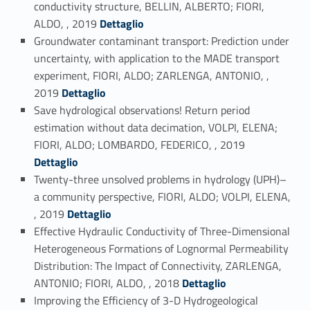
conductivity structure, BELLIN, ALBERTO; FIORI,
Link identifier #identifier_person_62851-37
ALDO, , 2019
Dettaglio
Groundwater contaminant transport: Prediction under
uncertainty, with application to the MADE transport
experiment, FIORI, ALDO; ZARLENGA, ANTONIO, ,
Link identifier #identifier_person_123176-38
2019
Dettaglio
Save hydrological observations! Return period
estimation without data decimation, VOLPI, ELENA;
Link identifier #identifier_person_25898-39
FIORI, ALDO; LOMBARDO, FEDERICO, , 2019
Dettaglio
Twenty-three unsolved problems in hydrology (UPH)–
a community perspective, FIORI, ALDO; VOLPI, ELENA,
Link identifier #identifier_person_108179-40
, 2019
Dettaglio
Effective Hydraulic Conductivity of Three-Dimensional
Heterogeneous Formations of Lognormal Permeability
Distribution: The Impact of Connectivity, ZARLENGA,
Link identifier #identifier_person_151684-41
ANTONIO; FIORI, ALDO, , 2018
Dettaglio
Improving the Efficiency of 3-D Hydrogeological