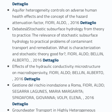
Dettaglio
Aquifer heterogeneity controls on adverse human
health effects and the concept of the hazard
Link identifier #identifier_person_80849-53
attenuation factor, FIORI, ALDO, , 2016
Dettaglio
DebatesâStochastic subsurface hydrology from theory
to practice: The relevance of stochastic subsurface
hydrology to practical problems of contaminant
transport and remediation. What is characterization
and stochastic theory good for?, FIORI, ALDO; BELLIN,
Link identifier #identifier_person_75408-54
ALBERTO, , 2016
Dettaglio
Effects of the hydraulic conductivity microstructure
on macrodispersivity, FIORI, ALDO; BELLIN, ALBERTO,
Link identifier #identifier_person_84145-55
, 2016
Dettaglio
Gestione del rischio inondazione a Roma, FIORI, ALDO;
SEGARRA LAGUNES, MARIA MARGARITA;
Link identifier #identifier_person_71919-56
SPADAFORA, GIOVANNA; VOLPI, ELENA, , 2016
Dettaglio
Groundwater Transport in Highly Heterogeneous