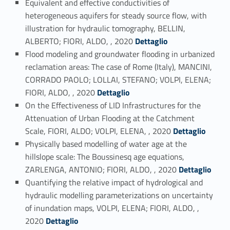
Equivalent and effective conductivities of
heterogeneous aquifers for steady source flow, with
illustration for hydraulic tomography, BELLIN,
Link identifier #identifier_person_987-28
ALBERTO; FIORI, ALDO, , 2020
Dettaglio
Flood modeling and groundwater flooding in urbanized
reclamation areas: The case of Rome (Italy), MANCINI,
CORRADO PAOLO; LOLLAI, STEFANO; VOLPI, ELENA;
Link identifier #identifier_person_113454-29
FIORI, ALDO, , 2020
Dettaglio
On the Effectiveness of LID Infrastructures for the
Attenuation of Urban Flooding at the Catchment
Link identifier #identifier_person_190776-30
Scale, FIORI, ALDO; VOLPI, ELENA, , 2020
Dettaglio
Physically based modelling of water age at the
hillslope scale: The Boussinesq age equations,
Link identifier #identifier_person_100473-31
ZARLENGA, ANTONIO; FIORI, ALDO, , 2020
Dettaglio
Quantifying the relative impact of hydrological and
hydraulic modelling parameterizations on uncertainty
of inundation maps, VOLPI, ELENA; FIORI, ALDO, ,
Link identifier #identifier_person_192843-32
2020
Dettaglio