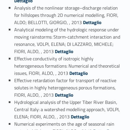
Dettaglio
Analysis of the nonlinear storage–discharge relation
for hillslopes through 2D numerical modelling, FIORI,
Link identifier #identifier_person_78382-84
ALDO; BELLOTTI, GIORGIO, , 2013
Dettaglio
Analytical modeling of the hydrologic response under
moving rainstorms: Storm-catchment interaction and
resonance, VOLPI, ELENA; DI LAZZARO, MICHELE;
Link identifier #identifier_person_38540-85
FIORI, ALDO, , 2013
Dettaglio
Effective conductivity of isotropic highly
heterogeneous formations: Numerical and theoretical
Link identifier #identifier_person_92516-86
issues, FIORI, ALDO, , 2013
Dettaglio
Effective retardation factor for transport of reactive
solutes in highly heterogeneous porous formations,
Link identifier #identifier_person_33164-87
FIORI, ALDO, , 2013
Dettaglio
Hydrological analysis of the Upper Tiber River Basin,
Central Italy: a watershed modelling approach, VOLPI,
Link identifier #identifier_person_14396-88
ELENA; FIORI, ALDO, , 2013
Dettaglio
Numerical experiments on the age of seasonal rain
Link identifier #identifier_person_150010-89