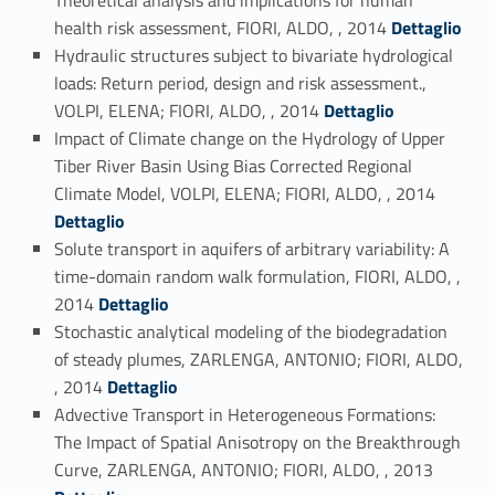
Link identifier #identifier_person_148820-78
health risk assessment, FIORI, ALDO, , 2014
Dettaglio
Hydraulic structures subject to bivariate hydrological
loads: Return period, design and risk assessment.,
Link identifier #identifier_person_73474-79
VOLPI, ELENA; FIORI, ALDO, , 2014
Dettaglio
Impact of Climate change on the Hydrology of Upper
Tiber River Basin Using Bias Corrected Regional
Link identifier #identifier_person_193894-80
Climate Model, VOLPI, ELENA; FIORI, ALDO, , 2014
Dettaglio
Solute transport in aquifers of arbitrary variability: A
time-domain random walk formulation, FIORI, ALDO, ,
Link identifier #identifier_person_12454-81
2014
Dettaglio
Stochastic analytical modeling of the biodegradation
of steady plumes, ZARLENGA, ANTONIO; FIORI, ALDO,
Link identifier #identifier_person_141970-82
, 2014
Dettaglio
Advective Transport in Heterogeneous Formations:
The Impact of Spatial Anisotropy on the Breakthrough
Link identifier #identifier_person_120743-83
Curve, ZARLENGA, ANTONIO; FIORI, ALDO, , 2013