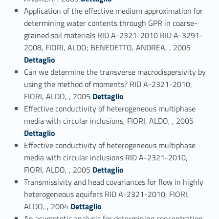
Application of the effective medium approximation for
determining water contents through GPR in coarse-
grained soil materials RID A-2321-2010 RID A-3291-
Link identifier #identifier_person_45566-137
2008, FIORI, ALDO; BENEDETTO, ANDREA, , 2005
Dettaglio
Can we determine the transverse macrodispersivity by
using the method of moments? RID A-2321-2010,
Link identifier #identifier_person_171589-138
FIORI, ALDO, , 2005
Dettaglio
Effective conductivity of heterogeneous multiphase
Link identifier #identifier_person_40300-139
media with circular inclusions, FIORI, ALDO, , 2005
Dettaglio
Effective conductivity of heterogeneous multiphase
media with circular inclusions RID A-2321-2010,
Link identifier #identifier_person_6065-140
FIORI, ALDO, , 2005
Dettaglio
Transmissivity and head covariances for flow in highly
heterogeneous aquifers RID A-2321-2010, FIORI,
Link identifier #identifier_person_192950-141
ALDO, , 2004
Dettaglio
An asymptotic analysis for determining concentration