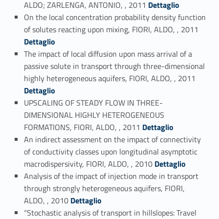
Link identifier #identifier_person_36459-106
ALDO; ZARLENGA, ANTONIO, , 2011
Dettaglio
On the local concentration probability density function
Link identifier #identifier_person_42007-107
of solutes reacting upon mixing, FIORI, ALDO, , 2011
Dettaglio
The impact of local diffusion upon mass arrival of a
passive solute in transport through three-dimensional
Link identifier #identifier_person_98932-108
highly heterogeneous aquifers, FIORI, ALDO, , 2011
Dettaglio
UPSCALING OF STEADY FLOW IN THREE-
DIMENSIONAL HIGHLY HETEROGENEOUS
Link identifier #identifier_person_42868-109
FORMATIONS, FIORI, ALDO, , 2011
Dettaglio
An indirect assessment on the impact of connectivity
of conductivity classes upon longitudinal asymptotic
Link identifier #identifier_person_18196-110
macrodispersivity, FIORI, ALDO, , 2010
Dettaglio
Analysis of the impact of injection mode in transport
through strongly heterogeneous aquifers, FIORI,
Link identifier #identifier_person_144414-111
ALDO, , 2010
Dettaglio
“Stochastic analysis of transport in hillslopes: Travel