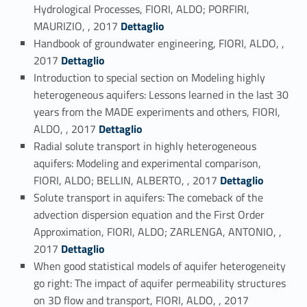
Hydrological Processes, FIORI, ALDO; PORFIRI,
Link identifier #identifier_person_156902-47
MAURIZIO, , 2017
Dettaglio
Handbook of groundwater engineering, FIORI, ALDO, ,
Link identifier #identifier_person_158473-48
2017
Dettaglio
Introduction to special section on Modeling highly
heterogeneous aquifers: Lessons learned in the last 30
years from the MADE experiments and others, FIORI,
Link identifier #identifier_person_6815-49
ALDO, , 2017
Dettaglio
Radial solute transport in highly heterogeneous
aquifers: Modeling and experimental comparison,
Link identifier #identifier_person_113653-50
FIORI, ALDO; BELLIN, ALBERTO, , 2017
Dettaglio
Solute transport in aquifers: The comeback of the
advection dispersion equation and the First Order
Approximation, FIORI, ALDO; ZARLENGA, ANTONIO, ,
Link identifier #identifier_person_177829-51
2017
Dettaglio
When good statistical models of aquifer heterogeneity
go right: The impact of aquifer permeability structures
Link identifier #identifier_person_183114-52
on 3D flow and transport, FIORI, ALDO, , 2017