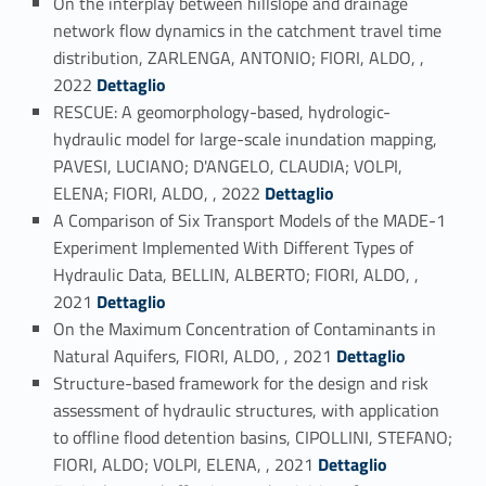
On the interplay between hillslope and drainage
network flow dynamics in the catchment travel time
distribution, ZARLENGA, ANTONIO; FIORI, ALDO, ,
Link identifier #identifier_person_166109-23
2022
Dettaglio
RESCUE: A geomorphology-based, hydrologic-
hydraulic model for large-scale inundation mapping,
PAVESI, LUCIANO; D'ANGELO, CLAUDIA; VOLPI,
Link identifier #identifier_person_79320-24
ELENA; FIORI, ALDO, , 2022
Dettaglio
A Comparison of Six Transport Models of the MADE-1
Experiment Implemented With Different Types of
Hydraulic Data, BELLIN, ALBERTO; FIORI, ALDO, ,
Link identifier #identifier_person_4295-25
2021
Dettaglio
On the Maximum Concentration of Contaminants in
Link identifier #identifier_person_4515-26
Natural Aquifers, FIORI, ALDO, , 2021
Dettaglio
Structure-based framework for the design and risk
assessment of hydraulic structures, with application
to offline flood detention basins, CIPOLLINI, STEFANO;
Link identifier #identifier_person_8691-27
FIORI, ALDO; VOLPI, ELENA, , 2021
Dettaglio