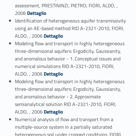
assessment, PRESTININZI, PIETRO; FIORI, ALDO, ,
Link identifier #identifier_person_90518-127
2006
Dettaglio
Identification of heterogeneous aquifer transmissivity
using an AE-based method RID A-2321-2010, FIORI,
Link identifier #identifier_person_49264-128
ALDO, , 2006
Dettaglio
Modeling flow and transport in highly heterogeneous
three-dimensional aquifers: Ergodicity, Gaussianity,
and anomalous behavior - 1. Conceptual issues and
numerical simulations RID A-2321-2010, FIORI,
Link identifier #identifier_person_118836-129
ALDO, , 2006
Dettaglio
Modeling flow and transport in highly heterogeneous
three-dimensional aquifers: Ergodicity, Gaussianity,
and anomalous behavior - 2. Approximate
semianalytical solution RID A-2321-2010, FIORI,
Link identifier #identifier_person_134840-130
ALDO, , 2006
Dettaglio
Numerical analysis of flow and transport from a
multiple-source system in a partially saturated
heterogeneous soil under cropped conditions, FIORI,