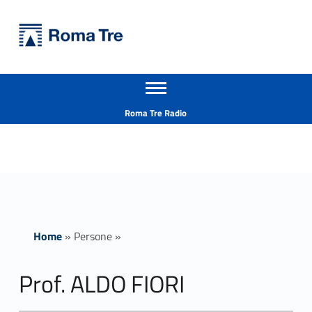
Primary Menu
Università Roma Tre
Prof. ALDO FIORI ricerca - Università Roma Tre
Apri il menu secondario
L’Università degli Studi Roma Tre è un’università giovane e per giovani, è nata nel 1992 ed è rapidamente cresciuta sia in termini di studenti che di corsi di studio offerti. Sono attivi 13 dipartimenti che offrono corsi di Laurea, Laurea magistrale, Master, Corsi di perfezionamento, Dottorati di ricerca e Scuole di specializzazione
Header info sidebar
Roma Tre Radio
Home
»
Persone
»
Prof. ALDO FIORI