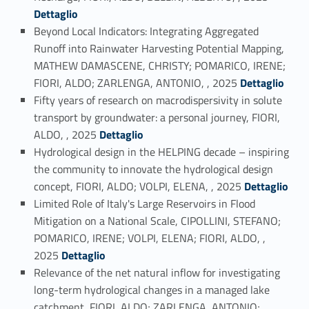
Dettaglio
Beyond Local Indicators: Integrating Aggregated
Runoff into Rainwater Harvesting Potential Mapping,
MATHEW DAMASCENE, CHRISTY; POMARICO, IRENE;
Link identifier #identifier_person_169780-5
FIORI, ALDO; ZARLENGA, ANTONIO, , 2025
Dettaglio
Fifty years of research on macrodispersivity in solute
transport by groundwater: a personal journey, FIORI,
Link identifier #identifier_person_7513-6
ALDO, , 2025
Dettaglio
Hydrological design in the HELPING decade – inspiring
the community to innovate the hydrological design
Link identifier #identifier_person_91163-7
concept, FIORI, ALDO; VOLPI, ELENA, , 2025
Dettaglio
Limited Role of Italy's Large Reservoirs in Flood
Mitigation on a National Scale, CIPOLLINI, STEFANO;
POMARICO, IRENE; VOLPI, ELENA; FIORI, ALDO, ,
Link identifier #identifier_person_158570-8
2025
Dettaglio
Relevance of the net natural inflow for investigating
long-term hydrological changes in a managed lake
catchment, FIORI, ALDO; ZARLENGA, ANTONIO;