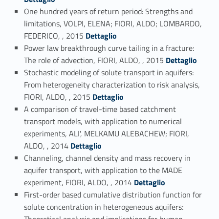
One hundred years of return period: Strengths and
limitations, VOLPI, ELENA; FIORI, ALDO; LOMBARDO,
Link identifier #identifier_person_183732-73
FEDERICO, , 2015
Dettaglio
Power law breakthrough curve tailing in a fracture:
Link identifier #identifier_person_74260-74
The role of advection, FIORI, ALDO, , 2015
Dettaglio
Stochastic modeling of solute transport in aquifers:
From heterogeneity characterization to risk analysis,
Link identifier #identifier_person_86216-75
FIORI, ALDO, , 2015
Dettaglio
A comparison of travel-time based catchment
transport models, with application to numerical
experiments, ALI', MELKAMU ALEBACHEW; FIORI,
Link identifier #identifier_person_171522-76
ALDO, , 2014
Dettaglio
Channeling, channel density and mass recovery in
aquifer transport, with application to the MADE
Link identifier #identifier_person_177107-77
experiment, FIORI, ALDO, , 2014
Dettaglio
First-order based cumulative distribution function for
solute concentration in heterogeneous aquifers:
Theoretical analysis and implications for human