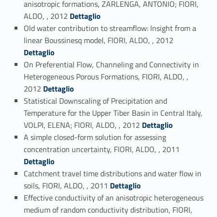
anisotropic formations, ZARLENGA, ANTONIO; FIORI,
Link identifier #identifier_person_91261-100
ALDO, , 2012
Dettaglio
Old water contribution to streamflow: Insight from a
Link identifier #identifier_person_12389-101
linear Boussinesq model, FIORI, ALDO, , 2012
Dettaglio
On Preferential Flow, Channeling and Connectivity in
Heterogeneous Porous Formations, FIORI, ALDO, ,
Link identifier #identifier_person_42661-102
2012
Dettaglio
Statistical Downscaling of Precipitation and
Temperature for the Upper Tiber Basin in Central Italy,
Link identifier #identifier_person_172040-103
VOLPI, ELENA; FIORI, ALDO, , 2012
Dettaglio
A simple closed-form solution for assessing
Link identifier #identifier_person_2674-104
concentration uncertainty, FIORI, ALDO, , 2011
Dettaglio
Catchment travel time distributions and water flow in
Link identifier #identifier_person_14570-105
soils, FIORI, ALDO, , 2011
Dettaglio
Effective conductivity of an anisotropic heterogeneous
medium of random conductivity distribution, FIORI,