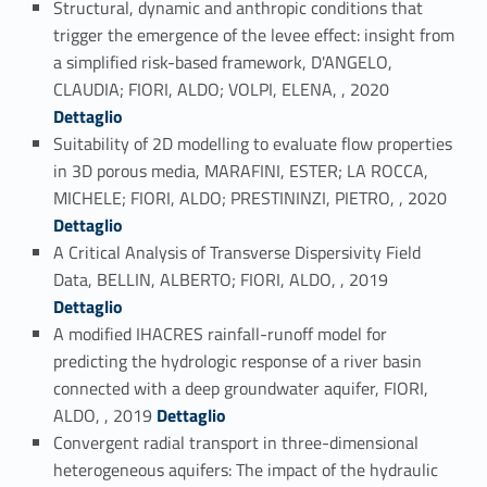
Structural, dynamic and anthropic conditions that
trigger the emergence of the levee effect: insight from
a simplified risk-based framework, D'ANGELO,
Link identifier #identifier_person_140216-33
CLAUDIA; FIORI, ALDO; VOLPI, ELENA, , 2020
Dettaglio
Suitability of 2D modelling to evaluate flow properties
in 3D porous media, MARAFINI, ESTER; LA ROCCA,
Link identifier #identifier_person_4649-34
MICHELE; FIORI, ALDO; PRESTININZI, PIETRO, , 2020
Dettaglio
A Critical Analysis of Transverse Dispersivity Field
Link identifier #identifier_person_12221-35
Data, BELLIN, ALBERTO; FIORI, ALDO, , 2019
Dettaglio
A modified IHACRES rainfall-runoff model for
predicting the hydrologic response of a river basin
connected with a deep groundwater aquifer, FIORI,
Link identifier #identifier_person_186695-36
ALDO, , 2019
Dettaglio
Convergent radial transport in three-dimensional
heterogeneous aquifers: The impact of the hydraulic