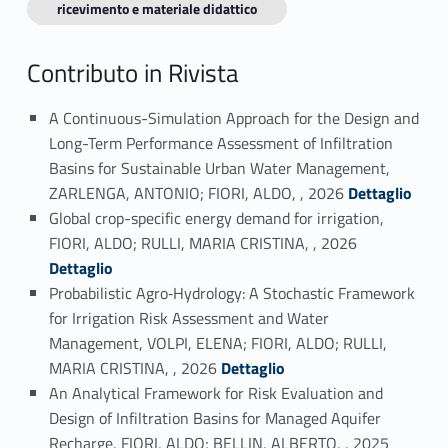
ricevimento e materiale didattico
Contributo in Rivista
A Continuous-Simulation Approach for the Design and
Long-Term Performance Assessment of Infiltration
Basins for Sustainable Urban Water Management,
Link identifier #identifier_person_26890-1
ZARLENGA, ANTONIO; FIORI, ALDO, , 2026
Dettaglio
Global crop-specific energy demand for irrigation,
Link identifier #identifier_person_97651-2
FIORI, ALDO; RULLI, MARIA CRISTINA, , 2026
Dettaglio
Probabilistic Agro‐Hydrology: A Stochastic Framework
for Irrigation Risk Assessment and Water
Management, VOLPI, ELENA; FIORI, ALDO; RULLI,
Link identifier #identifier_person_143467-3
MARIA CRISTINA, , 2026
Dettaglio
An Analytical Framework for Risk Evaluation and
Design of Infiltration Basins for Managed Aquifer
Link identifier #identifier_person_114471-4
Recharge, FIORI, ALDO; BELLIN, ALBERTO, , 2025