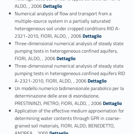
Link identifier #identifier_person_194410-131
ALDO, , 2006
Dettaglio
Numerical analysis of flow and transport from a
multiple-source system in a partially saturated
heterogeneous soil under cropped conditions RID A-
Link identifier #identifier_person_171053-132
2321-2010, FIORI, ALDO, , 2006
Dettaglio
Three-dimensional numerical analysis of steady state
pumping tests in heterogeneous confined aquifers,
Link identifier #identifier_person_19646-133
FIORI, ALDO, , 2006
Dettaglio
Three-dimensional numerical analysis of steady state
pumping tests in heterogeneous confined aquifers RID
Link identifier #identifier_person_191880-134
A-2321-2010, FIORI, ALDO, , 2006
Dettaglio
Un modello numerico bidimensionale parabolico per la
determinazione delle aree di esondazione,
Link identifier #identifier_person_25150-135
PRESTININZI, PIETRO; FIORI, ALDO, , 2006
Dettaglio
Application of the effective medium approximation for
determining water contents through GPR in coarse-
grained soil materials, FIORI, ALDO; BENEDETTO,
Link identifier #identifier_person_122952-136
ANDREA, , 2005
Dettaglio