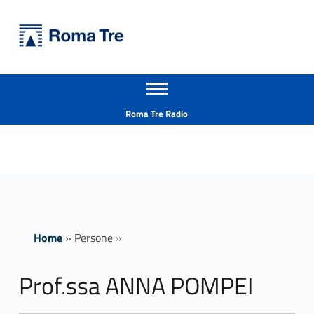
Primary Menu
Università Roma Tre
Prof.ssa ANNA POMPEI - Università Roma Tre
Apri il menu secondario
L’Università degli Studi Roma Tre è un’università giovane e per giovani, è nata nel 1992 ed è rapidamente cresciuta sia in termini di studenti che di corsi di studio offerti. Sono attivi 13 dipartimenti che offrono corsi di Laurea, Laurea magistrale, Master, Corsi di perfezionamento, Dottorati di ricerca e Scuole di specializzazione
Header info sidebar
Roma Tre Radio
Home
»
Persone
»
Prof.ssa ANNA POMPEI