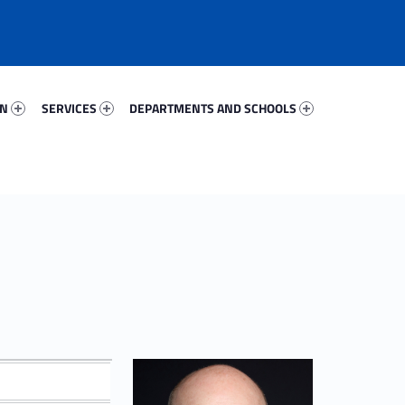
84853-67
Services 90954-81
Departments And Schools 82080-96
ON
SERVICES
DEPARTMENTS AND SCHOOLS