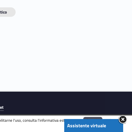
tico
get
litarne l'uso, consulta l'informativa estesa.
ENG
Accetta
Informativa
Assistente virtuale