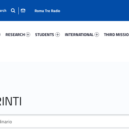
Roma Tre Radio
90-15
Research 48075-24
Students 1859-33
International 82250-50
Third Mission 
RESEARCH
STUDENTS
INTERNATIONAL
THIRD MISSI
INTI
inario