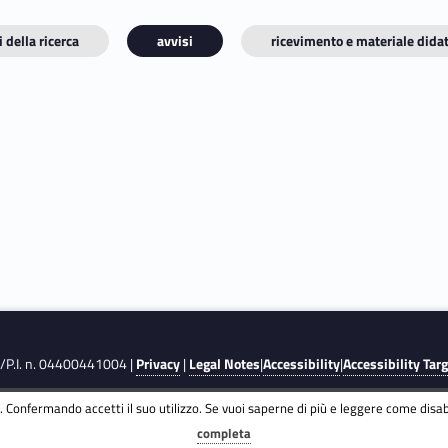
 della ricerca
avvisi
ricevimento e materiale didat
F./P.I. n. 04400441004 |
Privacy
|
Legal Notes
|
Accessibility
|
Accessibility Tar
 Confermando accetti il suo utilizzo. Se vuoi saperne di più e leggere come disabi
completa
y
and
Terms of Service
apply.