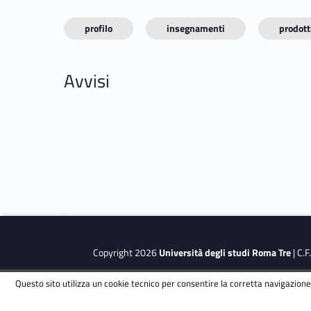
profilo
insegnamenti
prodotti
Avvisi
Copyright 2026
Università degli studi Roma Tre
| C.
Questo sito utilizza un cookie tecnico per consentire la corretta navigazione.
This site is protected by reCAPTCHA and the Google
Privacy Polic