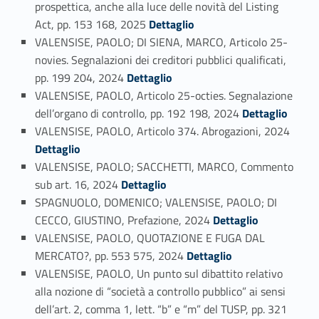
prospettica, anche alla luce delle novità del Listing
Link identifier #identifier_person_195344-33
Act, pp. 153 168, 2025
Dettaglio
VALENSISE, PAOLO; DI SIENA, MARCO, Articolo 25-
novies. Segnalazioni dei creditori pubblici qualificati,
Link identifier #identifier_person_56681-34
pp. 199 204, 2024
Dettaglio
VALENSISE, PAOLO, Articolo 25-octies. Segnalazione
Link identifier #identifier_person_90339-35
dell’organo di controllo, pp. 192 198, 2024
Dettaglio
Link identifier #identifier_person_61134-36
VALENSISE, PAOLO, Articolo 374. Abrogazioni, 2024
Dettaglio
VALENSISE, PAOLO; SACCHETTI, MARCO, Commento
Link identifier #identifier_person_91763-37
sub art. 16, 2024
Dettaglio
SPAGNUOLO, DOMENICO; VALENSISE, PAOLO; DI
Link identifier #identifier_person_157204-38
CECCO, GIUSTINO, Prefazione, 2024
Dettaglio
VALENSISE, PAOLO, QUOTAZIONE E FUGA DAL
Link identifier #identifier_person_108854-39
MERCATO?, pp. 553 575, 2024
Dettaglio
VALENSISE, PAOLO, Un punto sul dibattito relativo
alla nozione di “società a controllo pubblico” ai sensi
dell’art. 2, comma 1, lett. “b” e “m” del TUSP, pp. 321