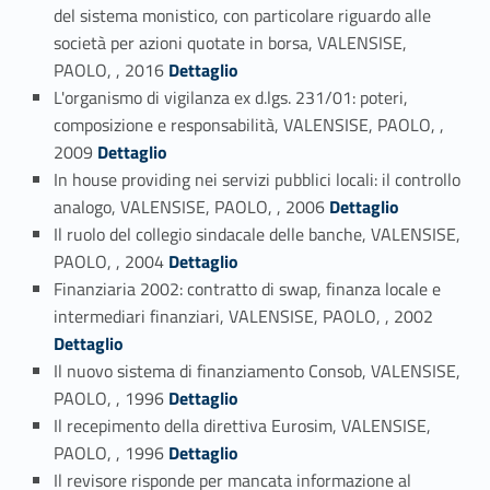
del sistema monistico, con particolare riguardo alle
società per azioni quotate in borsa, VALENSISE,
Link identifier #identifier_person_23980-16
PAOLO, , 2016
Dettaglio
L'organismo di vigilanza ex d.lgs. 231/01: poteri,
composizione e responsabilità, VALENSISE, PAOLO, ,
Link identifier #identifier_person_142620-17
2009
Dettaglio
In house providing nei servizi pubblici locali: il controllo
Link identifier #identifier_person_41611-18
analogo, VALENSISE, PAOLO, , 2006
Dettaglio
Il ruolo del collegio sindacale delle banche, VALENSISE,
Link identifier #identifier_person_36345-19
PAOLO, , 2004
Dettaglio
Finanziaria 2002: contratto di swap, finanza locale e
Link identifier #identifier_person_177125-20
intermediari finanziari, VALENSISE, PAOLO, , 2002
Dettaglio
Il nuovo sistema di finanziamento Consob, VALENSISE,
Link identifier #identifier_person_66871-21
PAOLO, , 1996
Dettaglio
Il recepimento della direttiva Eurosim, VALENSISE,
Link identifier #identifier_person_190252-22
PAOLO, , 1996
Dettaglio
Il revisore risponde per mancata informazione al