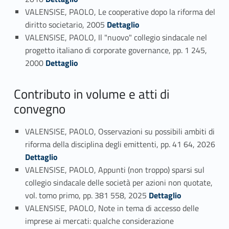
VALENSISE, PAOLO, Le cooperative dopo la riforma del
Link identifier #identifier_person_25908-29
diritto societario, 2005
Dettaglio
VALENSISE, PAOLO, Il "nuovo" collegio sindacale nel
progetto italiano di corporate governance, pp. 1 245,
Link identifier #identifier_person_85825-30
2000
Dettaglio
Contributo in volume e atti di
convegno
VALENSISE, PAOLO, Osservazioni su possibili ambiti di
riforma della disciplina degli emittenti, pp. 41 64, 2026
Link identifier #identifier_person_84385-31
Dettaglio
VALENSISE, PAOLO, Appunti (non troppo) sparsi sul
collegio sindacale delle società per azioni non quotate,
Link identifier #identifier_person_58858-32
vol. tomo primo, pp. 381 558, 2025
Dettaglio
VALENSISE, PAOLO, Note in tema di accesso delle
imprese ai mercati: qualche considerazione