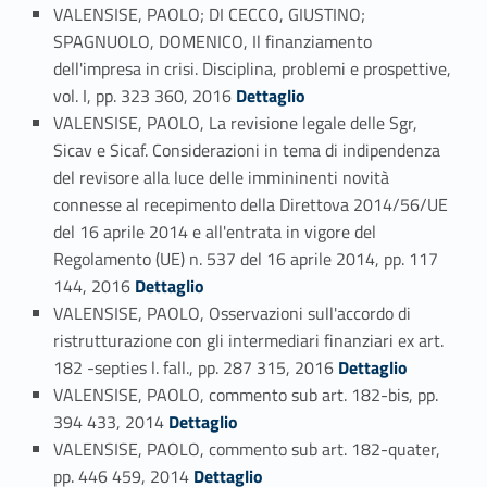
VALENSISE, PAOLO; DI CECCO, GIUSTINO;
SPAGNUOLO, DOMENICO, Il finanziamento
dell'impresa in crisi. Disciplina, problemi e prospettive,
Link identifier #identifier_person_32907-46
vol. I, pp. 323 360, 2016
Dettaglio
VALENSISE, PAOLO, La revisione legale delle Sgr,
Sicav e Sicaf. Considerazioni in tema di indipendenza
del revisore alla luce delle immininenti novità
connesse al recepimento della Direttova 2014/56/UE
del 16 aprile 2014 e all'entrata in vigore del
Regolamento (UE) n. 537 del 16 aprile 2014, pp. 117
Link identifier #identifier_person_122170-47
144, 2016
Dettaglio
VALENSISE, PAOLO, Osservazioni sull'accordo di
ristrutturazione con gli intermediari finanziari ex art.
Link identifier #identifier_person_32021-48
182 -septies l. fall., pp. 287 315, 2016
Dettaglio
VALENSISE, PAOLO, commento sub art. 182-bis, pp.
Link identifier #identifier_person_53257-49
394 433, 2014
Dettaglio
VALENSISE, PAOLO, commento sub art. 182-quater,
Link identifier #identifier_person_34750-50
pp. 446 459, 2014
Dettaglio