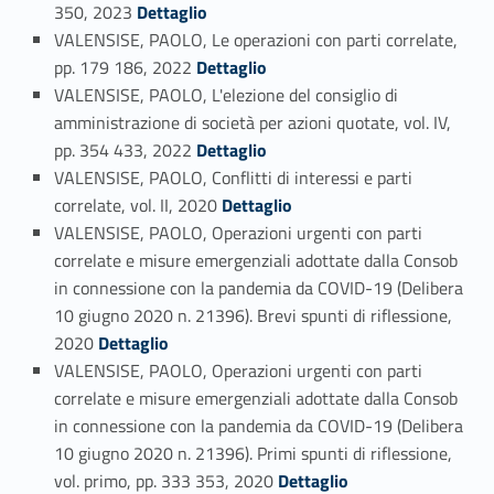
Link identifier #identifier_person_54356-40
350, 2023
Dettaglio
VALENSISE, PAOLO, Le operazioni con parti correlate,
Link identifier #identifier_person_189176-41
pp. 179 186, 2022
Dettaglio
VALENSISE, PAOLO, L'elezione del consiglio di
amministrazione di società per azioni quotate, vol. IV,
Link identifier #identifier_person_92349-42
pp. 354 433, 2022
Dettaglio
VALENSISE, PAOLO, Conflitti di interessi e parti
Link identifier #identifier_person_77235-43
correlate, vol. II, 2020
Dettaglio
VALENSISE, PAOLO, Operazioni urgenti con parti
correlate e misure emergenziali adottate dalla Consob
in connessione con la pandemia da COVID-19 (Delibera
10 giugno 2020 n. 21396). Brevi spunti di riflessione,
Link identifier #identifier_person_85887-44
2020
Dettaglio
VALENSISE, PAOLO, Operazioni urgenti con parti
correlate e misure emergenziali adottate dalla Consob
in connessione con la pandemia da COVID-19 (Delibera
10 giugno 2020 n. 21396). Primi spunti di riflessione,
Link identifier #identifier_person_79971-45
vol. primo, pp. 333 353, 2020
Dettaglio