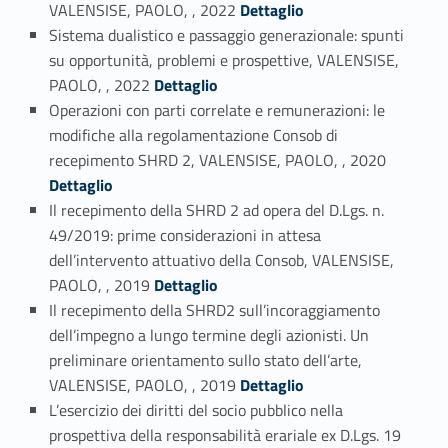
Link identifier #identifier_person_19016-5
VALENSISE, PAOLO, , 2022
Dettaglio
Sistema dualistico e passaggio generazionale: spunti
su opportunità, problemi e prospettive, VALENSISE,
Link identifier #identifier_person_95533-6
PAOLO, , 2022
Dettaglio
Operazioni con parti correlate e remunerazioni: le
modifiche alla regolamentazione Consob di
Link identifier #identifier_person_55950-7
recepimento SHRD 2, VALENSISE, PAOLO, , 2020
Dettaglio
Il recepimento della SHRD 2 ad opera del D.Lgs. n.
49/2019: prime considerazioni in attesa
dell’intervento attuativo della Consob, VALENSISE,
Link identifier #identifier_person_148390-8
PAOLO, , 2019
Dettaglio
Il recepimento della SHRD2 sull’incoraggiamento
dell’impegno a lungo termine degli azionisti. Un
preliminare orientamento sullo stato dell’arte,
Link identifier #identifier_person_165194-9
VALENSISE, PAOLO, , 2019
Dettaglio
L’esercizio dei diritti del socio pubblico nella
prospettiva della responsabilità erariale ex D.Lgs. 19