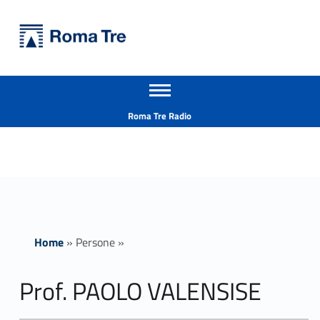
Primary Menu
Università Roma Tre
Prof. PAOLO VALENSISE ricerca - Università Roma Tre
Apri il menu secondario
L’Università degli Studi Roma Tre è un’università giovane e per giovani, è nata nel 1992 ed è rapidamente cresciuta sia in termini di studenti che di corsi di studio offerti. Sono attivi 13 dipartimenti che offrono corsi di Laurea, Laurea magistrale, Master, Corsi di perfezionamento, Dottorati di ricerca e Scuole di specializzazione
Header info sidebar
Roma Tre Radio
Home
»
Persone
»
Prof. PAOLO VALENSISE