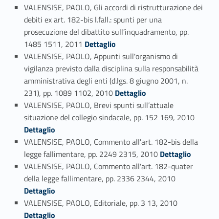
VALENSISE, PAOLO, Gli accordi di ristrutturazione dei
debiti ex art. 182-bis l.fall.: spunti per una
prosecuzione del dibattito sull’inquadramento, pp.
Link identifier #identifier_person_148985-51
1485 1511, 2011
Dettaglio
VALENSISE, PAOLO, Appunti sull'organismo di
vigilanza previsto dalla disciplina sulla responsabilità
amministrativa degli enti (d.lgs. 8 giugno 2001, n.
Link identifier #identifier_person_89842-52
231), pp. 1089 1102, 2010
Dettaglio
VALENSISE, PAOLO, Brevi spunti sull’attuale
Link identifier #identifier_person_43607-53
situazione del collegio sindacale, pp. 152 169, 2010
Dettaglio
VALENSISE, PAOLO, Commento all'art. 182-bis della
Link identifier #identifier_person_61616-54
legge fallimentare, pp. 2249 2315, 2010
Dettaglio
VALENSISE, PAOLO, Commento all'art. 182-quater
Link identifier #identifier_person_1654-55
della legge fallimentare, pp. 2336 2344, 2010
Dettaglio
Link identifier #identifier_person_189168-56
VALENSISE, PAOLO, Editoriale, pp. 3 13, 2010
Dettaglio