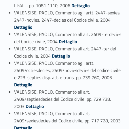
Link identifier #identifier_person_129286-63
L.FALL, pp. 1081 1110, 2006
Dettaglio
VALENSISE, PAOLO, Commento agli artt. 2447-sexies,
Link identifier #identifier_person_115488-64
2447-novies, 2447-decies del Codice civile, 2004
Dettaglio
VALENSISE, PAOLO, Commento all'art. 2409-terdecies
Link identifier #identifier_person_127539-65
del Codice civile, 2004
Dettaglio
VALENSISE, PAOLO, Commento all'art. 2447-ter del
Link identifier #identifier_person_158018-66
Codice civile, 2004
Dettaglio
VALENSISE, PAOLO, Commento agli artt.
2409/octiesdecies, 2409/noviesdecies del codice civile
Link identifier #identifier_person_175986-67
e 223-septies disp. att. e trans, pp. 739 760, 2003
Dettaglio
VALENSISE, PAOLO, Commento all'art.
2409/septiesdecies del Codice civile, pp. 729 738,
Link identifier #identifier_person_4434-68
2003
Dettaglio
VALENSISE, PAOLO, Commento all'art.
2409/sexiesdecies del Codice civile, pp. 717 728, 2003
Link identifier #identifier_person_161630-69
Dettaglio