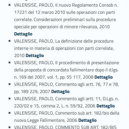
VALENSISE, PAOLO, Il nuovo Regolamento Consob n.
17221 del 12 marzo 2010 sulle operazioni con parti
correlate. Considerazioni preliminari sulla procedura
Link identifier #identifier_person_86996-57
speciale per operazioni di minore rilevanza, 2010
Dettaglio
VALENSISE, PAOLO, La definizione delle procedure
interne in materia di operazioni con parti correlate,
Link identifier #identifier_person_75326-58
2010
Dettaglio
VALENSISE, PAOLO, Il procedimento di presentazione
della proposta di concordato fallimentare dopo il d.lgs.
Link identifier #identifier_person_6924-59
n. 169 del 2007, vol. 1, pp. 55 117, 2008
Dettaglio
VALENSISE, PAOLO, Commento agli artt. 76, 77 e 78,
Link identifier #identifier_person_145642-60
pp. 189 229, 2007
Dettaglio
VALENSISE, PAOLO, Commento agli artt. 11, D.Lgs. n.
Link identifier #identifier_person_117331-61
220/02 e 15, comma 2, L. n. 59/92, 2006
Dettaglio
VALENSISE, PAOLO, Commento sub art. 182/bis della
Link identifier #identifier_person_143363-62
nuova Legge Fallimentare, 2006
Dettaglio
VALENSISE, PAOLO, COMMENTO SUB ART. 182/BIS