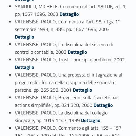
SANDULLI, MICHELE, Commento all'art. 98 TUF, vol. 1,
Link identifier #identifier_person_25529-70
pp. 1667 1696, 2003
Dettaglio
VALENSISE, PAOLO, Commento all'art. 98, d.lgs. 1°
Link identifier #identifier_person_157971-71
settembre 1993, n. 385, pp. 1667 1696, 2003
Dettaglio
VALENSISE, PAOLO, La disciplina del sistema di
Link identifier #identifier_person_77143-72
controllo contabile, 2003
Dettaglio
Link identifier #identifier_person_37441-73
VALENSISE, PAOLO, Trust - principi e problemi, 2002
Dettaglio
VALENSISE, PAOLO, Una proposta di integrazione al
progetto di riforma della disciplina delle società di
Link identifier #identifier_person_12156-74
persone, pp. 255 258, 2001
Dettaglio
VALENSISE, PAOLO, Brevi cenni sulla "société par
Link identifier #identifier_person_165063-75
actions simplifiée", pp. 321 328, 2000
Dettaglio
VALENSISE, PAOLO, La disciplina del collegio
Link identifier #identifier_person_149571-76
sindacale, pp. 1015 1147, 1999
Dettaglio
VALENSISE, PAOLO, Commento agli artt. 155 - 157,
161 - 164 e 209 del d.lgs. 24.2.1998, n. 58, pp. 814