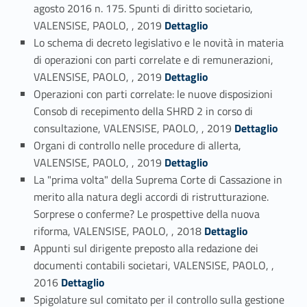
agosto 2016 n. 175. Spunti di diritto societario,
Link identifier #identifier_person_59125-10
VALENSISE, PAOLO, , 2019
Dettaglio
Lo schema di decreto legislativo e le novità in materia
di operazioni con parti correlate e di remunerazioni,
Link identifier #identifier_person_147611-11
VALENSISE, PAOLO, , 2019
Dettaglio
Operazioni con parti correlate: le nuove disposizioni
Consob di recepimento della SHRD 2 in corso di
Link identifier #identifier_person_111869-12
consultazione, VALENSISE, PAOLO, , 2019
Dettaglio
Organi di controllo nelle procedure di allerta,
Link identifier #identifier_person_64858-13
VALENSISE, PAOLO, , 2019
Dettaglio
La "prima volta" della Suprema Corte di Cassazione in
merito alla natura degli accordi di ristrutturazione.
Sorprese o conferme? Le prospettive della nuova
Link identifier #identifier_person_112985-14
riforma, VALENSISE, PAOLO, , 2018
Dettaglio
Appunti sul dirigente preposto alla redazione dei
documenti contabili societari, VALENSISE, PAOLO, ,
Link identifier #identifier_person_65168-15
2016
Dettaglio
Spigolature sul comitato per il controllo sulla gestione