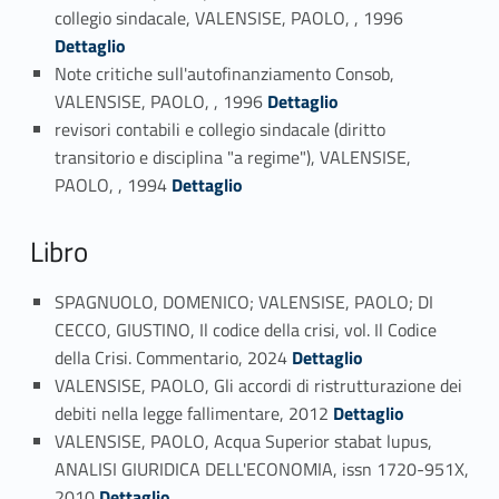
Link identifier #identifier_person_10746-23
collegio sindacale, VALENSISE, PAOLO, , 1996
Dettaglio
Note critiche sull'autofinanziamento Consob,
Link identifier #identifier_person_126862-24
VALENSISE, PAOLO, , 1996
Dettaglio
revisori contabili e collegio sindacale (diritto
transitorio e disciplina "a regime"), VALENSISE,
Link identifier #identifier_person_72109-25
PAOLO, , 1994
Dettaglio
Libro
SPAGNUOLO, DOMENICO; VALENSISE, PAOLO; DI
CECCO, GIUSTINO, Il codice della crisi, vol. Il Codice
Link identifier #identifier_person_55799-26
della Crisi. Commentario, 2024
Dettaglio
VALENSISE, PAOLO, Gli accordi di ristrutturazione dei
Link identifier #identifier_person_170679-27
debiti nella legge fallimentare, 2012
Dettaglio
VALENSISE, PAOLO, Acqua Superior stabat lupus,
ANALISI GIURIDICA DELL'ECONOMIA, issn 1720-951X,
Link identifier #identifier_person_72833-28
2010
Dettaglio