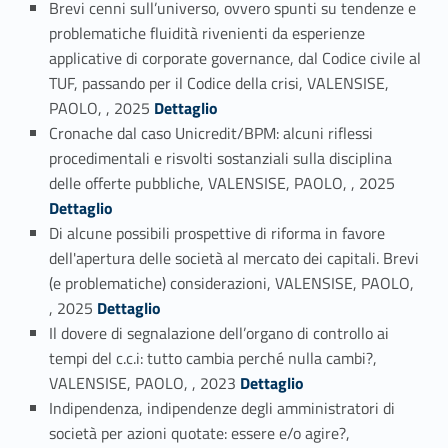
Brevi cenni sull’universo, ovvero spunti su tendenze e
problematiche fluidità rivenienti da esperienze
applicative di corporate governance, dal Codice civile al
TUF, passando per il Codice della crisi, VALENSISE,
Link identifier #identifier_person_18235-1
PAOLO, , 2025
Dettaglio
Cronache dal caso Unicredit/BPM: alcuni riflessi
procedimentali e risvolti sostanziali sulla disciplina
Link identifier #identifier_person_199755-2
delle offerte pubbliche, VALENSISE, PAOLO, , 2025
Dettaglio
Di alcune possibili prospettive di riforma in favore
dell'apertura delle società al mercato dei capitali. Brevi
(e problematiche) considerazioni, VALENSISE, PAOLO,
Link identifier #identifier_person_125181-3
, 2025
Dettaglio
Il dovere di segnalazione dell’organo di controllo ai
tempi del c.c.i: tutto cambia perché nulla cambi?,
Link identifier #identifier_person_40449-4
VALENSISE, PAOLO, , 2023
Dettaglio
Indipendenza, indipendenze degli amministratori di
società per azioni quotate: essere e/o agire?,