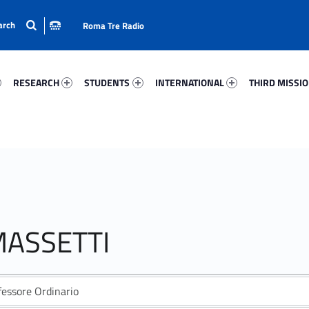
Roma Tre Radio
50-15
Research 45517-24
Students 39219-33
International 18708-50
Third Mission 
RESEARCH
STUDENTS
INTERNATIONAL
THIRD MISSI
MASSETTI
fessore Ordinario