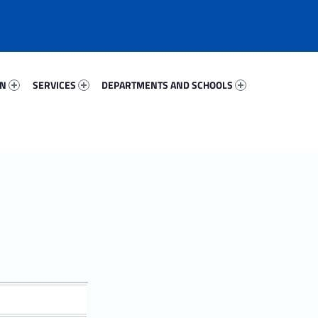
56289-67
Services 17324-81
Departments And Schools 30359-96
ON
SERVICES
DEPARTMENTS AND SCHOOLS