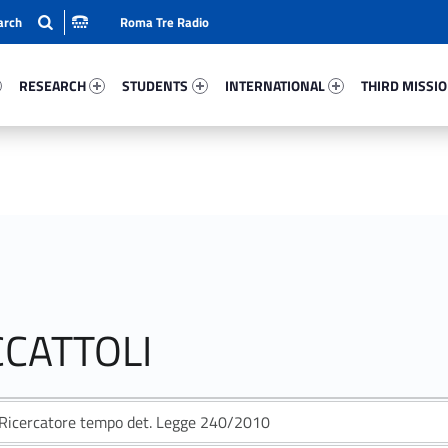
Roma Tre Radio
7-15
Research 55531-24
Students 93442-33
International 47768-50
Third Mission 
RESEARCH
STUDENTS
INTERNATIONAL
THIRD MISSI
CCATTOLI
Ricercatore tempo det. Legge 240/2010