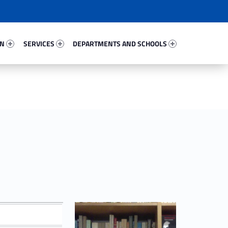
67107-67
Services 39124-81
Departments And Schools 48110-96
ON
SERVICES
DEPARTMENTS AND SCHOOLS