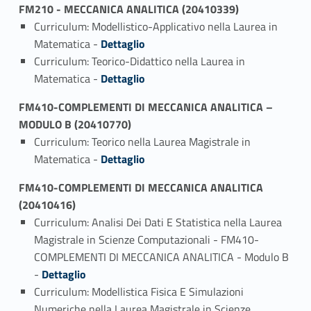
FM210 - MECCANICA ANALITICA (20410339)
Curriculum: Modellistico-Applicativo nella Laurea in
Link identifier #identifier_person_128531-1
Matematica -
Dettaglio
Curriculum: Teorico-Didattico nella Laurea in
Link identifier #identifier_person_130033-2
Matematica -
Dettaglio
FM410-COMPLEMENTI DI MECCANICA ANALITICA –
MODULO B (20410770)
Curriculum: Teorico nella Laurea Magistrale in
Link identifier #identifier_person_23290-1
Matematica -
Dettaglio
FM410-COMPLEMENTI DI MECCANICA ANALITICA
(20410416)
Curriculum: Analisi Dei Dati E Statistica nella Laurea
Magistrale in Scienze Computazionali - FM410-
COMPLEMENTI DI MECCANICA ANALITICA - Modulo B
Link identifier #identifier_person_62606-1
-
Dettaglio
Curriculum: Modellistica Fisica E Simulazioni
Numeriche nella Laurea Magistrale in Scienze