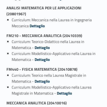
ANALISI MATEMATICA PER LE APPLICAZIONI
(20801967)
Curriculum: Meccanica nella Laurea in Ingegneria
Link identifier #identifier_person_43753-1
Meccanica
Dettaglio
FM210 - MECCANICA ANALITICA (20410339)
Curriculum: Teorico-Didattico nella Laurea in
Link identifier #identifier_person_55885-1
Matematica -
Dettaglio
Curriculum: Modellistico-Applicativo nella Laurea in
Link identifier #identifier_person_21570-2
Matematica -
Dettaglio
FM440 - FISICA MATEMATICA (20410878)
Curriculum: Teorico nella Laurea Magistrale in
Link identifier #identifier_person_184432-1
Matematica -
Dettaglio
Curriculum: Modellistico-Applicativo nella Laurea
Link identifier #identifier_person_863-2
Magistrale in Matematica -
Dettaglio
MECCANICA ANALITICA (20410016)
Link identifier #identifier_person_31062-1