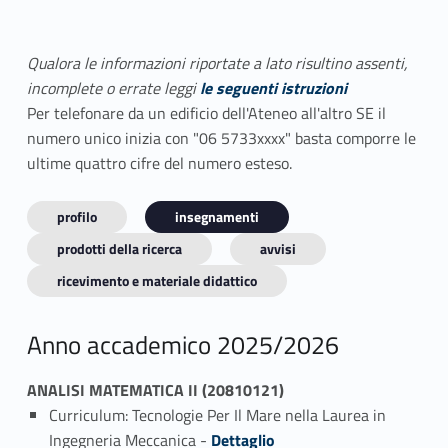
Qualora le informazioni riportate a lato risultino assenti,
incomplete o errate leggi
le seguenti istruzioni
Per telefonare da un edificio dell'Ateneo all'altro SE il
numero unico inizia con "06 5733xxxx" basta comporre le
ultime quattro cifre del numero esteso.
profilo
insegnamenti
prodotti della ricerca
avvisi
ricevimento e materiale didattico
Anno accademico 2025/2026
ANALISI MATEMATICA II (20810121)
Curriculum: Tecnologie Per Il Mare nella Laurea in
Link identifier #identifier_person_7871-1
Ingegneria Meccanica -
Dettaglio