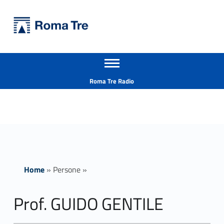
Primary Menu
Università Roma Tre
Prof. GUIDO GENTILE insegnamenti - Università Roma Tre
Apri il menu secondario
L’Università degli Studi Roma Tre è un’università giovane e per giovani, è nata nel 1992 ed è rapidamente cresciuta sia in termini di studenti che di corsi di studio offerti. Sono attivi 13 dipartimenti che offrono corsi di Laurea, Laurea magistrale, Master, Corsi di perfezionamento, Dottorati di ricerca e Scuole di specializzazione
Header info sidebar
Roma Tre Radio
Home
»
Persone
»
Prof. GUIDO GENTILE