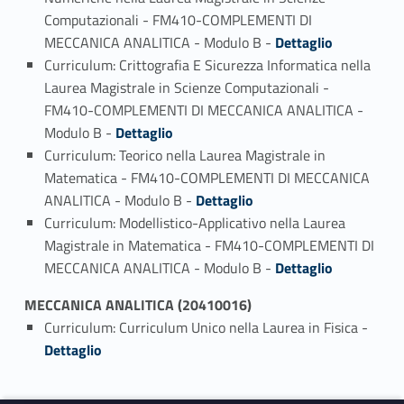
Computazionali - FM410-COMPLEMENTI DI
Link identifier #identifier_person_56116-2
MECCANICA ANALITICA - Modulo B -
Dettaglio
Curriculum: Crittografia E Sicurezza Informatica nella
Laurea Magistrale in Scienze Computazionali -
FM410-COMPLEMENTI DI MECCANICA ANALITICA -
Link identifier #identifier_person_117011-3
Modulo B -
Dettaglio
Curriculum: Teorico nella Laurea Magistrale in
Matematica - FM410-COMPLEMENTI DI MECCANICA
Link identifier #identifier_person_35532-4
ANALITICA - Modulo B -
Dettaglio
Curriculum: Modellistico-Applicativo nella Laurea
Magistrale in Matematica - FM410-COMPLEMENTI DI
Link identifier #identifier_person_1414-5
MECCANICA ANALITICA - Modulo B -
Dettaglio
MECCANICA ANALITICA (20410016)
Link identifier #identifier_person_5553-1
Curriculum: Curriculum Unico nella Laurea in Fisica -
Dettaglio