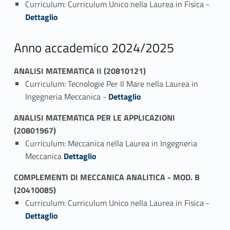
Curriculum: Curriculum Unico nella Laurea in Fisica -
Dettaglio
Anno accademico 2024/2025
ANALISI MATEMATICA II (20810121)
Curriculum: Tecnologie Per Il Mare nella Laurea in
Link identifier #identifier_person_102156-1
Ingegneria Meccanica -
Dettaglio
ANALISI MATEMATICA PER LE APPLICAZIONI
(20801967)
Curriculum: Meccanica nella Laurea in Ingegneria
Link identifier #identifier_person_99035-1
Meccanica
Dettaglio
COMPLEMENTI DI MECCANICA ANALITICA - MOD. B
(20410085)
Link identifier #identifier_person_179062-1
Curriculum: Curriculum Unico nella Laurea in Fisica -
Dettaglio