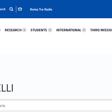
Roma Tre Radio
73-15
Research 68027-24
Students 73004-33
International 11408-50
Third Mission 
RESEARCH
STUDENTS
INTERNATIONAL
THIRD MISSI
LLI
rio