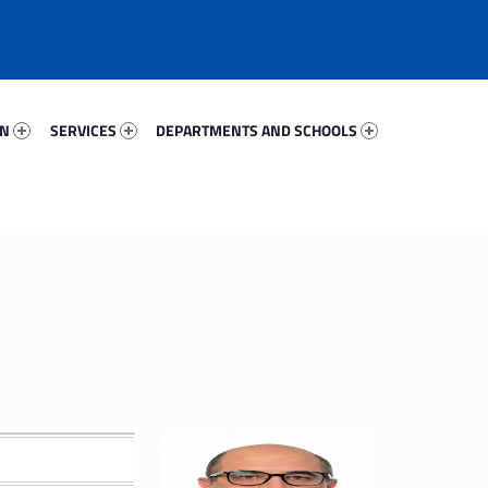
50302-67
Services 71651-81
Departments And Schools 52264-96
ON
SERVICES
DEPARTMENTS AND SCHOOLS