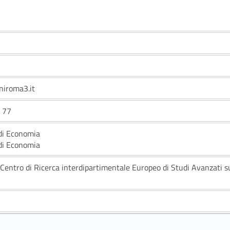
niroma3.it
o 77
di Economia
di Economia
 Centro di Ricerca interdipartimentale Europeo di Studi Avanzati s
S