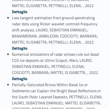
Link identifier #identifier_person_33953-15
MATTEI, ELISABETTA; PETTINELLI, ELENA, , 2022
Dettaglio
Loss tangent estimation from ground-penetrating
radar data using Ricker wavelet centroid-frequency
shift analysis, LAURO, SEBASTIAN EMANUEL;
BANIAMERIAN, JAMALEDIN; COSCIOTTI, BARBARA;
Link identifier #identifier_person_106596-16
MATTEI, ELISABETTA; PETTINELLI, ELENA, , 2022
Dettaglio
Numerical simulations of radar echoes rule out basal
CO2 ice deposits at Ultimi Scopuli, Mars, LAURO,
SEBASTIAN EMANUEL; PETTINELLI, ELENA;
Link identifier #identifier_person_44855-17
COSCIOTTI, BARBARA; MATTEI, ELISABETTA, , 2022
Dettaglio
Partially-Saturated Brines Within Basal Ice or
Sediments can Explain the Bright Basal Reflections in
the South Polar Layered Deposits, PETTINELLI, ELENA;
LAURO, SEBASTIAN EMANUEL; MATTEI, ELISABETTA;
Link identifier #identifier_person_28107-18
COSCIOTTI, BARBARA; OROSEI, ROBERTO, , 2022