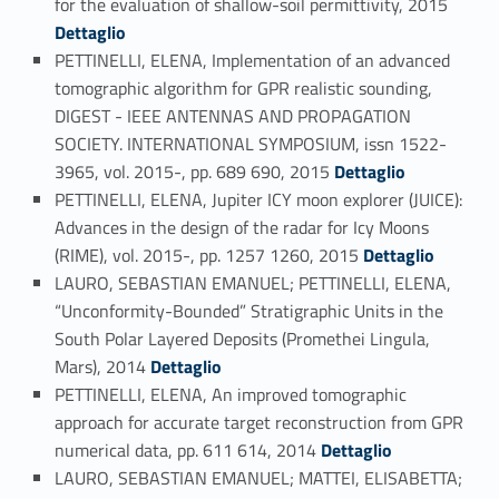
for the evaluation of shallow-soil permittivity, 2015
Dettaglio
PETTINELLI, ELENA, Implementation of an advanced
tomographic algorithm for GPR realistic sounding,
DIGEST - IEEE ANTENNAS AND PROPAGATION
SOCIETY. INTERNATIONAL SYMPOSIUM, issn 1522-
Link identifier #identifier_person_46016-104
3965, vol. 2015-, pp. 689 690, 2015
Dettaglio
PETTINELLI, ELENA, Jupiter ICY moon explorer (JUICE):
Advances in the design of the radar for Icy Moons
Link identifier #identifier_person_58302-105
(RIME), vol. 2015-, pp. 1257 1260, 2015
Dettaglio
LAURO, SEBASTIAN EMANUEL; PETTINELLI, ELENA,
“Unconformity-Bounded” Stratigraphic Units in the
South Polar Layered Deposits (Promethei Lingula,
Link identifier #identifier_person_111736-106
Mars), 2014
Dettaglio
PETTINELLI, ELENA, An improved tomographic
approach for accurate target reconstruction from GPR
Link identifier #identifier_person_167842-107
numerical data, pp. 611 614, 2014
Dettaglio
LAURO, SEBASTIAN EMANUEL; MATTEI, ELISABETTA;