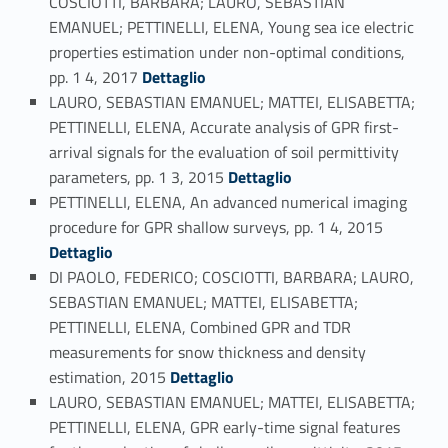
COSCIOTTI, BARBARA; LAURO, SEBASTIAN
EMANUEL; PETTINELLI, ELENA, Young sea ice electric
properties estimation under non-optimal conditions,
Link identifier #identifier_person_117286-99
pp. 1 4, 2017
Dettaglio
LAURO, SEBASTIAN EMANUEL; MATTEI, ELISABETTA;
PETTINELLI, ELENA, Accurate analysis of GPR first-
arrival signals for the evaluation of soil permittivity
Link identifier #identifier_person_15719-100
parameters, pp. 1 3, 2015
Dettaglio
PETTINELLI, ELENA, An advanced numerical imaging
Link identifier #identifier_person_77567-101
procedure for GPR shallow surveys, pp. 1 4, 2015
Dettaglio
DI PAOLO, FEDERICO; COSCIOTTI, BARBARA; LAURO,
SEBASTIAN EMANUEL; MATTEI, ELISABETTA;
PETTINELLI, ELENA, Combined GPR and TDR
measurements for snow thickness and density
Link identifier #identifier_person_119649-102
estimation, 2015
Dettaglio
LAURO, SEBASTIAN EMANUEL; MATTEI, ELISABETTA;
PETTINELLI, ELENA, GPR early-time signal features
Link identifier #identifier_person_34495-103