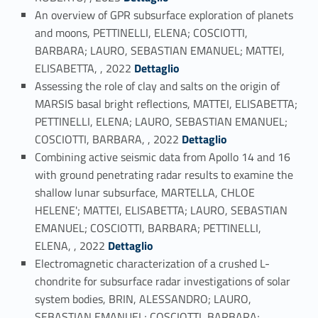
An overview of GPR subsurface exploration of planets
and moons, PETTINELLI, ELENA; COSCIOTTI,
BARBARA; LAURO, SEBASTIAN EMANUEL; MATTEI,
Link identifier #identifier_person_170460-12
ELISABETTA, , 2022
Dettaglio
Assessing the role of clay and salts on the origin of
MARSIS basal bright reflections, MATTEI, ELISABETTA;
PETTINELLI, ELENA; LAURO, SEBASTIAN EMANUEL;
Link identifier #identifier_person_180858-13
COSCIOTTI, BARBARA, , 2022
Dettaglio
Combining active seismic data from Apollo 14 and 16
with ground penetrating radar results to examine the
shallow lunar subsurface, MARTELLA, CHLOE
HELENE'; MATTEI, ELISABETTA; LAURO, SEBASTIAN
EMANUEL; COSCIOTTI, BARBARA; PETTINELLI,
Link identifier #identifier_person_198692-14
ELENA, , 2022
Dettaglio
Electromagnetic characterization of a crushed L-
chondrite for subsurface radar investigations of solar
system bodies, BRIN, ALESSANDRO; LAURO,
SEBASTIAN EMANUEL; COSCIOTTI, BARBARA;