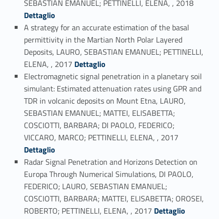
SEBASTIAN EMANUEL; PETTINELLI, ELENA, , 2018
Dettaglio
A strategy for an accurate estimation of the basal
permittivity in the Martian North Polar Layered
Deposits, LAURO, SEBASTIAN EMANUEL; PETTINELLI,
Link identifier #identifier_person_150105-31
ELENA, , 2017
Dettaglio
Electromagnetic signal penetration in a planetary soil
simulant: Estimated attenuation rates using GPR and
TDR in volcanic deposits on Mount Etna, LAURO,
SEBASTIAN EMANUEL; MATTEI, ELISABETTA;
COSCIOTTI, BARBARA; DI PAOLO, FEDERICO;
Link identifier #identifier_person_198961-32
VICCARO, MARCO; PETTINELLI, ELENA, , 2017
Dettaglio
Radar Signal Penetration and Horizons Detection on
Europa Through Numerical Simulations, DI PAOLO,
FEDERICO; LAURO, SEBASTIAN EMANUEL;
COSCIOTTI, BARBARA; MATTEI, ELISABETTA; OROSEI,
Link identifier #identifier_person_180419-33
ROBERTO; PETTINELLI, ELENA, , 2017
Dettaglio