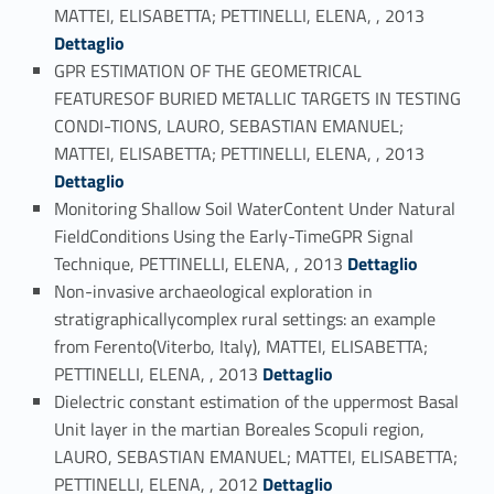
Link identifier #identifier_person_117565-46
MATTEI, ELISABETTA; PETTINELLI, ELENA, , 2013
Dettaglio
GPR ESTIMATION OF THE GEOMETRICAL
FEATURESOF BURIED METALLIC TARGETS IN TESTING
CONDI-TIONS, LAURO, SEBASTIAN EMANUEL;
Link identifier #identifier_person_101952-47
MATTEI, ELISABETTA; PETTINELLI, ELENA, , 2013
Dettaglio
Monitoring Shallow Soil WaterContent Under Natural
FieldConditions Using the Early-TimeGPR Signal
Link identifier #identifier_person_191548-48
Technique, PETTINELLI, ELENA, , 2013
Dettaglio
Non-invasive archaeological exploration in
stratigraphicallycomplex rural settings: an example
from Ferento(Viterbo, Italy), MATTEI, ELISABETTA;
Link identifier #identifier_person_40647-49
PETTINELLI, ELENA, , 2013
Dettaglio
Dielectric constant estimation of the uppermost Basal
Unit layer in the martian Boreales Scopuli region,
LAURO, SEBASTIAN EMANUEL; MATTEI, ELISABETTA;
Link identifier #identifier_person_58671-50
PETTINELLI, ELENA, , 2012
Dettaglio