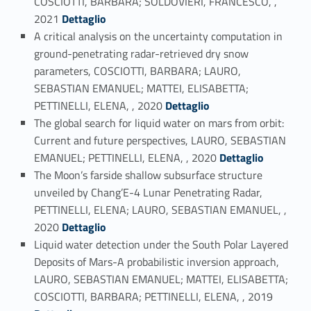
COSCIOTTI, BARBARA; SOLDOVIERI, FRANCESCO, ,
Link identifier #identifier_person_171163-22
2021
Dettaglio
A critical analysis on the uncertainty computation in
ground-penetrating radar-retrieved dry snow
parameters, COSCIOTTI, BARBARA; LAURO,
SEBASTIAN EMANUEL; MATTEI, ELISABETTA;
Link identifier #identifier_person_121702-23
PETTINELLI, ELENA, , 2020
Dettaglio
The global search for liquid water on mars from orbit:
Current and future perspectives, LAURO, SEBASTIAN
Link identifier #identifier_person_195758-24
EMANUEL; PETTINELLI, ELENA, , 2020
Dettaglio
The Moon’s farside shallow subsurface structure
unveiled by Chang’E-4 Lunar Penetrating Radar,
PETTINELLI, ELENA; LAURO, SEBASTIAN EMANUEL, ,
Link identifier #identifier_person_56041-25
2020
Dettaglio
Liquid water detection under the South Polar Layered
Deposits of Mars-A probabilistic inversion approach,
LAURO, SEBASTIAN EMANUEL; MATTEI, ELISABETTA;
Link identifier #identifier_person_92034-26
COSCIOTTI, BARBARA; PETTINELLI, ELENA, , 2019