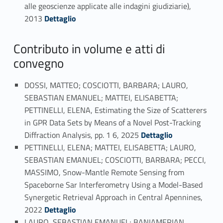
alle geoscienze applicate alle indagini giudiziarie),
Link identifier #identifier_person_169014-90
2013
Dettaglio
Contributo in volume e atti di
convegno
DOSSI, MATTEO; COSCIOTTI, BARBARA; LAURO,
SEBASTIAN EMANUEL; MATTEI, ELISABETTA;
PETTINELLI, ELENA, Estimating the Size of Scatterers
in GPR Data Sets by Means of a Novel Post-Tracking
Link identifier #identifier_person_24024-91
Diffraction Analysis, pp. 1 6, 2025
Dettaglio
PETTINELLI, ELENA; MATTEI, ELISABETTA; LAURO,
SEBASTIAN EMANUEL; COSCIOTTI, BARBARA; PECCI,
MASSIMO, Snow-Mantle Remote Sensing from
Spaceborne Sar Interferometry Using a Model-Based
Synergetic Retrieval Approach in Central Apennines,
Link identifier #identifier_person_57805-92
2022
Dettaglio
LAURO, SEBASTIAN EMANUEL; BANIAMERIAN,