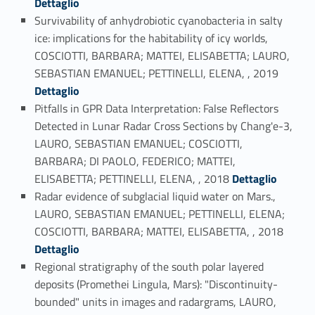
Dettaglio
Survivability of anhydrobiotic cyanobacteria in salty
ice: implications for the habitability of icy worlds,
COSCIOTTI, BARBARA; MATTEI, ELISABETTA; LAURO,
Link identifier #identifier_person_85865-27
SEBASTIAN EMANUEL; PETTINELLI, ELENA, , 2019
Dettaglio
Pitfalls in GPR Data Interpretation: False Reflectors
Detected in Lunar Radar Cross Sections by Chang'e-3,
LAURO, SEBASTIAN EMANUEL; COSCIOTTI,
BARBARA; DI PAOLO, FEDERICO; MATTEI,
Link identifier #identifier_person_122954-28
ELISABETTA; PETTINELLI, ELENA, , 2018
Dettaglio
Radar evidence of subglacial liquid water on Mars.,
LAURO, SEBASTIAN EMANUEL; PETTINELLI, ELENA;
Link identifier #identifier_person_21833-29
COSCIOTTI, BARBARA; MATTEI, ELISABETTA, , 2018
Dettaglio
Regional stratigraphy of the south polar layered
deposits (Promethei Lingula, Mars): "Discontinuity-
bounded" units in images and radargrams, LAURO,
Link identifier #identifier_person_144973-30