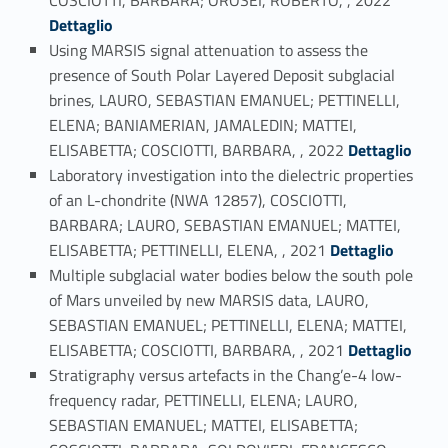
Dettaglio
Using MARSIS signal attenuation to assess the
presence of South Polar Layered Deposit subglacial
brines, LAURO, SEBASTIAN EMANUEL; PETTINELLI,
ELENA; BANIAMERIAN, JAMALEDIN; MATTEI,
Link identifier #identifier_person_162245-19
ELISABETTA; COSCIOTTI, BARBARA, , 2022
Dettaglio
Laboratory investigation into the dielectric properties
of an L-chondrite (NWA 12857), COSCIOTTI,
BARBARA; LAURO, SEBASTIAN EMANUEL; MATTEI,
Link identifier #identifier_person_84810-20
ELISABETTA; PETTINELLI, ELENA, , 2021
Dettaglio
Multiple subglacial water bodies below the south pole
of Mars unveiled by new MARSIS data, LAURO,
SEBASTIAN EMANUEL; PETTINELLI, ELENA; MATTEI,
Link identifier #identifier_person_124363-21
ELISABETTA; COSCIOTTI, BARBARA, , 2021
Dettaglio
Stratigraphy versus artefacts in the Chang’e-4 low-
frequency radar, PETTINELLI, ELENA; LAURO,
SEBASTIAN EMANUEL; MATTEI, ELISABETTA;