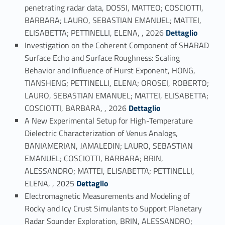
penetrating radar data, DOSSI, MATTEO; COSCIOTTI,
BARBARA; LAURO, SEBASTIAN EMANUEL; MATTEI,
Link identifier #identifier_person_187396-2
ELISABETTA; PETTINELLI, ELENA, , 2026
Dettaglio
Investigation on the Coherent Component of SHARAD
Surface Echo and Surface Roughness: Scaling
Behavior and Influence of Hurst Exponent, HONG,
TIANSHENG; PETTINELLI, ELENA; OROSEI, ROBERTO;
LAURO, SEBASTIAN EMANUEL; MATTEI, ELISABETTA;
Link identifier #identifier_person_31946-3
COSCIOTTI, BARBARA, , 2026
Dettaglio
A New Experimental Setup for High-Temperature
Dielectric Characterization of Venus Analogs,
BANIAMERIAN, JAMALEDIN; LAURO, SEBASTIAN
EMANUEL; COSCIOTTI, BARBARA; BRIN,
ALESSANDRO; MATTEI, ELISABETTA; PETTINELLI,
Link identifier #identifier_person_192630-4
ELENA, , 2025
Dettaglio
Electromagnetic Measurements and Modeling of
Rocky and Icy Crust Simulants to Support Planetary
Radar Sounder Exploration, BRIN, ALESSANDRO;