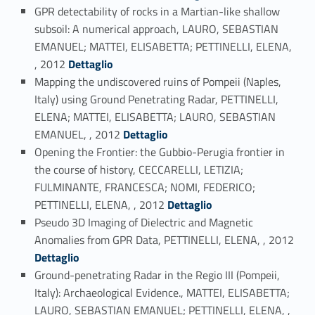
GPR detectability of rocks in a Martian-like shallow
subsoil: A numerical approach, LAURO, SEBASTIAN
EMANUEL; MATTEI, ELISABETTA; PETTINELLI, ELENA,
Link identifier #identifier_person_117645-51
, 2012
Dettaglio
Mapping the undiscovered ruins of Pompeii (Naples,
Italy) using Ground Penetrating Radar, PETTINELLI,
ELENA; MATTEI, ELISABETTA; LAURO, SEBASTIAN
Link identifier #identifier_person_175208-52
EMANUEL, , 2012
Dettaglio
Opening the Frontier: the Gubbio-Perugia frontier in
the course of history, CECCARELLI, LETIZIA;
FULMINANTE, FRANCESCA; NOMI, FEDERICO;
Link identifier #identifier_person_83271-53
PETTINELLI, ELENA, , 2012
Dettaglio
Pseudo 3D Imaging of Dielectric and Magnetic
Link identifier #identifier_person_119189-54
Anomalies from GPR Data, PETTINELLI, ELENA, , 2012
Dettaglio
Ground-penetrating Radar in the Regio III (Pompeii,
Italy): Archaeological Evidence., MATTEI, ELISABETTA;
LAURO, SEBASTIAN EMANUEL; PETTINELLI, ELENA, ,