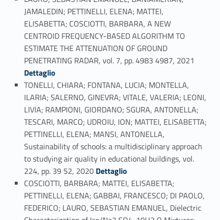
JAMALEDIN; PETTINELLI, ELENA; MATTEI,
ELISABETTA; COSCIOTTI, BARBARA, A NEW
CENTROID FREQUENCY-BASED ALGORITHM TO
ESTIMATE THE ATTENUATION OF GROUND
Link identifier #identifier_person_124804-93
PENETRATING RADAR, vol. 7, pp. 4983 4987, 2021
Dettaglio
TONELLI, CHIARA; FONTANA, LUCIA; MONTELLA,
ILARIA; SALERNO, GINEVRA; VITALE, VALERIA; LEONI,
LIVIA; RAMPIONI, GIORDANO; SGURA, ANTONELLA;
TESCARI, MARCO; UDROIU, ION; MATTEI, ELISABETTA;
PETTINELLI, ELENA; MANSI, ANTONELLA,
Sustainability of schools: a multidisciplinary approach
to studying air quality in educational buildings, vol.
Link identifier #identifier_person_46542-94
224, pp. 39 52, 2020
Dettaglio
COSCIOTTI, BARBARA; MATTEI, ELISABETTA;
PETTINELLI, ELENA; GABBAI, FRANCESCO; DI PAOLO,
FEDERICO; LAURO, SEBASTIAN EMANUEL, Dielectric