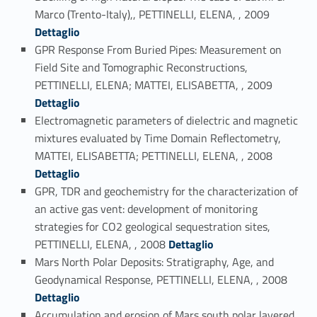
Link identifier #identifier_person_131541-61
Marco (Trento-Italy),, PETTINELLI, ELENA, , 2009
Dettaglio
GPR Response From Buried Pipes: Measurement on
Field Site and Tomographic Reconstructions,
Link identifier #identifier_person_45003-62
PETTINELLI, ELENA; MATTEI, ELISABETTA, , 2009
Dettaglio
Electromagnetic parameters of dielectric and magnetic
mixtures evaluated by Time Domain Reflectometry,
Link identifier #identifier_person_66332-63
MATTEI, ELISABETTA; PETTINELLI, ELENA, , 2008
Dettaglio
GPR, TDR and geochemistry for the characterization of
an active gas vent: development of monitoring
strategies for CO2 geological sequestration sites,
Link identifier #identifier_person_138848-64
PETTINELLI, ELENA, , 2008
Dettaglio
Mars North Polar Deposits: Stratigraphy, Age, and
Link identifier #identifier_person_36658-65
Geodynamical Response, PETTINELLI, ELENA, , 2008
Dettaglio
Accumulation and erosion of Mars south polar layered