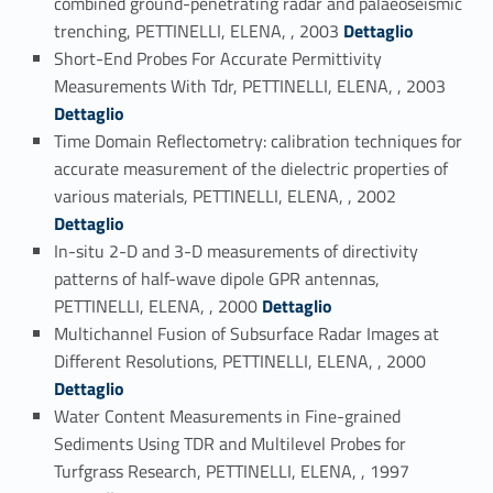
combined ground-penetrating radar and palaeoseismic
Link identifier #identifier_person_169125-80
trenching, PETTINELLI, ELENA, , 2003
Dettaglio
Short-End Probes For Accurate Permittivity
Link identifier #identifier_person_7747-81
Measurements With Tdr, PETTINELLI, ELENA, , 2003
Dettaglio
Time Domain Reflectometry: calibration techniques for
accurate measurement of the dielectric properties of
Link identifier #identifier_person_150241-82
various materials, PETTINELLI, ELENA, , 2002
Dettaglio
In-situ 2-D and 3-D measurements of directivity
patterns of half-wave dipole GPR antennas,
Link identifier #identifier_person_63532-83
PETTINELLI, ELENA, , 2000
Dettaglio
Multichannel Fusion of Subsurface Radar Images at
Link identifier #identifier_person_192557-84
Different Resolutions, PETTINELLI, ELENA, , 2000
Dettaglio
Water Content Measurements in Fine-grained
Sediments Using TDR and Multilevel Probes for
Link identifier #identifier_person_18774-85
Turfgrass Research, PETTINELLI, ELENA, , 1997