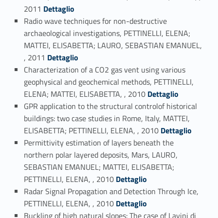
Link identifier #identifier_person_65875-55
2011
Dettaglio
Radio wave techniques for non-destructive
archaeological investigations, PETTINELLI, ELENA;
MATTEI, ELISABETTA; LAURO, SEBASTIAN EMANUEL,
Link identifier #identifier_person_47940-56
, 2011
Dettaglio
Characterization of a CO2 gas vent using various
geophysical and geochemical methods, PETTINELLI,
Link identifier #identifier_person_122205-57
ELENA; MATTEI, ELISABETTA, , 2010
Dettaglio
GPR application to the structural controlof historical
buildings: two case studies in Rome, Italy, MATTEI,
Link identifier #identifier_person_53652-58
ELISABETTA; PETTINELLI, ELENA, , 2010
Dettaglio
Permittivity estimation of layers beneath the
northern polar layered deposits, Mars, LAURO,
SEBASTIAN EMANUEL; MATTEI, ELISABETTA;
Link identifier #identifier_person_27869-59
PETTINELLI, ELENA, , 2010
Dettaglio
Radar Signal Propagation and Detection Through Ice,
Link identifier #identifier_person_123898-60
PETTINELLI, ELENA, , 2010
Dettaglio
Buckling of high natural slopes: The case of Lavini di