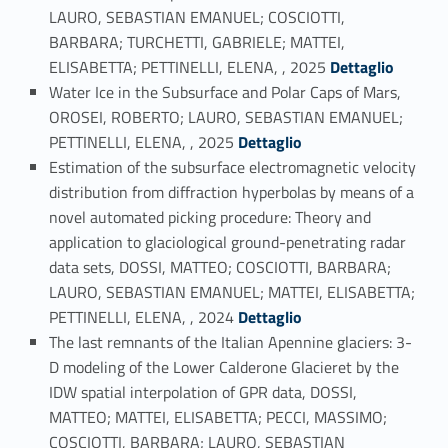
LAURO, SEBASTIAN EMANUEL; COSCIOTTI,
BARBARA; TURCHETTI, GABRIELE; MATTEI,
Link identifier #identifier_person_196090-5
ELISABETTA; PETTINELLI, ELENA, , 2025
Dettaglio
Water Ice in the Subsurface and Polar Caps of Mars,
OROSEI, ROBERTO; LAURO, SEBASTIAN EMANUEL;
Link identifier #identifier_person_15734-6
PETTINELLI, ELENA, , 2025
Dettaglio
Estimation of the subsurface electromagnetic velocity
distribution from diffraction hyperbolas by means of a
novel automated picking procedure: Theory and
application to glaciological ground-penetrating radar
data sets, DOSSI, MATTEO; COSCIOTTI, BARBARA;
LAURO, SEBASTIAN EMANUEL; MATTEI, ELISABETTA;
Link identifier #identifier_person_25674-7
PETTINELLI, ELENA, , 2024
Dettaglio
The last remnants of the Italian Apennine glaciers: 3-
D modeling of the Lower Calderone Glacieret by the
IDW spatial interpolation of GPR data, DOSSI,
MATTEO; MATTEI, ELISABETTA; PECCI, MASSIMO;
COSCIOTTI, BARBARA; LAURO, SEBASTIAN