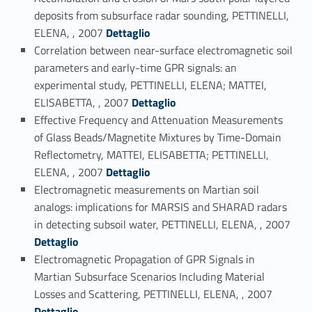
deposits from subsurface radar sounding, PETTINELLI,
Link identifier #identifier_person_184549-66
ELENA, , 2007
Dettaglio
Correlation between near-surface electromagnetic soil
parameters and early-time GPR signals: an
experimental study, PETTINELLI, ELENA; MATTEI,
Link identifier #identifier_person_60868-67
ELISABETTA, , 2007
Dettaglio
Effective Frequency and Attenuation Measurements
of Glass Beads/Magnetite Mixtures by Time-Domain
Reflectometry, MATTEI, ELISABETTA; PETTINELLI,
Link identifier #identifier_person_83031-68
ELENA, , 2007
Dettaglio
Electromagnetic measurements on Martian soil
analogs: implications for MARSIS and SHARAD radars
Link identifier #identifier_person_182206-69
in detecting subsoil water, PETTINELLI, ELENA, , 2007
Dettaglio
Electromagnetic Propagation of GPR Signals in
Martian Subsurface Scenarios Including Material
Link identifier #identifier_person_77907-70
Losses and Scattering, PETTINELLI, ELENA, , 2007
Dettaglio