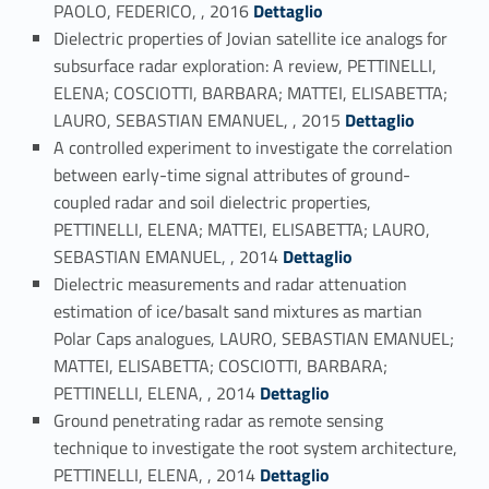
Link identifier #identifier_person_68649-37
PAOLO, FEDERICO, , 2016
Dettaglio
Dielectric properties of Jovian satellite ice analogs for
subsurface radar exploration: A review, PETTINELLI,
ELENA; COSCIOTTI, BARBARA; MATTEI, ELISABETTA;
Link identifier #identifier_person_1834-38
LAURO, SEBASTIAN EMANUEL, , 2015
Dettaglio
A controlled experiment to investigate the correlation
between early-time signal attributes of ground-
coupled radar and soil dielectric properties,
PETTINELLI, ELENA; MATTEI, ELISABETTA; LAURO,
Link identifier #identifier_person_165989-39
SEBASTIAN EMANUEL, , 2014
Dettaglio
Dielectric measurements and radar attenuation
estimation of ice/basalt sand mixtures as martian
Polar Caps analogues, LAURO, SEBASTIAN EMANUEL;
MATTEI, ELISABETTA; COSCIOTTI, BARBARA;
Link identifier #identifier_person_51978-40
PETTINELLI, ELENA, , 2014
Dettaglio
Ground penetrating radar as remote sensing
technique to investigate the root system architecture,
Link identifier #identifier_person_121817-41
PETTINELLI, ELENA, , 2014
Dettaglio