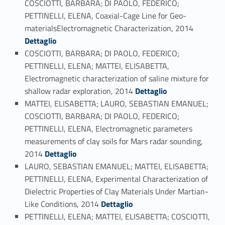
COSCIOTTI, BARBARA; DI PAOLO, FEDERICO;
PETTINELLI, ELENA, Coaxial-Cage Line for Geo-
Link identifier #identifier_person_139531-108
materialsElectromagnetic Characterization, 2014
Dettaglio
COSCIOTTI, BARBARA; DI PAOLO, FEDERICO;
PETTINELLI, ELENA; MATTEI, ELISABETTA,
Electromagnetic characterization of saline mixture for
Link identifier #identifier_person_50529-109
shallow radar exploration, 2014
Dettaglio
MATTEI, ELISABETTA; LAURO, SEBASTIAN EMANUEL;
COSCIOTTI, BARBARA; DI PAOLO, FEDERICO;
PETTINELLI, ELENA, Electromagnetic parameters
measurements of clay soils for Mars radar sounding,
Link identifier #identifier_person_162805-110
2014
Dettaglio
LAURO, SEBASTIAN EMANUEL; MATTEI, ELISABETTA;
PETTINELLI, ELENA, Experimental Characterization of
Dielectric Properties of Clay Materials Under Martian-
Link identifier #identifier_person_128797-111
Like Conditions, 2014
Dettaglio
PETTINELLI, ELENA; MATTEI, ELISABETTA; COSCIOTTI,