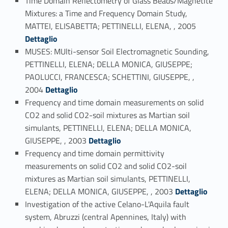
Time Domain Reflectometry of Glass Beads/Magnetite
Mixtures: a Time and Frequency Domain Study,
Link identifier #identifier_person_90828-76
MATTEI, ELISABETTA; PETTINELLI, ELENA, , 2005
Dettaglio
MUSES: MUlti-sensor Soil Electromagnetic Sounding,
PETTINELLI, ELENA; DELLA MONICA, GIUSEPPE;
PAOLUCCI, FRANCESCA; SCHETTINI, GIUSEPPE, ,
Link identifier #identifier_person_107664-77
2004
Dettaglio
Frequency and time domain measurements on solid
CO2 and solid CO2-soil mixtures as Martian soil
simulants, PETTINELLI, ELENA; DELLA MONICA,
Link identifier #identifier_person_94428-78
GIUSEPPE, , 2003
Dettaglio
Frequency and time domain permittivity
measurements on solid CO2 and solid CO2-soil
mixtures as Martian soil simulants, PETTINELLI,
Link identifier #identifier_person_95102-79
ELENA; DELLA MONICA, GIUSEPPE, , 2003
Dettaglio
Investigation of the active Celano-L'Aquila fault
system, Abruzzi (central Apennines, Italy) with