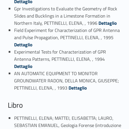
Dettaglio
Gpr Investigations to Evaluate the Geometry of Rock
Slides and Bucklings in a Limestone Formation in
Link identifier #identifier_person_24314-86
Northern Italy, PETTINELLI, ELENA, , 1996
Dettaglio
Field Experiment for Characterization of GPR Antenna
Link identifier #identifier_person_9182-87
and Pulse Propagation, PETTINELLI, ELENA, , 1995
Dettaglio
Experimental Tests for Characterization of GPR
Link identifier #identifier_person_147085-88
Antenna Patterns, PETTINELLI, ELENA, , 1994
Dettaglio
AN AUTOMATIC EQUIPMENT TO MONITOR
GROUNDWATER RADON, DELLA MONICA, GIUSEPPE;
Link identifier #identifier_person_116113-89
PETTINELLI, ELENA, , 1993
Dettaglio
Libro
PETTINELLI, ELENA; MATTEI, ELISABETTA; LAURO,
SEBASTIAN EMANUEL, Geologia Forense (introduzione