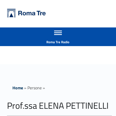
Primary Menu
Università Roma Tre
Prof.ssa ELENA PETTINELLI ricerca - Università Roma Tre
Apri il menu secondario
L’Università degli Studi Roma Tre è un’università giovane e per giovani, è nata nel 1992 ed è rapidamente cresciuta sia in termini di studenti che di corsi di studio offerti. Sono attivi 13 dipartimenti che offrono corsi di Laurea, Laurea magistrale, Master, Corsi di perfezionamento, Dottorati di ricerca e Scuole di specializzazione
Header info sidebar
Roma Tre Radio
Home
»
Persone
»
Prof.ssa ELENA PETTINELLI