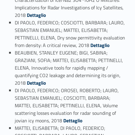
Characterization of Ice/Na2 SO4 ·10H2 O Mixtures:
Implications for Radar Investigations of Icy Satellites,
Link identifier #identifier_person_147882-95
2018
Dettaglio
DI PAOLO, FEDERICO; COSCIOTTI, BARBARA; LAURO,
SEBASTIAN EMANUEL; MATTEI, ELISABETTA;
PETTINELLI, ELENA, Dry snow permittivity evaluation
Link identifier #identifier_person_136954-96
from density: A critical review, 2018
Dettaglio
BEAUBIEN, STANLEY EUGENE; BIGI, SABINA;
GRAZIANI, SOFIA; MATTEI, ELISABETTA; PETTINELLI,
ELENA, Innovative tools for rapidly mapping /
quantifying CO2 leakage and determining its origin,
Link identifier #identifier_person_84439-97
2018
Dettaglio
DI PAOLO, FEDERICO; OROSEI, ROBERTO; LAURO,
SEBASTIAN EMANUEL; COSCIOTTI, BARBARA;
MATTEI, ELISABETTA; PETTINELLI, ELENA, Volume
scattering losses evaluation for radar sounding of
Link identifier #identifier_person_181784-98
jovian icy moons, 2018
Dettaglio
MATTEI, ELISABETTA; DI PAOLO, FEDERICO;