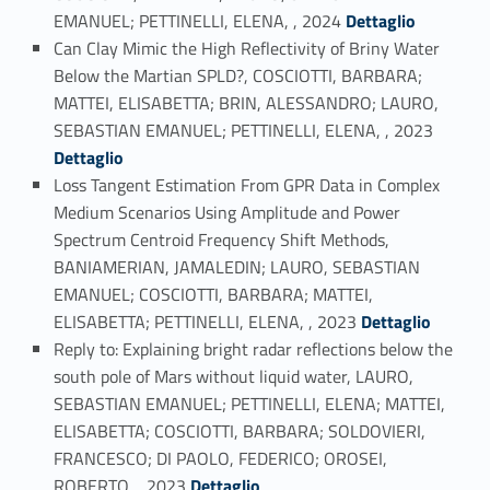
Link identifier #identifier_person_196404-8
EMANUEL; PETTINELLI, ELENA, , 2024
Dettaglio
Can Clay Mimic the High Reflectivity of Briny Water
Below the Martian SPLD?, COSCIOTTI, BARBARA;
MATTEI, ELISABETTA; BRIN, ALESSANDRO; LAURO,
Link identifier #identifier_person_51977-9
SEBASTIAN EMANUEL; PETTINELLI, ELENA, , 2023
Dettaglio
Loss Tangent Estimation From GPR Data in Complex
Medium Scenarios Using Amplitude and Power
Spectrum Centroid Frequency Shift Methods,
BANIAMERIAN, JAMALEDIN; LAURO, SEBASTIAN
EMANUEL; COSCIOTTI, BARBARA; MATTEI,
Link identifier #identifier_person_149477-10
ELISABETTA; PETTINELLI, ELENA, , 2023
Dettaglio
Reply to: Explaining bright radar reflections below the
south pole of Mars without liquid water, LAURO,
SEBASTIAN EMANUEL; PETTINELLI, ELENA; MATTEI,
ELISABETTA; COSCIOTTI, BARBARA; SOLDOVIERI,
FRANCESCO; DI PAOLO, FEDERICO; OROSEI,
Link identifier #identifier_person_75628-11
ROBERTO, , 2023
Dettaglio