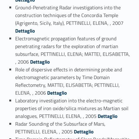
Ground-Penetrating Radar investigations into the
construction techniques of the Concordia Temple
Link identifier #identifier_person_85960-71
(Agrigento, Sicily, Italy), PETTINELLI, ELENA, , 2007
Dettaglio
Electromagnetic propagation features of ground
penetrating radars for the exploration of martian
subsurface, PETTINELLI, ELENA; MATTEI, ELISABETTA,
Link identifier #identifier_person_51012-72
, 2006
Dettaglio
Role of dispersive effects in determining probe and
electromagnetic parameters by Time Domain
Reflectometry, MATTEI, ELISABETTA; PETTINELLI,
Link identifier #identifier_person_161481-73
ELENA, , 2006
Dettaglio
Laboratory investigation into the electro-magnetic
properties of iron oxide/silica mixtures as Martian soil
Link identifier #identifier_person_56663-74
analogues, PETTINELLI, ELENA, , 2005
Dettaglio
Radar Sounding of the Subsurface of Mars,
Link identifier #identifier_person_130251-75
PETTINELLI, ELENA, , 2005
Dettaglio