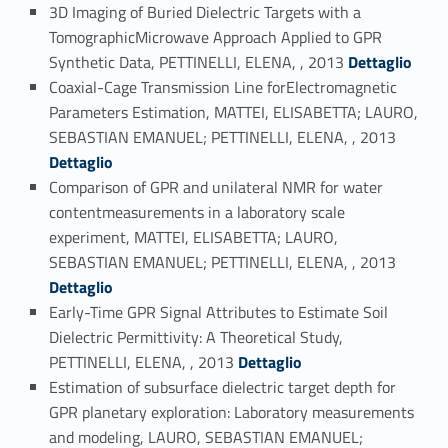
3D Imaging of Buried Dielectric Targets with a
TomographicMicrowave Approach Applied to GPR
Link identifier #identifier_person_182012-42
Synthetic Data, PETTINELLI, ELENA, , 2013
Dettaglio
Coaxial-Cage Transmission Line forElectromagnetic
Parameters Estimation, MATTEI, ELISABETTA; LAURO,
Link identifier #identifier_person_105695-43
SEBASTIAN EMANUEL; PETTINELLI, ELENA, , 2013
Dettaglio
Comparison of GPR and unilateral NMR for water
contentmeasurements in a laboratory scale
experiment, MATTEI, ELISABETTA; LAURO,
Link identifier #identifier_person_82185-44
SEBASTIAN EMANUEL; PETTINELLI, ELENA, , 2013
Dettaglio
Early-Time GPR Signal Attributes to Estimate Soil
Dielectric Permittivity: A Theoretical Study,
Link identifier #identifier_person_116260-45
PETTINELLI, ELENA, , 2013
Dettaglio
Estimation of subsurface dielectric target depth for
GPR planetary exploration: Laboratory measurements
and modeling, LAURO, SEBASTIAN EMANUEL;