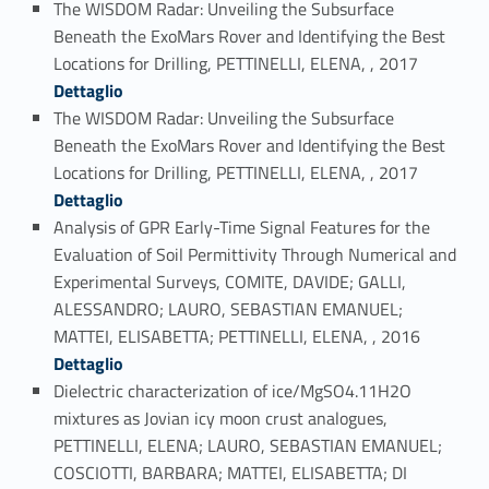
The WISDOM Radar: Unveiling the Subsurface
Beneath the ExoMars Rover and Identifying the Best
Link identifier #identifier_person_1756-34
Locations for Drilling, PETTINELLI, ELENA, , 2017
Dettaglio
The WISDOM Radar: Unveiling the Subsurface
Beneath the ExoMars Rover and Identifying the Best
Link identifier #identifier_person_117369-35
Locations for Drilling, PETTINELLI, ELENA, , 2017
Dettaglio
Analysis of GPR Early-Time Signal Features for the
Evaluation of Soil Permittivity Through Numerical and
Experimental Surveys, COMITE, DAVIDE; GALLI,
ALESSANDRO; LAURO, SEBASTIAN EMANUEL;
Link identifier #identifier_person_107718-36
MATTEI, ELISABETTA; PETTINELLI, ELENA, , 2016
Dettaglio
Dielectric characterization of ice/MgSO4.11H2O
mixtures as Jovian icy moon crust analogues,
PETTINELLI, ELENA; LAURO, SEBASTIAN EMANUEL;
COSCIOTTI, BARBARA; MATTEI, ELISABETTA; DI