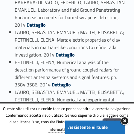
BARBARA; DI PAOLO, FEDERICO; LAURO, SEBASTIAN
EMANUEL, Laboratory and field Ground Penetrating
Radarmeasurements for buried weapons detection,
Link identifier #identifier_person_29456-112
2014
Dettaglio
LAURO, SEBASTIAN EMANUEL; MATTEI, ELISABETTA;
PETTINELLI, ELENA, Mars: electric properties of clay
materials in martian-like conditions to refine radar
Link identifier #identifier_person_106105-113
investigation, 2014
Dettaglio
PETTINELLI, ELENA, Numerical analysis of the
detection performance of ground coupled radars for
different antenna systems and signal features, pp.
Link identifier #identifier_person_114886-114
3584 3586, 2014
Dettaglio
LAURO, SEBASTIAN EMANUEL; MATTEI, ELISABETTA;
PETTINELLI, ELENA, Numerical and experimental
surveys on the GPR early-time signal features for the
Questo sito utilizza un cookie tecnico per consentire la corretta navigazione.
Link identifier #identifier_person_73907-115
evaluation of shallow-soil permittivity, 2014
Dettaglio
Confermando accetti il suo utilizzo. Se vuoi saperne di più e leggere come
PETTINELLI, ELENA, Relations between GPR early-
disabilitarne l'uso, consulta l'informativa estesa.
ENG
Accetta
Assistente virtuale
Menu
time signal attributes and ground permittivity: A
Informativa completa