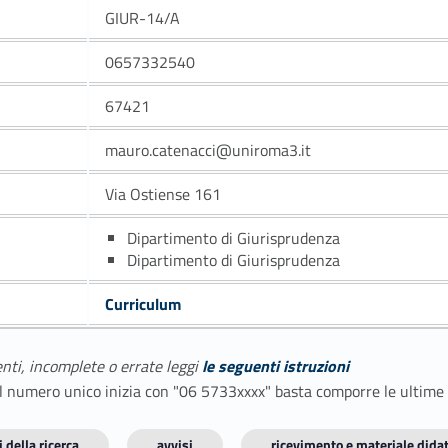
GIUR-14/A
0657332540
67421
mauro.catenacci@uniroma3.it
Via Ostiense 161
Dipartimento di Giurisprudenza
Dipartimento di Giurisprudenza
Curriculum
enti, incomplete o errate leggi
le seguenti istruzioni
E il numero unico inizia con "06 5733xxxx" basta comporre le ultime
 della ricerca
avvisi
ricevimento e materiale didat