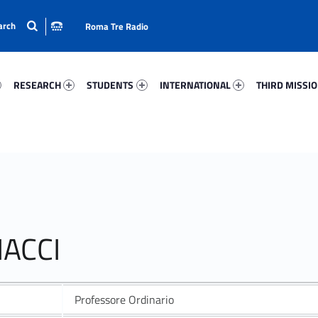
Roma Tre Radio
9-15
Research 82386-24
Students 1139-33
International 22450-50
Third Mission 
RESEARCH
STUDENTS
INTERNATIONAL
THIRD MISSI
NACCI
Professore Ordinario