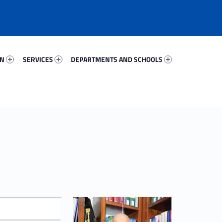
97038-67
Services 53256-81
Departments And Schools 83305-96
ON
SERVICES
DEPARTMENTS AND SCHOOLS