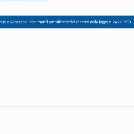
izzato e Accesso ai documenti amministrativi ai sensi della legge n.241/1990