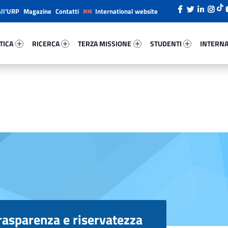
all’URP
Magazine
Contatti
International website
ica 28080-26
Ricerca 93089-38
Terza Missione 8050-49
Studenti 21369-66
Internazi
TICA
RICERCA
TERZA MISSIONE
STUDENTI
INTERNA
rasparenza e riservatezza