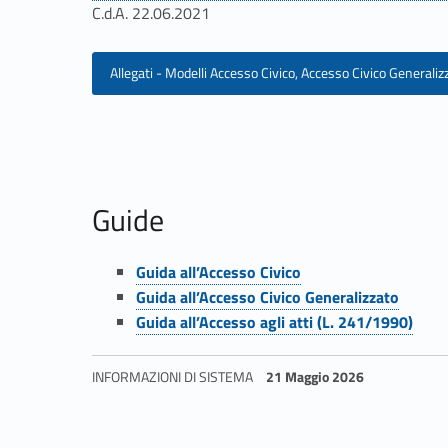
m
C.d.A. 22.06.2021
e
Allegati - Modelli Accesso Civico, Accesso Civico General
n
t
i
Guide
i
Guida all’Accesso Civico
n
Link identifier #identifier__22879-47
Guida all’Accesso Civico Generalizzato
Link identifier #identifier__149547-48
Guida all’Accesso agli atti (L. 241/1990)
m
Link identifier #identifier__85633-49
a
INFORMAZIONI DI SISTEMA
21 Maggio 2026
Skip back to navigation
t