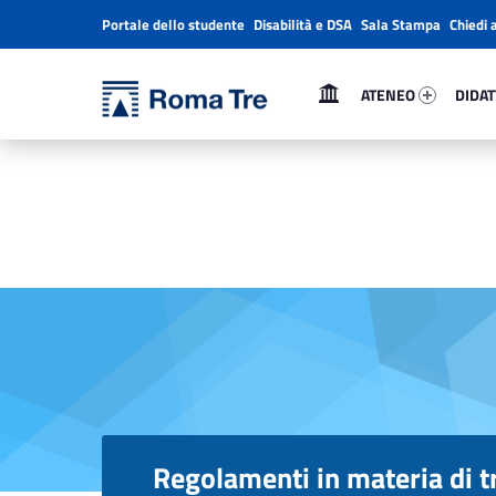
Portale dello studente
Disabilità e DSA
Sala Stampa
Chiedi 
Header info sidebar
Primary Menu
Ateneo 65177-1
Didatt
Università Roma Tre
ATENEO
DIDAT
Regolamenti in materia di trasparenza e riservatezza - Università Roma Tre
L’Università degli Studi Roma Tre è un’università giovane e per giovani, è nata nel 1992 ed è rapidamente cresciuta sia in termini di studenti che di corsi di studio offerti. Sono attivi 13 dipartimenti che offrono corsi di Laurea, Laurea magistrale, Master, Corsi di perfezionamento, Dottorati di ricerca e Scuole di specializzazione
Regolamenti in materia di t