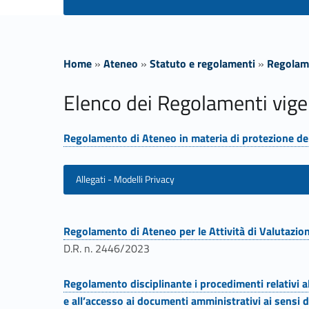
Home
»
Ateneo
»
Statuto e regolamenti
»
Regolam
R
Elenco dei Regolamenti vige
e
Regolamento di Ateneo in materia di protezione dei
Link identifier #identifier__175357-1
g
Allegati - Modelli Privacy
o
l
Regolamento di Ateneo per le Attività di Valutazi
Link identifier #identifier__195191-22
D.R. n. 2446/2023
a
Regolamento disciplinante i procedimenti relativi al
Link identifier #identifier__132994-23
e all’accesso ai documenti amministrativi ai sensi 