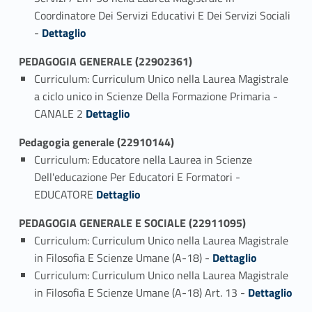
Coordinatore Dei Servizi Educativi E Dei Servizi Sociali
Link identifier #identifier_person_175994-1
-
Dettaglio
PEDAGOGIA GENERALE (22902361)
Curriculum: Curriculum Unico nella Laurea Magistrale
a ciclo unico in Scienze Della Formazione Primaria -
Link identifier #identifier_person_57287-1
CANALE 2
Dettaglio
Pedagogia generale (22910144)
Curriculum: Educatore nella Laurea in Scienze
Dell'educazione Per Educatori E Formatori -
Link identifier #identifier_person_41178-1
EDUCATORE
Dettaglio
PEDAGOGIA GENERALE E SOCIALE (22911095)
Curriculum: Curriculum Unico nella Laurea Magistrale
Link identifier #identifier_person_139839-1
in Filosofia E Scienze Umane (A-18) -
Dettaglio
Curriculum: Curriculum Unico nella Laurea Magistrale
Link identifier #identifier_person_96875-2
in Filosofia E Scienze Umane (A-18) Art. 13 -
Dettaglio