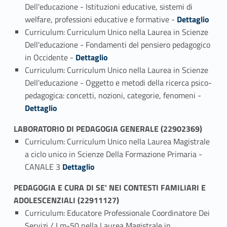
Dell'educazione - Istituzioni educative, sistemi di
Link identifier #identifier_person_3400-1
welfare, professioni educative e formative -
Dettaglio
Curriculum: Curriculum Unico nella Laurea in Scienze
Dell'educazione - Fondamenti del pensiero pedagogico
Link identifier #identifier_person_4778-2
in Occidente -
Dettaglio
Curriculum: Curriculum Unico nella Laurea in Scienze
Dell'educazione - Oggetto e metodi della ricerca psico-
Link identifier #identifier_person_40200-3
pedagogica: concetti, nozioni, categorie, fenomeni -
Dettaglio
LABORATORIO DI PEDAGOGIA GENERALE (22902369)
Curriculum: Curriculum Unico nella Laurea Magistrale
a ciclo unico in Scienze Della Formazione Primaria -
Link identifier #identifier_person_176360-1
CANALE 3
Dettaglio
PEDAGOGIA E CURA DI SE' NEI CONTESTI FAMILIARI E
ADOLESCENZIALI (22911127)
Curriculum: Educatore Professionale Coordinatore Dei
Servizi / Lm-50 nella Laurea Magistrale in