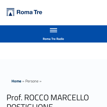
Primary Menu
Università Roma Tre
Prof. ROCCO MARCELLO POSTIGLIONE insegnamenti - Università Roma Tre
Apri il menu secondario
L’Università degli Studi Roma Tre è un’università giovane e per giovani, è nata nel 1992 ed è rapidamente cresciuta sia in termini di studenti che di corsi di studio offerti. Sono attivi 13 dipartimenti che offrono corsi di Laurea, Laurea magistrale, Master, Corsi di perfezionamento, Dottorati di ricerca e Scuole di specializzazione
Header info sidebar
Roma Tre Radio
Home
»
Persone
»
Prof. ROCCO MARCELLO
POSTIGLIONE