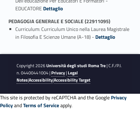
Dell'educazione Per Educatori E Formatori -
Link identifier #identifier_person_56569-1
EDUCATORE
Dettaglio
PEDAGOGIA GENERALE E SOCIALE (22911095)
Curriculum: Curriculum Unico nella Laurea Magistrale
Link identifier #identifier_person_84755-1
in Filosofia E Scienze Umane (A-18) -
Dettaglio
Copyright 2026
Università degli studi Roma Tre
| C.F./P.I.
n. 04400441004 |
Privacy
|
Legal
Notes
|
Accessibility
|
Accessibility Target
This site is protected by reCAPTCHA and the Google
Privacy
Policy
and
Terms of Service
apply.