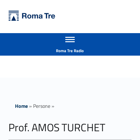
Primary Menu
Università Roma Tre
Prof. AMOS TURCHET insegnamenti - Università Roma Tre
Apri il menu secondario
L’Università degli Studi Roma Tre è un’università giovane e per giovani, è nata nel 1992 ed è rapidamente cresciuta sia in termini di studenti che di corsi di studio offerti. Sono attivi 13 dipartimenti che offrono corsi di Laurea, Laurea magistrale, Master, Corsi di perfezionamento, Dottorati di ricerca e Scuole di specializzazione
Header info sidebar
Roma Tre Radio
Home
»
Persone
»
Prof. AMOS TURCHET