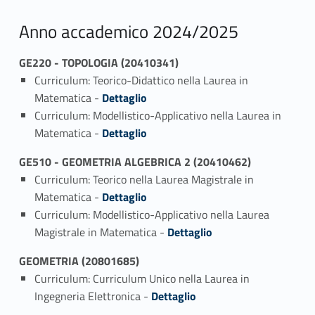
Anno accademico 2024/2025
GE220 - TOPOLOGIA (20410341)
Curriculum: Teorico-Didattico nella Laurea in
Link identifier #identifier_person_128643-1
Matematica -
Dettaglio
Curriculum: Modellistico-Applicativo nella Laurea in
Link identifier #identifier_person_144365-2
Matematica -
Dettaglio
GE510 - GEOMETRIA ALGEBRICA 2 (20410462)
Curriculum: Teorico nella Laurea Magistrale in
Link identifier #identifier_person_87982-1
Matematica -
Dettaglio
Curriculum: Modellistico-Applicativo nella Laurea
Link identifier #identifier_person_189864-2
Magistrale in Matematica -
Dettaglio
GEOMETRIA (20801685)
Curriculum: Curriculum Unico nella Laurea in
Link identifier #identifier_person_144550-1
Ingegneria Elettronica -
Dettaglio