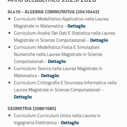
AL410 - ALGEBRA COMMUTATIVA (20410445)
Curriculum: Modellistico-Applicativo nella Laurea
Link identifier #identifier_person_68046-1
Magistrale in Matematica -
Dettaglio
Curriculum: Analisi Dei Dati E Statistica nella Laurea
Link identifier #identifier_person_92637-2
Magistrale in Scienze Computazionali -
Dettaglio
Curriculum: Modellistica Fisica E Simulazioni
Numeriche nella Laurea Magistrale in Scienze
Link identifier #identifier_person_63750-3
Computazionali -
Dettaglio
Curriculum: Teorico nella Laurea Magistrale in
Link identifier #identifier_person_68943-4
Matematica -
Dettaglio
Curriculum: Crittografia E Sicurezza Informatica nella
Link identifier #identifier_person_24700-5
Laurea Magistrale in Scienze Computazionali -
Dettaglio
GEOMETRIA (20801685)
Curriculum: Curriculum Unico nella Laurea in
Link identifier #identifier_person_58330-1
Ingegneria Elettronica -
Dettaglio