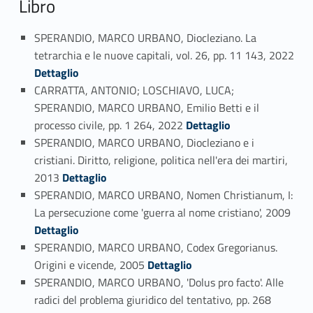
Libro
SPERANDIO, MARCO URBANO, Diocleziano. La
tetrarchia e le nuove capitali, vol. 26, pp. 11 143, 2022
Link identifier #identifier_person_18945-8
Dettaglio
CARRATTA, ANTONIO; LOSCHIAVO, LUCA;
SPERANDIO, MARCO URBANO, Emilio Betti e il
Link identifier #identifier_person_146489-9
processo civile, pp. 1 264, 2022
Dettaglio
SPERANDIO, MARCO URBANO, Diocleziano e i
cristiani. Diritto, religione, politica nell'era dei martiri,
Link identifier #identifier_person_158854-10
2013
Dettaglio
SPERANDIO, MARCO URBANO, Nomen Christianum, I:
Link identifier #identifier_person_110459-11
La persecuzione come 'guerra al nome cristiano', 2009
Dettaglio
SPERANDIO, MARCO URBANO, Codex Gregorianus.
Link identifier #identifier_person_180112-12
Origini e vicende, 2005
Dettaglio
SPERANDIO, MARCO URBANO, 'Dolus pro facto'. Alle
radici del problema giuridico del tentativo, pp. 268
Link identifier #identifier_person_92407-13