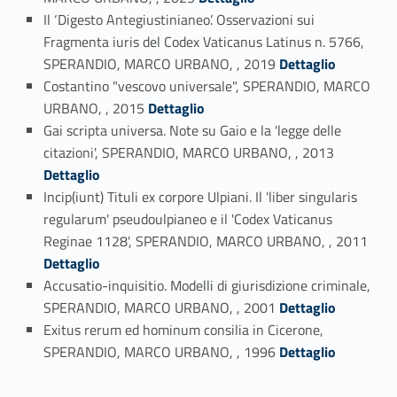
Il ‘Digesto Antegiustinianeo’. Osservazioni sui
Fragmenta iuris del Codex Vaticanus Latinus n. 5766,
Link identifier #identifier_person_30157-2
SPERANDIO, MARCO URBANO, , 2019
Dettaglio
Costantino "vescovo universale", SPERANDIO, MARCO
Link identifier #identifier_person_12462-3
URBANO, , 2015
Dettaglio
Gai scripta universa. Note su Gaio e la 'legge delle
Link identifier #identifier_person_160593-4
citazioni', SPERANDIO, MARCO URBANO, , 2013
Dettaglio
Incip(iunt) Tituli ex corpore Ulpiani. Il 'liber singularis
regularum' pseudoulpianeo e il 'Codex Vaticanus
Link identifier #identifier_person_50021-5
Reginae 1128', SPERANDIO, MARCO URBANO, , 2011
Dettaglio
Accusatio-inquisitio. Modelli di giurisdizione criminale,
Link identifier #identifier_person_149910-6
SPERANDIO, MARCO URBANO, , 2001
Dettaglio
Exitus rerum ed hominum consilia in Cicerone,
Link identifier #identifier_person_101936-7
SPERANDIO, MARCO URBANO, , 1996
Dettaglio