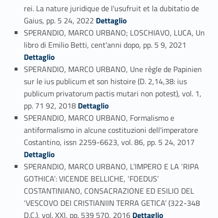
rei. La nature juridique de l'usufruit et la dubitatio de
Link identifier #identifier_person_179266-18
Gaius, pp. 5 24, 2022
Dettaglio
SPERANDIO, MARCO URBANO; LOSCHIAVO, LUCA, Un
Link identifier #identifier_person_74530-19
libro di Emilio Betti, cent'anni dopo, pp. 5 9, 2021
Dettaglio
SPERANDIO, MARCO URBANO, Une règle de Papinien
sur le ius publicum et son histoire (D. 2,14,38: ius
publicum privatorum pactis mutari non potest), vol. 1,
Link identifier #identifier_person_178312-20
pp. 71 92, 2018
Dettaglio
SPERANDIO, MARCO URBANO, Formalismo e
antiformalismo in alcune costituzioni dell'imperatore
Link identifier #identifier_person_65033-21
Costantino, issn 2259-6623, vol. 86, pp. 5 24, 2017
Dettaglio
SPERANDIO, MARCO URBANO, L’IMPERO E LA ‘RIPA
GOTHICA’: VICENDE BELLICHE, ‘FOEDUS’
COSTANTINIANO, CONSACRAZIONE ED ESILIO DEL
‘VESCOVO DEI CRISTIANIIN TERRA GETICA’ (322-348
Link identifier #identifier_person_166573-22
D.C.), vol. XXI, pp. 539 570, 2016
Dettaglio