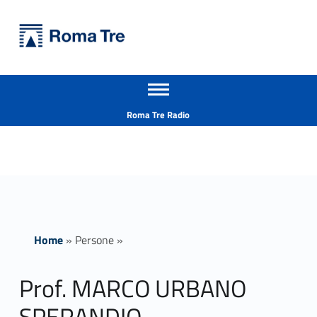
Primary Menu
Università Roma Tre
Prof. MARCO URBANO SPERANDIO ricerca - Università Roma Tre
Apri il menu secondario
L’Università degli Studi Roma Tre è un’università giovane e per giovani, è nata nel 1992 ed è rapidamente cresciuta sia in termini di studenti che di corsi di studio offerti. Sono attivi 13 dipartimenti che offrono corsi di Laurea, Laurea magistrale, Master, Corsi di perfezionamento, Dottorati di ricerca e Scuole di specializzazione
Header info sidebar
Roma Tre Radio
Home
»
Persone
»
Prof. MARCO URBANO
SPERANDIO