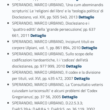
SPERANDIO, MARCO URBANO, 'Una cum abominandis
scripturis'. Le 'religioni del libro' e la 'teologia politica' di
Link identifier #identifier_person_166146-23
Diocleziano, vol. XIX, pp. 505 540, 2013
Dettaglio
SPERANDIO, MARCO URBANO, Diocleziano e i
‘quattro editti’ della ‘grande persecuzione’, pp. 637
Link identifier #identifier_person_2243-24
661, 2011
Dettaglio
SPERANDIO, MARCO URBANO, Incipiunt tituli ex
Link identifier #identifier_person_59540-25
corpore Ulpiani, vol. 1, pp. 861 894, 2010
Dettaglio
SPERANDIO, MARCO URBANO, Sullo scopo delle
codificazioni tardoantiche, I: i 'codices' dell'età
Link identifier #identifier_person_15447-26
dioclezianea, pp. 977 999, 2010
Dettaglio
SPERANDIO, MARCO URBANO, Il codex e la divisione
Link identifier #identifier_person_111147-27
per tituli, vol. XVI, pp. 435 472, 2007
Dettaglio
SPERANDIO, MARCO URBANO, La 'Consultatio veteris
cuiusdam iurisconsulti' e alcuni problemi del 'Codex
Link identifier #identifier_person_89047-28
Gregorianus', pp. 37 56, 2005
Dettaglio
SPERANDIO, MARCO URBANO, D.22.5.3.3;
Link identifier #identifier_person_175-29
D.48.5.39.4; D.48.8.4.1; D.48.9.5, pp. 36 119, 2002