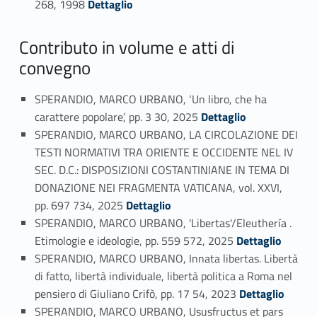
268, 1998
Dettaglio
Contributo in volume e atti di
convegno
SPERANDIO, MARCO URBANO, ‘Un libro, che ha
Link identifier #identifier_person_7029-14
carattere popolare’, pp. 3 30, 2025
Dettaglio
SPERANDIO, MARCO URBANO, LA CIRCOLAZIONE DEI
TESTI NORMATIVI TRA ORIENTE E OCCIDENTE NEL IV
SEC. D.C.: DISPOSIZIONI COSTANTINIANE IN TEMA DI
DONAZIONE NEI FRAGMENTA VATICANA, vol. XXVI,
Link identifier #identifier_person_12993-15
pp. 697 734, 2025
Dettaglio
SPERANDIO, MARCO URBANO, 'Libertas'/Eleuthería .
Link identifier #identifier_person_192878-16
Etimologie e ideologie, pp. 559 572, 2025
Dettaglio
SPERANDIO, MARCO URBANO, Innata libertas. Libertà
di fatto, libertà individuale, libertà politica a Roma nel
Link identifier #identifier_person_26222-17
pensiero di Giuliano Crifò, pp. 17 54, 2023
Dettaglio
SPERANDIO, MARCO URBANO, Ususfructus et pars