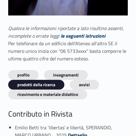
Qualora le informazioni riportate a lato risultino assenti,
incomplete o errate leggi
le seguenti istruzioni
Per telefonare da un edificio dell'Ateneo all'altro SE il
numero unico inizia con "06 5733xxxx" basta comporre le
ultime quattro cifre del numero esteso.
profilo
insegnamenti
prodotti della ricerca
avvisi
ricevimento e materiale didattico
Contributo in Rivista
Emilio Betti tra ‘libertas’ e libertà, SPERANDIO,
Link identifier #identifier_person_175224-1
MARCO URBANO, , 2025
Dettaglio