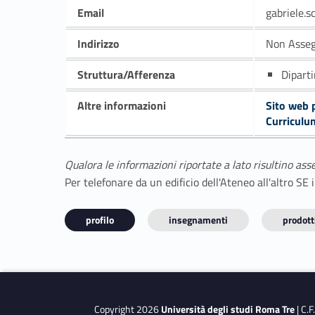
Email
gabriele.
Indirizzo
Non Asse
Struttura/Afferenza
Dipart
Altre informazioni
Sito web 
Curriculu
Qualora le informazioni riportate a lato risultino ass
Per telefonare da un edificio dell'Ateneo all'altro S
profilo
insegnamenti
prodotti
Copyright 2026
Università degli studi Roma Tre
| C.