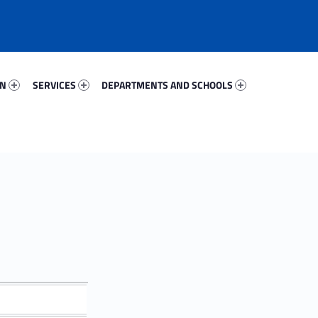
83302-67
Services 85620-81
Departments And Schools 16930-96
ON
SERVICES
DEPARTMENTS AND SCHOOLS