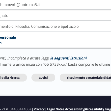
schimmenti@uniroma3.it
gnato
imento di Filosofia, Comunicazione e Spettacolo
personale
m
enti, incomplete o errate leggi
le seguenti istruzioni
E il numero unico inizia con "06 5733xxxx" basta comporre le ultime
 della ricerca
avvisi
ricevimento e materiale didat
F./P.I. n. 04400441004 |
Privacy
|
Legal Notes
|
Accessibility
|
Accessibility Tar