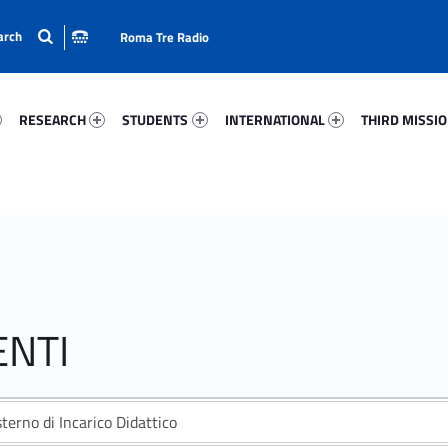
Roma Tre Radio
12-15
Research 55933-24
Students 2408-33
International 42306-50
Third Mission 
RESEARCH
STUDENTS
INTERNATIONAL
THIRD MISSI
ENTI
sterno di Incarico Didattico