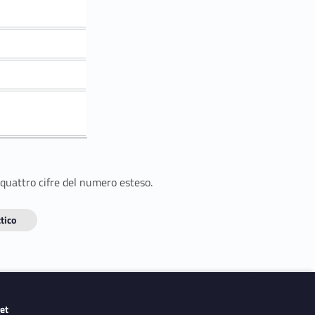
 quattro cifre del numero esteso.
tico
get