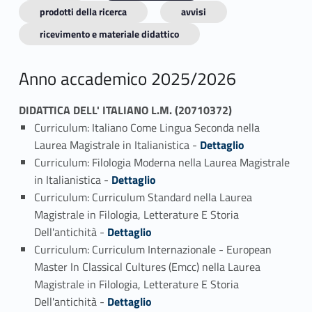
prodotti della ricerca
avvisi
ricevimento e materiale didattico
Anno accademico 2025/2026
DIDATTICA DELL' ITALIANO L.M. (20710372)
Curriculum: Italiano Come Lingua Seconda nella
Link identifier #identifier_person_128289-1
Laurea Magistrale in Italianistica -
Dettaglio
Curriculum: Filologia Moderna nella Laurea Magistrale
Link identifier #identifier_person_161726-2
in Italianistica -
Dettaglio
Curriculum: Curriculum Standard nella Laurea
Magistrale in Filologia, Letterature E Storia
Link identifier #identifier_person_154167-3
Dell'antichità -
Dettaglio
Curriculum: Curriculum Internazionale - European
Master In Classical Cultures (Emcc) nella Laurea
Magistrale in Filologia, Letterature E Storia
Link identifier #identifier_person_124120-4
Dell'antichità -
Dettaglio