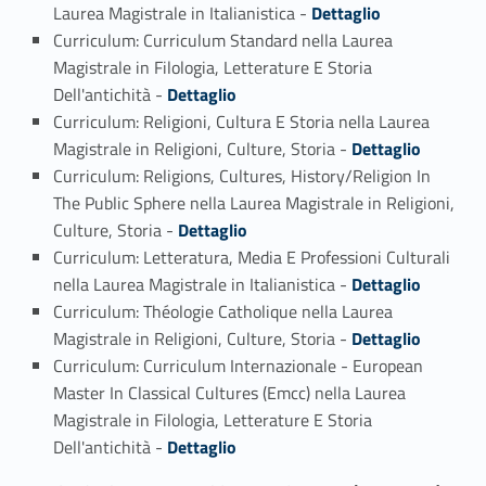
Link identifier #identifier_person_492-2
Laurea Magistrale in Italianistica -
Dettaglio
Curriculum: Curriculum Standard nella Laurea
Magistrale in Filologia, Letterature E Storia
Link identifier #identifier_person_74169-3
Dell'antichità -
Dettaglio
Curriculum: Religioni, Cultura E Storia nella Laurea
Link identifier #identifier_person_151895-4
Magistrale in Religioni, Culture, Storia -
Dettaglio
Curriculum: Religions, Cultures, History/Religion In
The Public Sphere nella Laurea Magistrale in Religioni,
Link identifier #identifier_person_68646-5
Culture, Storia -
Dettaglio
Curriculum: Letteratura, Media E Professioni Culturali
Link identifier #identifier_person_125194-6
nella Laurea Magistrale in Italianistica -
Dettaglio
Curriculum: Théologie Catholique nella Laurea
Link identifier #identifier_person_90032-7
Magistrale in Religioni, Culture, Storia -
Dettaglio
Curriculum: Curriculum Internazionale - European
Master In Classical Cultures (Emcc) nella Laurea
Magistrale in Filologia, Letterature E Storia
Link identifier #identifier_person_57478-8
Dell'antichità -
Dettaglio