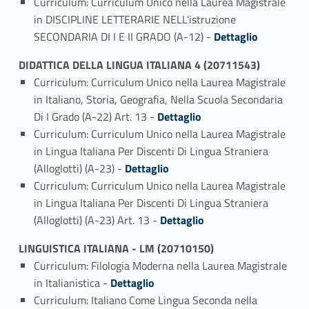
Curriculum: Curriculum Unico nella Laurea Magistrale
in DISCIPLINE LETTERARIE NELL'istruzione
Link identifier #identifier_person_52255-5
SECONDARIA DI I E II GRADO (A-12) -
Dettaglio
DIDATTICA DELLA LINGUA ITALIANA 4 (20711543)
Curriculum: Curriculum Unico nella Laurea Magistrale
in Italiano, Storia, Geografia, Nella Scuola Secondaria
Link identifier #identifier_person_123078-1
Di I Grado (A-22) Art. 13 -
Dettaglio
Curriculum: Curriculum Unico nella Laurea Magistrale
in Lingua Italiana Per Discenti Di Lingua Straniera
Link identifier #identifier_person_26231-2
(Alloglotti) (A-23) -
Dettaglio
Curriculum: Curriculum Unico nella Laurea Magistrale
in Lingua Italiana Per Discenti Di Lingua Straniera
Link identifier #identifier_person_162326-3
(Alloglotti) (A-23) Art. 13 -
Dettaglio
LINGUISTICA ITALIANA - LM (20710150)
Curriculum: Filologia Moderna nella Laurea Magistrale
Link identifier #identifier_person_91632-1
in Italianistica -
Dettaglio
Curriculum: Italiano Come Lingua Seconda nella