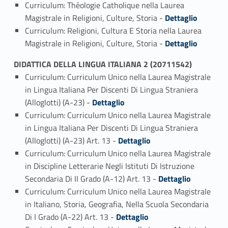
Curriculum: Théologie Catholique nella Laurea
Link identifier #identifier_person_92787-5
Magistrale in Religioni, Culture, Storia -
Dettaglio
Curriculum: Religioni, Cultura E Storia nella Laurea
Link identifier #identifier_person_175133-6
Magistrale in Religioni, Culture, Storia -
Dettaglio
DIDATTICA DELLA LINGUA ITALIANA 2 (20711542)
Curriculum: Curriculum Unico nella Laurea Magistrale
in Lingua Italiana Per Discenti Di Lingua Straniera
Link identifier #identifier_person_191111-1
(Alloglotti) (A-23) -
Dettaglio
Curriculum: Curriculum Unico nella Laurea Magistrale
in Lingua Italiana Per Discenti Di Lingua Straniera
Link identifier #identifier_person_54632-2
(Alloglotti) (A-23) Art. 13 -
Dettaglio
Curriculum: Curriculum Unico nella Laurea Magistrale
in Discipline Letterarie Negli Istituti Di Istruzione
Link identifier #identifier_person_171234-3
Secondaria Di II Grado (A-12) Art. 13 -
Dettaglio
Curriculum: Curriculum Unico nella Laurea Magistrale
in Italiano, Storia, Geografia, Nella Scuola Secondaria
Link identifier #identifier_person_70116-4
Di I Grado (A-22) Art. 13 -
Dettaglio