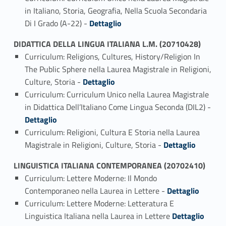
in Italiano, Storia, Geografia, Nella Scuola Secondaria
Link identifier #identifier_person_182826-2
Di I Grado (A-22) -
Dettaglio
DIDATTICA DELLA LINGUA ITALIANA L.M. (20710428)
Curriculum: Religions, Cultures, History/Religion In
The Public Sphere nella Laurea Magistrale in Religioni,
Link identifier #identifier_person_47342-1
Culture, Storia -
Dettaglio
Curriculum: Curriculum Unico nella Laurea Magistrale
in Didattica Dell’Italiano Come Lingua Seconda (DIL2) -
Link identifier #identifier_person_37784-2
Dettaglio
Curriculum: Religioni, Cultura E Storia nella Laurea
Link identifier #identifier_person_80882-3
Magistrale in Religioni, Culture, Storia -
Dettaglio
LINGUISTICA ITALIANA CONTEMPORANEA (20702410)
Curriculum: Lettere Moderne: Il Mondo
Link identifier #identifier_person_111528-1
Contemporaneo nella Laurea in Lettere -
Dettaglio
Curriculum: Lettere Moderne: Letteratura E
Link identifier #identifier_person_173461-2
Linguistica Italiana nella Laurea in Lettere
Dettaglio