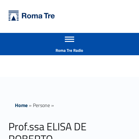
Primary Menu
Università Roma Tre
Prof.ssa ELISA DE ROBERTO insegnamenti - Università Roma Tre
Apri il menu secondario
L’Università degli Studi Roma Tre è un’università giovane e per giovani, è nata nel 1992 ed è rapidamente cresciuta sia in termini di studenti che di corsi di studio offerti. Sono attivi 13 dipartimenti che offrono corsi di Laurea, Laurea magistrale, Master, Corsi di perfezionamento, Dottorati di ricerca e Scuole di specializzazione
Header info sidebar
Roma Tre Radio
Home
»
Persone
»
Prof.ssa ELISA DE
ROBERTO