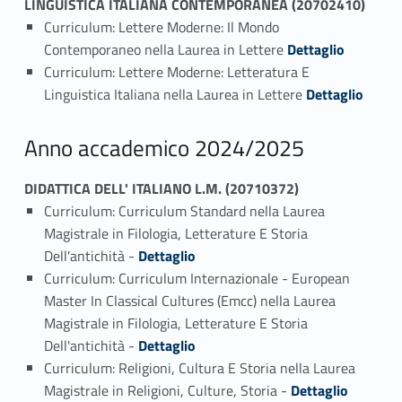
LINGUISTICA ITALIANA CONTEMPORANEA (20702410)
Curriculum: Lettere Moderne: Il Mondo
Link identifier #identifier_person_196661-1
Contemporaneo nella Laurea in Lettere
Dettaglio
Curriculum: Lettere Moderne: Letteratura E
Link identifier #identifier_person_72373-2
Linguistica Italiana nella Laurea in Lettere
Dettaglio
Anno accademico 2024/2025
DIDATTICA DELL' ITALIANO L.M. (20710372)
Curriculum: Curriculum Standard nella Laurea
Magistrale in Filologia, Letterature E Storia
Link identifier #identifier_person_63722-1
Dell'antichità -
Dettaglio
Curriculum: Curriculum Internazionale - European
Master In Classical Cultures (Emcc) nella Laurea
Magistrale in Filologia, Letterature E Storia
Link identifier #identifier_person_87722-2
Dell'antichità -
Dettaglio
Curriculum: Religioni, Cultura E Storia nella Laurea
Link identifier #identifier_person_112438-3
Magistrale in Religioni, Culture, Storia -
Dettaglio