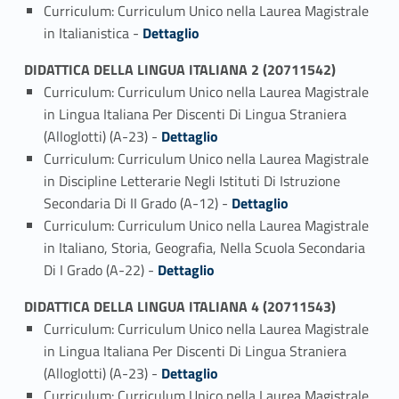
Curriculum: Curriculum Unico nella Laurea Magistrale
Link identifier #identifier_person_129112-4
in Italianistica -
Dettaglio
DIDATTICA DELLA LINGUA ITALIANA 2 (20711542)
Curriculum: Curriculum Unico nella Laurea Magistrale
in Lingua Italiana Per Discenti Di Lingua Straniera
Link identifier #identifier_person_34229-1
(Alloglotti) (A-23) -
Dettaglio
Curriculum: Curriculum Unico nella Laurea Magistrale
in Discipline Letterarie Negli Istituti Di Istruzione
Link identifier #identifier_person_154249-2
Secondaria Di II Grado (A-12) -
Dettaglio
Curriculum: Curriculum Unico nella Laurea Magistrale
in Italiano, Storia, Geografia, Nella Scuola Secondaria
Link identifier #identifier_person_19981-3
Di I Grado (A-22) -
Dettaglio
DIDATTICA DELLA LINGUA ITALIANA 4 (20711543)
Curriculum: Curriculum Unico nella Laurea Magistrale
in Lingua Italiana Per Discenti Di Lingua Straniera
Link identifier #identifier_person_88239-1
(Alloglotti) (A-23) -
Dettaglio
Curriculum: Curriculum Unico nella Laurea Magistrale