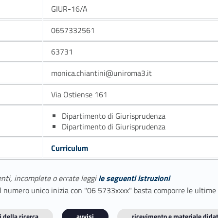
GIUR-16/A
0657332561
63731
monica.chiantini@uniroma3.it
Via Ostiense 161
Dipartimento di Giurisprudenza
Dipartimento di Giurisprudenza
Curriculum
enti, incomplete o errate leggi
le seguenti istruzioni
E il numero unico inizia con "06 5733xxxx" basta comporre le ultime
 della ricerca
avvisi
ricevimento e materiale didat