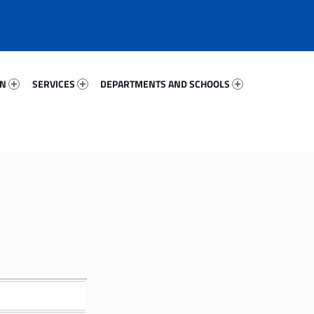
59470-67
Services 65008-81
Departments And Schools 82669-96
ON
SERVICES
DEPARTMENTS AND SCHOOLS