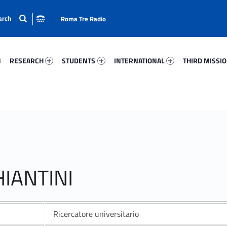
Roma Tre Radio
99-15
Research 2652-24
Students 38922-33
International 86962-50
Third Mission 
RESEARCH
STUDENTS
INTERNATIONAL
THIRD MISSI
HIANTINI
Ricercatore universitario