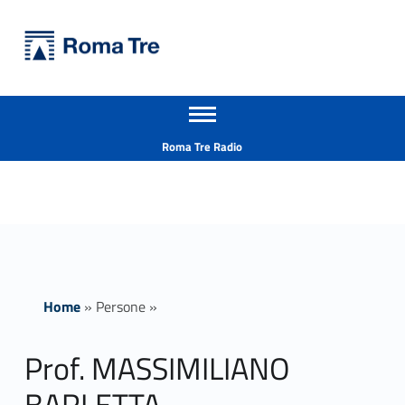
Primary Menu
Università Roma Tre
Prof. MASSIMILIANO BARLETTA - Università Roma Tre
Apri il menu secondario
L’Università degli Studi Roma Tre è un’università giovane e per giovani, è nata nel 1992 ed è rapidamente cresciuta sia in termini di studenti che di corsi di studio offerti. Sono attivi 13 dipartimenti che offrono corsi di Laurea, Laurea magistrale, Master, Corsi di perfezionamento, Dottorati di ricerca e Scuole di specializzazione
Header info sidebar
Roma Tre Radio
Home
»
Persone
»
Prof. MASSIMILIANO
BARLETTA