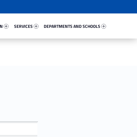
11931-67
Services 6925-81
Departments And Schools 48865-96
ON
SERVICES
DEPARTMENTS AND SCHOOLS