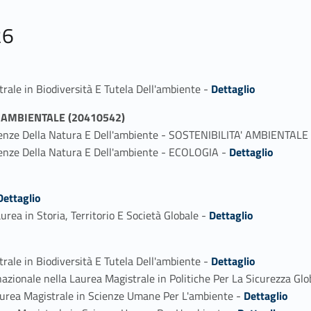
26
Link identifier #identifier_person_99273-1
rale in Biodiversità E Tutela Dell'ambiente -
Dettaglio
' AMBIENTALE (20410542)
cienze Della Natura E Dell'ambiente - SOSTENIBILITA' AMBIENTALE
Link identifier #identifier_person_77119-2
ienze Della Natura E Dell'ambiente - ECOLOGIA -
Dettaglio
fier_person_121547-1
Dettaglio
Link identifier #identifier_person_43039-2
urea in Storia, Territorio E Società Globale -
Dettaglio
Link identifier #identifier_person_15354-1
rale in Biodiversità E Tutela Dell'ambiente -
Dettaglio
zionale nella Laurea Magistrale in Politiche Per La Sicurezza Glob
Link identifier #identifier_person_29588-3
aurea Magistrale in Scienze Umane Per L'ambiente -
Dettaglio
Link identifier #identifier_person_72621-4