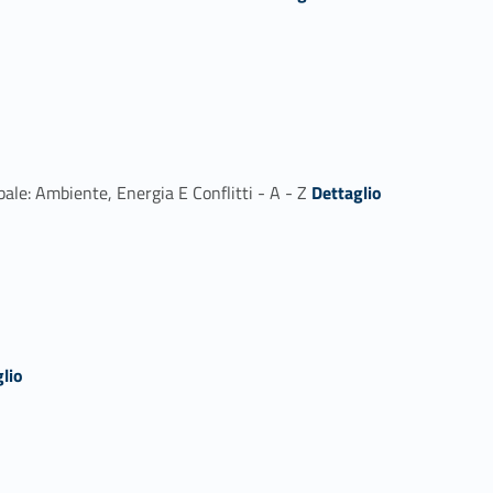
Link identifier #identifier_person_86997-2
ale: Ambiente, Energia E Conflitti - A - Z
Dettaglio
lio