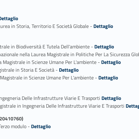
fier_person_118794-1
Dettaglio
Link identifier #identifier_person_189133-2
urea in Storia, Territorio E Società Globale -
Dettaglio
Link identifier #identifier_person_26475-1
rale in Biodiversità E Tutela Dell'ambiente -
Dettaglio
zionale nella Laurea Magistrale in Politiche Per La Sicurezza Glob
Link identifier #identifier_person_154251-3
a Magistrale in Scienze Umane Per L'ambiente -
Dettaglio
Link identifier #identifier_person_115224-4
strale in Storia E Società -
Dettaglio
Link identifier #identifier_person_73502-5
 Magistrale in Scienze Umane Per L'ambiente -
Dettaglio
Link identifier #identifier_person_144960-1
ngegneria Delle Infrastrutture Viarie E Trasporti
Dettaglio
Link identifier #identifier_person_146228-2
istrale in Ingegneria Delle Infrastrutture Viarie E Trasporti
Dettag
 (20410760)
Link identifier #identifier_person_38322-1
 Terzo modulo -
Dettaglio