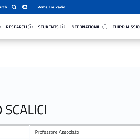
Roma Tre Radio
65-15
Research 75530-24
Students 70887-33
International 8354-50
Third Mission 
RESEARCH
STUDENTS
INTERNATIONAL
THIRD MISSI
 SCALICI
Professore Associato