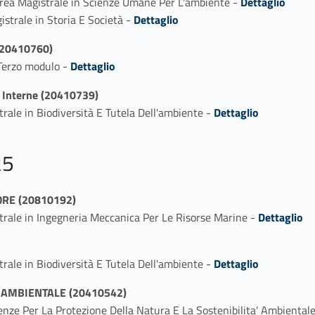
urea Magistrale in Scienze Umane Per L'ambiente -
Dettaglio
Link identifier #identifier_person_197605-5
strale in Storia E Società -
Dettaglio
 (20410760)
Link identifier #identifier_person_17686-1
 Terzo modulo -
Dettaglio
e Interne (20410739)
Link identifier #identifier_person_187004-1
rale in Biodiversità E Tutela Dell'ambiente -
Dettaglio
25
RE (20810192)
Link identifier #identifier_person_145346-1
trale in Ingegneria Meccanica Per Le Risorse Marine -
Dettaglio
Link identifier #identifier_person_127210-1
rale in Biodiversità E Tutela Dell'ambiente -
Dettaglio
' AMBIENTALE (20410542)
ienze Per La Protezione Della Natura E La Sostenibilita' Ambient