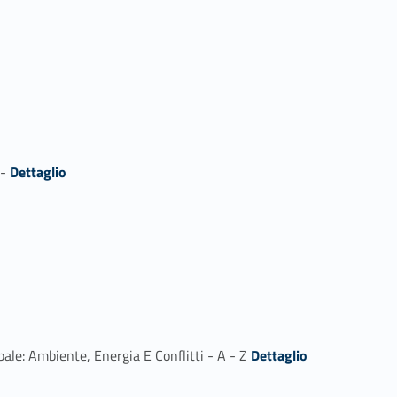
Link identifier #identifier_person_22874-1
 -
Dettaglio
Link identifier #identifier_person_176266-2
ale: Ambiente, Energia E Conflitti - A - Z
Dettaglio