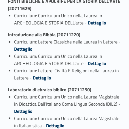
FONTI BIBLICHE E APOCRIFE PER LA STORIA DELL'ARTE
(20711629)
Curriculum: Curriculum Unico nella Laurea in
Link identifier #identifier_person_60542-1
ARCHEOLOGIA E STORIA DELL'arte -
Dettaglio
Introduzione alla Bibbia (20711220)
Curriculum: Lettere Classiche nella Laurea in Lettere -
Link identifier #identifier_person_72738-1
Dettaglio
Curriculum: Curriculum Unico nella Laurea in
Link identifier #identifier_person_17068-2
ARCHEOLOGIA E STORIA DELL'arte -
Dettaglio
Curriculum: Lettere: Civiltà E Religioni nella Laurea in
Link identifier #identifier_person_17066-3
Lettere -
Dettaglio
Laboratorio di ebraico biblico (20711250)
Curriculum: Curriculum Unico nella Laurea Magistrale
in Didattica Dell’Italiano Come Lingua Seconda (DIL2) -
Link identifier #identifier_person_57577-1
Dettaglio
Curriculum: Curriculum Unico nella Laurea Magistrale
Link identifier #identifier_person_77852-2
in Italianistica -
Dettaglio