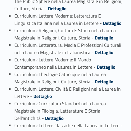
The Public Sphere nella Laurea Magistrale in Religioni,
Link identifier #identifier_person_173204-1
Culture, Storia -
Dettaglio
Curriculum: Lettere Moderne: Letteratura E
Link identifier #identifier_person_124547-2
Linguistica Italiana nella Laurea in Lettere -
Dettaglio
Curriculum: Religioni, Cultura E Storia nella Laurea
Link identifier #identifier_person_151477-3
Magistrale in Religioni, Culture, Storia -
Dettaglio
Curriculum: Letteratura, Media E Professioni Culturali
Link identifier #identifier_person_48157-4
nella Laurea Magistrale in Italianistica -
Dettaglio
Curriculum: Lettere Moderne: Il Mondo
Link identifier #identifier_person_22428-5
Contemporaneo nella Laurea in Lettere -
Dettaglio
Curriculum: Théologie Catholique nella Laurea
Link identifier #identifier_person_118986-6
Magistrale in Religioni, Culture, Storia -
Dettaglio
Curriculum: Lettere: Civiltà E Religioni nella Laurea in
Link identifier #identifier_person_138606-7
Lettere -
Dettaglio
Curriculum: Curriculum Standard nella Laurea
Magistrale in Filologia, Letterature E Storia
Link identifier #identifier_person_198988-8
Dell'antichità -
Dettaglio
Curriculum: Lettere Classiche nella Laurea in Lettere -
Link identifier #identifier_person_140583-9