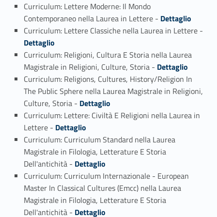
Curriculum: Lettere Moderne: Il Mondo
Link identifier #identifier_person_125437-3
Contemporaneo nella Laurea in Lettere -
Dettaglio
Curriculum: Lettere Classiche nella Laurea in Lettere -
Link identifier #identifier_person_95960-4
Dettaglio
Curriculum: Religioni, Cultura E Storia nella Laurea
Link identifier #identifier_person_178686-5
Magistrale in Religioni, Culture, Storia -
Dettaglio
Curriculum: Religions, Cultures, History/Religion In
The Public Sphere nella Laurea Magistrale in Religioni,
Link identifier #identifier_person_122680-6
Culture, Storia -
Dettaglio
Curriculum: Lettere: Civiltà E Religioni nella Laurea in
Link identifier #identifier_person_187898-7
Lettere -
Dettaglio
Curriculum: Curriculum Standard nella Laurea
Magistrale in Filologia, Letterature E Storia
Link identifier #identifier_person_146588-8
Dell'antichità -
Dettaglio
Curriculum: Curriculum Internazionale - European
Master In Classical Cultures (Emcc) nella Laurea
Magistrale in Filologia, Letterature E Storia
Link identifier #identifier_person_146077-9
Dell'antichità -
Dettaglio