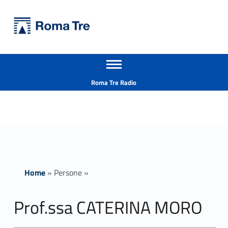
Primary Menu
Università Roma Tre
Prof.ssa CATERINA MORO insegnamenti - Università Roma Tre
Apri il menu secondario
L’Università degli Studi Roma Tre è un’università giovane e per giovani, è nata nel 1992 ed è rapidamente cresciuta sia in termini di studenti che di corsi di studio offerti. Sono attivi 13 dipartimenti che offrono corsi di Laurea, Laurea magistrale, Master, Corsi di perfezionamento, Dottorati di ricerca e Scuole di specializzazione
Header info sidebar
Roma Tre Radio
Home
»
Persone
»
Prof.ssa CATERINA MORO