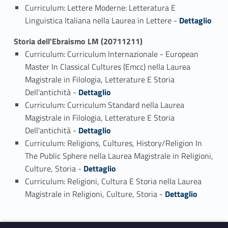
Curriculum: Lettere Moderne: Letteratura E
Link identifier #identifier_person_42313-10
Linguistica Italiana nella Laurea in Lettere -
Dettaglio
Storia dell'Ebraismo LM (20711211)
Curriculum: Curriculum Internazionale - European
Master In Classical Cultures (Emcc) nella Laurea
Magistrale in Filologia, Letterature E Storia
Link identifier #identifier_person_6318-1
Dell'antichità -
Dettaglio
Curriculum: Curriculum Standard nella Laurea
Magistrale in Filologia, Letterature E Storia
Link identifier #identifier_person_43902-2
Dell'antichità -
Dettaglio
Curriculum: Religions, Cultures, History/Religion In
The Public Sphere nella Laurea Magistrale in Religioni,
Link identifier #identifier_person_47303-3
Culture, Storia -
Dettaglio
Curriculum: Religioni, Cultura E Storia nella Laurea
Link identifier #identifier_person_99476-4
Magistrale in Religioni, Culture, Storia -
Dettaglio