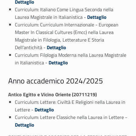
Dettaglio
Curriculum: Italiano Come Lingua Seconda nella
Link identifier #identifier_person_98976-10
Laurea Magistrale in Italianistica -
Dettaglio
Curriculum: Curriculum Internazionale - European
Master In Classical Cultures (Emcc) nella Laurea
Magistrale in Filologia, Letterature E Storia
Link identifier #identifier_person_134924-11
Dell'antichità -
Dettaglio
Curriculum: Filologia Moderna nella Laurea Magistrale
Link identifier #identifier_person_65848-12
in Italianistica -
Dettaglio
Anno accademico 2024/2025
Antico Egitto e Vicino Oriente (20711219)
Curriculum: Lettere: Civiltà E Religioni nella Laurea in
Link identifier #identifier_person_39632-1
Lettere -
Dettaglio
Curriculum: Lettere Classiche nella Laurea in Lettere -
Link identifier #identifier_person_52121-2
Dettaglio