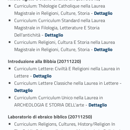
Curriculum: Théologie Catholique nella Laurea
Link identifier #identifier_person_82330-1
Magistrale in Religioni, Culture, Storia -
Dettaglio
Curriculum: Curriculum Standard nella Laurea
Magistrale in Filologia, Letterature E Storia
Link identifier #identifier_person_62817-2
Dell'antichità -
Dettaglio
Curriculum: Religioni, Cultura E Storia nella Laurea
Link identifier #identifier_person_93802-3
Magistrale in Religioni, Culture, Storia -
Dettaglio
Introduzione alla Bibbia (20711220)
Curriculum: Lettere: Civiltà E Religioni nella Laurea in
Link identifier #identifier_person_105673-1
Lettere -
Dettaglio
Curriculum: Lettere Classiche nella Laurea in Lettere -
Link identifier #identifier_person_89471-2
Dettaglio
Curriculum: Curriculum Unico nella Laurea in
Link identifier #identifier_person_2654-3
ARCHEOLOGIA E STORIA DELL'arte -
Dettaglio
Laboratorio di ebraico biblico (20711250)
Curriculum: Religions, Cultures, History/Religion In