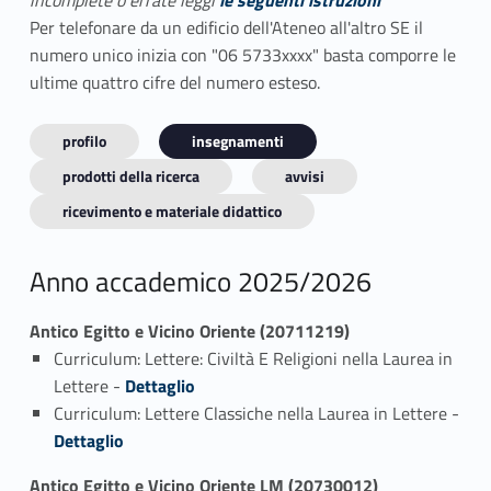
incomplete o errate leggi
le seguenti istruzioni
Per telefonare da un edificio dell'Ateneo all'altro SE il
numero unico inizia con "06 5733xxxx" basta comporre le
ultime quattro cifre del numero esteso.
profilo
insegnamenti
prodotti della ricerca
avvisi
ricevimento e materiale didattico
Anno accademico 2025/2026
Antico Egitto e Vicino Oriente (20711219)
Curriculum: Lettere: Civiltà E Religioni nella Laurea in
Link identifier #identifier_person_108788-1
Lettere -
Dettaglio
Curriculum: Lettere Classiche nella Laurea in Lettere -
Link identifier #identifier_person_101148-2
Dettaglio
Antico Egitto e Vicino Oriente LM (20730012)