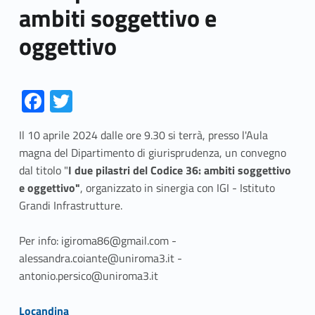
ambiti soggettivo e
oggettivo
Fa
T
ce
w
Il 10 aprile 2024 dalle ore 9.30 si terrà, presso l'Aula
b
itt
magna del Dipartimento di giurisprudenza, un convegno
o
er
dal titolo "
I due pilastri del Codice 36: ambiti soggettivo
o
e oggettivo"
, organizzato in sinergia con IGI - Istituto
Grandi Infrastrutture.
k
Per info: igiroma86@gmail.com -
alessandra.coiante@uniroma3.it -
antonio.persico@uniroma3.it
Link identifier #identifier__87706-1
Locandina