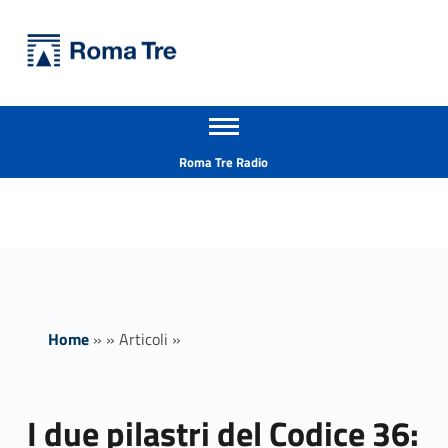
Primary Menu
Università Roma Tre
I due pilastri del Codice 36: ambiti soggettivo e oggettivo - Università Roma Tre
Apri il menu secondario
L’Università degli Studi Roma Tre è un’università giovane e per giovani, è nata nel 1992 ed è rapidamente cresciuta sia in termini di studenti che di corsi di studio offerti. Sono attivi 13 dipartimenti che offrono corsi di Laurea, Laurea magistrale, Master, Corsi di perfezionamento, Dottorati di ricerca e Scuole di specializzazione
Header info sidebar
Roma Tre Radio
Home
»
»
Articoli
»
I due pilastri del Codice 36: