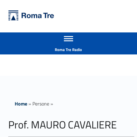
Primary Menu
Università Roma Tre
Prof. MAURO CAVALIERE insegnamenti - Università Roma Tre
Apri il menu secondario
L’Università degli Studi Roma Tre è un’università giovane e per giovani, è nata nel 1992 ed è rapidamente cresciuta sia in termini di studenti che di corsi di studio offerti. Sono attivi 13 dipartimenti che offrono corsi di Laurea, Laurea magistrale, Master, Corsi di perfezionamento, Dottorati di ricerca e Scuole di specializzazione
Header info sidebar
Roma Tre Radio
Home
»
Persone
»
Prof. MAURO CAVALIERE