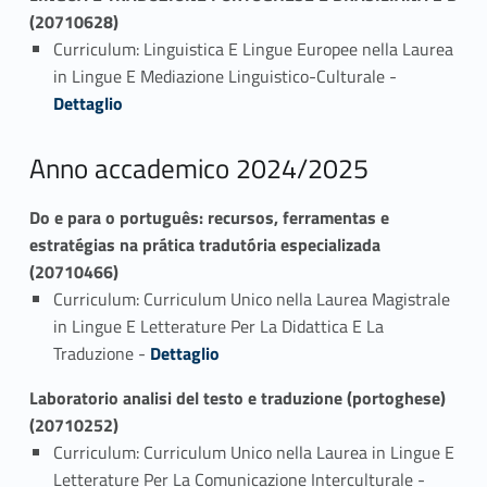
(20710628)
Curriculum: Linguistica E Lingue Europee nella Laurea
Link identifier #identifier_person_54133-1
in Lingue E Mediazione Linguistico-Culturale -
Dettaglio
Anno accademico 2024/2025
Do e para o português: recursos, ferramentas e
estratégias na prática tradutória especializada
(20710466)
Curriculum: Curriculum Unico nella Laurea Magistrale
in Lingue E Letterature Per La Didattica E La
Link identifier #identifier_person_87687-1
Traduzione -
Dettaglio
Laboratorio analisi del testo e traduzione (portoghese)
(20710252)
Curriculum: Curriculum Unico nella Laurea in Lingue E
Link identifier #identifier_person_77925-1
Letterature Per La Comunicazione Interculturale -