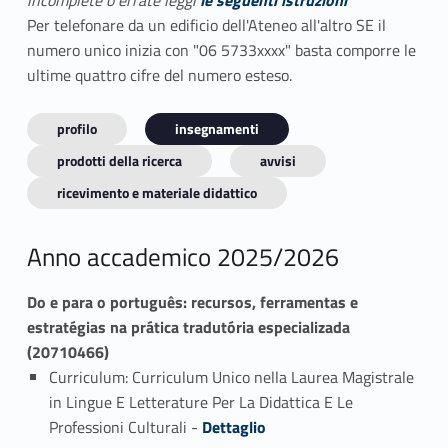
incomplete o errate leggi
le seguenti istruzioni
Per telefonare da un edificio dell'Ateneo all'altro SE il
numero unico inizia con "06 5733xxxx" basta comporre le
ultime quattro cifre del numero esteso.
profilo
insegnamenti
prodotti della ricerca
avvisi
ricevimento e materiale didattico
Anno accademico 2025/2026
Do e para o português: recursos, ferramentas e
estratégias na prática tradutória especializada
(20710466)
Curriculum: Curriculum Unico nella Laurea Magistrale
in Lingue E Letterature Per La Didattica E Le
Link identifier #identifier_person_173379-1
Professioni Culturali -
Dettaglio